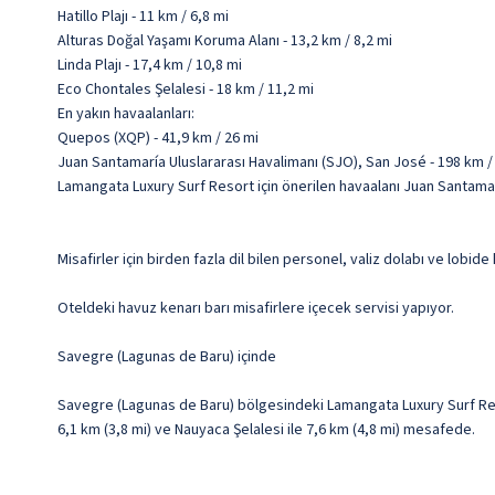
Hatillo Plajı - 11 km / 6,8 mi
Alturas Doğal Yaşamı Koruma Alanı - 13,2 km / 8,2 mi
Linda Plajı - 17,4 km / 10,8 mi
Eco Chontales Şelalesi - 18 km / 11,2 mi
En yakın havaalanları:
Quepos (XQP) - 41,9 km / 26 mi
Juan Santamaría Uluslararası Havalimanı (SJO), San José - 198 km /
Lamangata Luxury Surf Resort için önerilen havaalanı Juan Santamar
Misafirler için birden fazla dil bilen personel, valiz dolabı ve lobi
Oteldeki havuz kenarı barı misafirlere içecek servisi yapıyor.
Savegre (Lagunas de Baru) içinde
Savegre (Lagunas de Baru) bölgesindeki Lamangata Luxury Surf Resor
6,1 km (3,8 mi) ve Nauyaca Şelalesi ile 7,6 km (4,8 mi) mesafede.