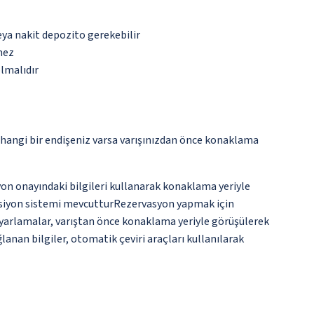
eya nakit depozito gerekebilir
mez
olmalıdır
rhangi bir endişeniz varsa varışınızdan önce konaklama
yon onayındaki bilgileri kullanarak konaklama yeriyle
sepsiyon sistemi mevcutturRezervasyon yapmak için
r ayarlamalar, varıştan önce konaklama yeriyle görüşülerek
nan bilgiler, otomatik çeviri araçları kullanılarak