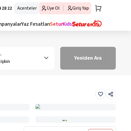
 28 22
Acenteler
Üye Ol
Giriş Yap
mpanyalar
Yaz Fırsatları
SeturKids
ı
Yeniden Ara
tişkin
Haritada Gör