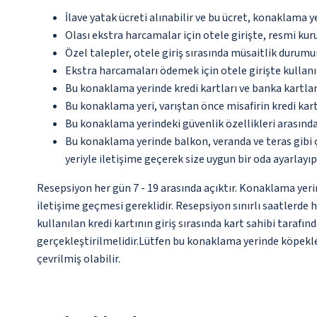
İlave yatak ücreti alınabilir ve bu ücret, konaklama y
Olası ekstra harcamalar için otele girişte, resmi kur
Özel talepler, otele giriş sırasında müsaitlik durumu
Ekstra harcamaları ödemek için otele girişte kullanıl
Bu konaklama yerinde kredi kartları ve banka kartlar
Bu konaklama yeri, varıştan önce misafirin kredi kar
Bu konaklama yerindeki güvenlik özellikleri arasınd
Bu konaklama yerinde balkon, veranda ve teras gibi 
yeriyle iletişime geçerek size uygun bir oda ayarlayı
Resepsiyon her gün 7 - 19 arasında açıktır. Konaklama yeri
iletişime geçmesi gereklidir. Resepsiyon sınırlı saatlerd
kullanılan kredi kartının giriş sırasında kart sahibi taraf
gerçekleştirilmelidir.Lütfen bu konaklama yerinde köpekle
çevrilmiş olabilir.