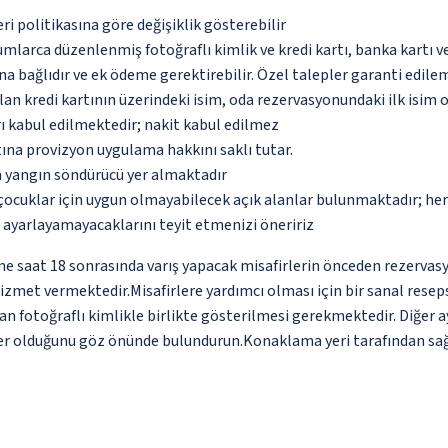
eri politikasına göre değişiklik gösterebilir
umlarca düzenlenmiş fotoğraflı kimlik ve kredi kartı, banka kartı v
na bağlıdır ve ek ödeme gerektirebilir. Özel talepler garanti edile
an kredi kartının üzerindeki isim, oda rezervasyonundaki ilk isim 
ı kabul edilmektedir; nakit kabul edilmez
tına provizyon uygulama hakkını saklı tutar.
a yangın söndürücü yer almaktadır
çocuklar için uygun olmayabilecek açık alanlar bulunmaktadır; he
p ayarlayamayacaklarını teyit etmenizi öneririz
ne saat 18 sonrasında varış yapacak misafirlerin önceden rezervas
e hizmet vermektedir.Misafirlere yardımcı olması için bir sanal re
ından fotoğraflı kimlikle birlikte gösterilmesi gerekmektedir. Diğe
r olduğunu göz önünde bulundurun.Konaklama yeri tarafından sağla