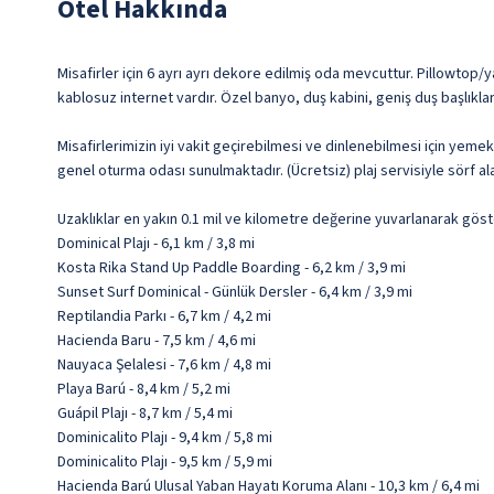
Otel Hakkında
Misafirler için 6 ayrı ayrı dekore edilmiş oda mevcuttur. Pillowtop
kablosuz internet vardır. Özel banyo, duş kabini, geniş duş başlıkla
Misafirlerimizin iyi vakit geçirebilmesi ve dinlenebilmesi için yeme
genel oturma odası sunulmaktadır. (Ücretsiz) plaj servisiyle sörf a
Uzaklıklar en yakın 0.1 mil ve kilometre değerine yuvarlanarak göst
Dominical Plajı - 6,1 km / 3,8 mi
Kosta Rika Stand Up Paddle Boarding - 6,2 km / 3,9 mi
Sunset Surf Dominical - Günlük Dersler - 6,4 km / 3,9 mi
Reptilandia Parkı - 6,7 km / 4,2 mi
Hacienda Baru - 7,5 km / 4,6 mi
Nauyaca Şelalesi - 7,6 km / 4,8 mi
Playa Barú - 8,4 km / 5,2 mi
Guápil Plajı - 8,7 km / 5,4 mi
Dominicalito Plajı - 9,4 km / 5,8 mi
Dominicalito Plajı - 9,5 km / 5,9 mi
Hacienda Barú Ulusal Yaban Hayatı Koruma Alanı - 10,3 km / 6,4 mi