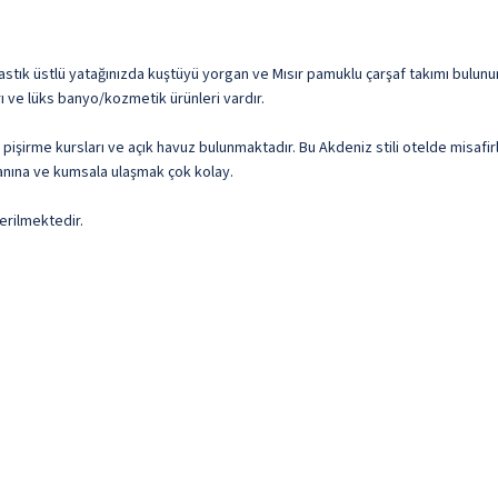
/yastık üstlü yatağınızda kuştüyü yorgan ve Mısır pamuklu çarşaf takımı bulun
rı ve lüks banyo/kozmetik ürünleri vardır.
k pişirme kursları ve açık havuz bulunmaktadır. Bu Akdeniz stili otelde misaf
lanına ve kumsala ulaşmak çok kolay.
erilmektedir.