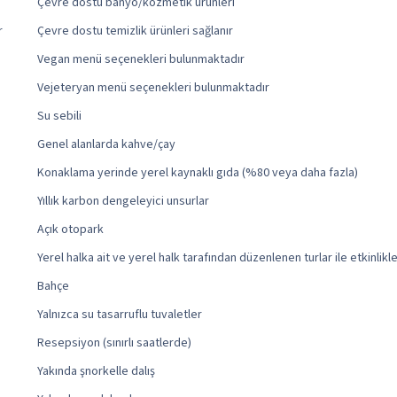
Çevre dostu banyo/kozmetik ürünleri
r
Çevre dostu temizlik ürünleri sağlanır
Vegan menü seçenekleri bulunmaktadır
Vejeteryan menü seçenekleri bulunmaktadır
Su sebili
Genel alanlarda kahve/çay
Konaklama yerinde yerel kaynaklı gıda (%80 veya daha fazla)
Yıllık karbon dengeleyici unsurlar
Açık otopark
Yerel halka ait ve yerel halk tarafından düzenlenen turlar ile etkinlikl
Bahçe
Yalnızca su tasarruflu tuvaletler
Resepsiyon (sınırlı saatlerde)
Yakında şnorkelle dalış