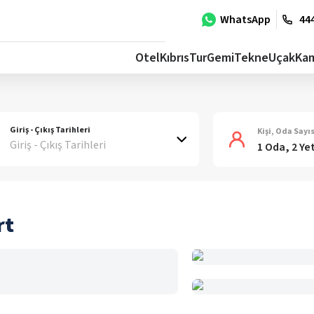
WhatsApp
444
Otel
Kıbrıs
Tur
Gemi
Tekne
Uçak
Ka
Giriş - Çıkış Tarihleri
Kişi, Oda Sayıs
Giriş - Çıkış Tarihleri
1 Oda, 2 Ye
rt