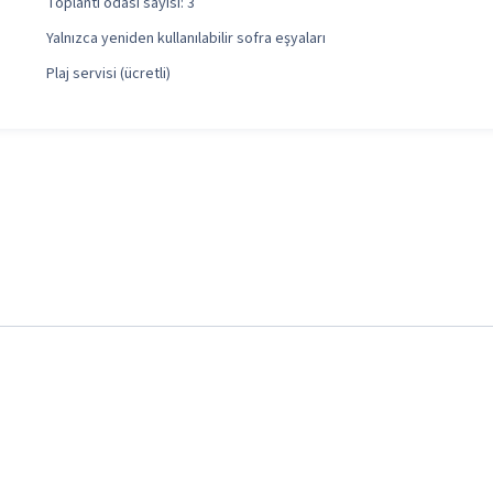
Toplantı odası sayısı: 3
Yalnızca yeniden kullanılabilir sofra eşyaları
Plaj servisi (ücretli)