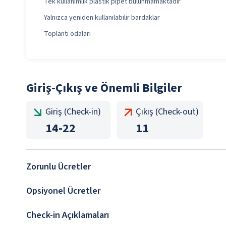
Tek kullanımlık plastik pipet bulunmamaktadır
Yalnızca yeniden kullanılabilir bardaklar
Toplantı odaları
Giriş-Çıkış ve Önemli Bilgiler
Giriş (Check-in)
Çıkış (Check-out)
14
-
22
11
Zorunlu Ücretler
Opsiyonel Ücretler
Check-in Açıklamaları