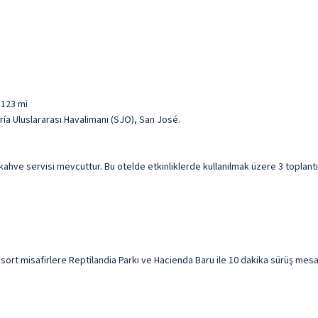
 123 mi
ía Uluslararası Havalimanı (SJO), San José.
de kahve servisi mevcuttur. Bu otelde etkinliklerde kullanılmak üzere 3 toplantı
t misafirlere Reptilandia Parkı ve Hacienda Baru ile 10 dakika sürüş mesaf