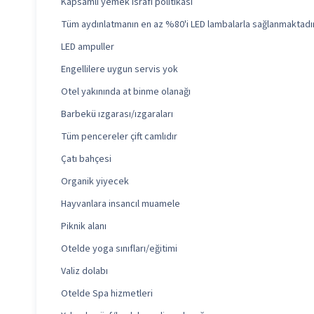
Kapsamlı yemek israfı politikası
Tüm aydınlatmanın en az %80'i LED lambalarla sağlanmaktadı
LED ampuller
Engellilere uygun servis yok
Otel yakınında at binme olanağı
Barbekü ızgarası/ızgaraları
Tüm pencereler çift camlıdır
Çatı bahçesi
Organik yiyecek
Hayvanlara insancıl muamele
Piknik alanı
Otelde yoga sınıfları/eğitimi
Valiz dolabı
Otelde Spa hizmetleri