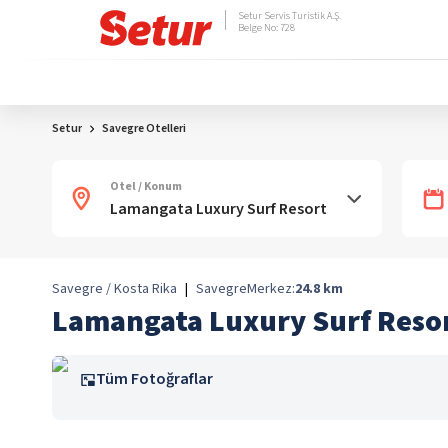
Setur Servis Turistik A.Ş.
Belge No: 728
Setur
Savegre Otelleri
Otel / Konum
Savegre / Kosta Rika
|
Savegre
Merkez:
24.8
km
Lamangata Luxury Surf Reso
Tüm Fotoğraflar