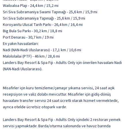
Wailoaloa Plajı - 24,4 km / 15,2 mi
Sri Siva Subramaniya Swami Tapınağı - 25,6 km / 15,9 mi
Sri Siva Subramaniya Tapınağı - 25,6 km / 15,9 mi
Koroyanitu Ulusal Tarih Parkı - 26,4 km / 16,4 mi
Big Bula Su Parkı - 30,2 km / 18,8 mi
Port Denarau - 30,7 km / 19 mi
En yakın havaalanları:
Nadi (NAN-Nadi Uluslararası) - 17,1 km / 10,6 mi
Malololailai (PTF) - 46 km / 28,6 mi
Landers Bay Resort & Spa Fiji - Adults Only için önerilen havaalanı Nadi
(NAN-Nadi Uluslararası).
Misafirler için kuru temizleme/çamaşır yıkama servisi, 24 saat açık
resepsiyon ve valiz dolabı mevcuttur. Misafirler için gidiş-dönüş
havaalanı transfer servisi 24 saat ücretli olarak hizmet vermektedir,
ayrıca otelde ücretsiz otopark vardır.
Landers Bay Resort & Spa Fiji - Adults Only içindeki 2 restoran yemek
servisi yapmaktadır. Barda/oturma salonunda ve havuz barında