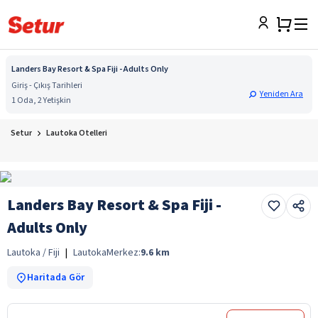
Landers Bay Resort & Spa Fiji - Adults Only
Giriş - Çıkış Tarihleri
Yeniden Ara
1 Oda, 2 Yetişkin
Setur
Lautoka Otelleri
Landers Bay Resort & Spa Fiji -
Adults Only
Lautoka / Fiji
|
Lautoka
Merkez:
9.6
km
Haritada Gör