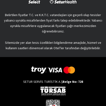
Belirtilen fiyatlar T.C. ve K.K.T.C. vatandaşları için geçerli olup tesisler
yabancı uyruklu misafirlerden fiyat farkı talep edebilmektedir. Yabancı
uyruklu misafirlere uygulanacak fiyatları çağrı merkezimizden
öğrenebilirsiniz.
Sitemizde yer alan tesis özellikleri bilgilendirme amaçlıdır, hizmet ve
kullanım saatleri dönemsel olarak Otel’ler tarafından değişitirilebilir.
SETUR SERVİS TURİSTİK A.Ş
Belge No: 728