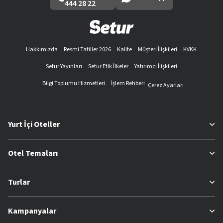
444 28 22
Hakkımızda
Resmi Tatiller 2026
Kalite
Müşteri İlişkileri
KVKK
Setur Yayınları
Setur Etik İlkeler
Yatırımcı İlişkileri
Bilgi Toplumu Hizmetleri
İşlem Rehberi
Çerez Ayarları
Yurt İçi Oteller
Otel Temaları
Turlar
Kampanyalar