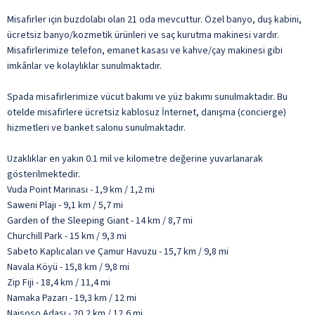
Misafirler için buzdolabı olan 21 oda mevcuttur. Özel banyo, duş kabini,
ücretsiz banyo/kozmetik ürünleri ve saç kurutma makinesi vardır.
Misafirlerimize telefon, emanet kasası ve kahve/çay makinesi gibi
imkânlar ve kolaylıklar sunulmaktadır.
Spada misafirlerimize vücut bakımı ve yüz bakımı sunulmaktadır. Bu
otelde misafirlere ücretsiz kablosuz İnternet, danışma (concierge)
hizmetleri ve banket salonu sunulmaktadır.
Uzaklıklar en yakın 0.1 mil ve kilometre değerine yuvarlanarak
gösterilmektedir.
Vuda Point Marinası - 1,9 km / 1,2 mi
Saweni Plajı - 9,1 km / 5,7 mi
Garden of the Sleeping Giant - 14 km / 8,7 mi
Churchill Park - 15 km / 9,3 mi
Sabeto Kaplıcaları ve Çamur Havuzu - 15,7 km / 9,8 mi
Navala Köyü - 15,8 km / 9,8 mi
Zip Fiji - 18,4 km / 11,4 mi
Namaka Pazarı - 19,3 km / 12 mi
Naisoso Adası - 20,2 km / 12,6 mi