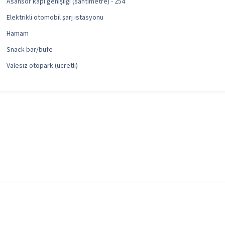
Asansör kapı genişliği (santimetre) - 254
Elektrikli otomobil şarj istasyonu
Hamam
Snack bar/büfe
Valesiz otopark (ücretli)