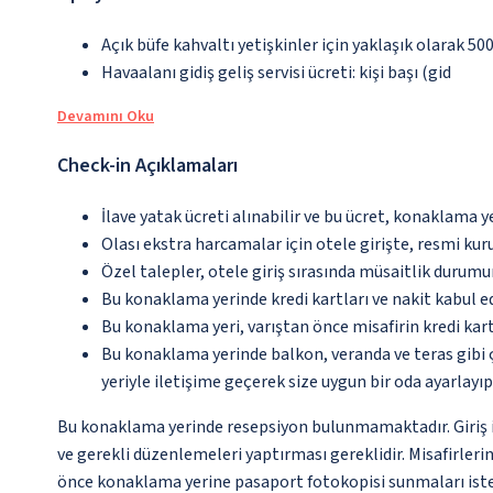
Açık büfe kahvaltı yetişkinler için yaklaşık olarak 5
Havaalanı gidiş geliş servisi ücreti: kişi başı (gid
Devamını Oku
Check-in Açıklamaları
İlave yatak ücreti alınabilir ve bu ücret, konaklama y
Olası ekstra harcamalar için otele girişte, resmi kur
Özel talepler, otele giriş sırasında müsaitlik durumu
Bu konaklama yerinde kredi kartları ve nakit kabul 
Bu konaklama yeri, varıştan önce misafirin kredi kar
Bu konaklama yerinde balkon, veranda ve teras gibi 
yeriyle iletişime geçerek size uygun bir oda ayarlayı
Bu konaklama yerinde resepsiyon bulunmamaktadır. Giriş iş
ve gerekli düzenlemeleri yaptırması gereklidir. Misafirleri
önce konaklama yerine pasaport fotokopisi sunmaları isten