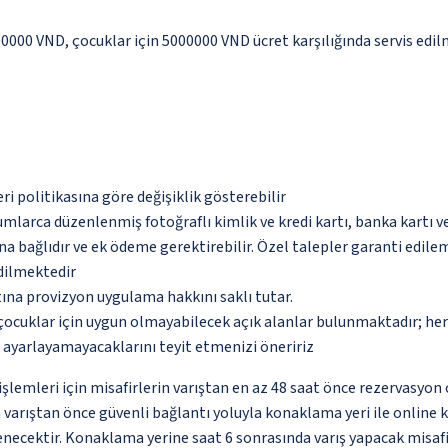
000000 VND, çocuklar için 5000000 VND ücret karşılığında servis edi
eri politikasına göre değişiklik gösterebilir
umlarca düzenlenmiş fotoğraflı kimlik ve kredi kartı, banka kartı v
na bağlıdır ve ek ödeme gerektirebilir. Özel talepler garanti edile
edilmektedir
tına provizyon uygulama hakkını saklı tutar.
çocuklar için uygun olmayabilecek açık alanlar bulunmaktadır; he
p ayarlayamayacaklarını teyit etmenizi öneririz
lemleri için misafirlerin varıştan en az 48 saat önce rezervasyon 
n varıştan önce güvenli bağlantı yoluyla konaklama yeri ile online
ecektir. Konaklama yerine saat 6 sonrasında varış yapacak misafi