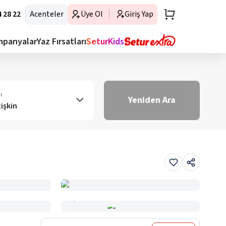
 28 22
Acenteler
Üye Ol
Giriş Yap
mpanyalar
Yaz Fırsatları
SeturKids
ı
Yeniden Ara
tişkin
Haritada Gör