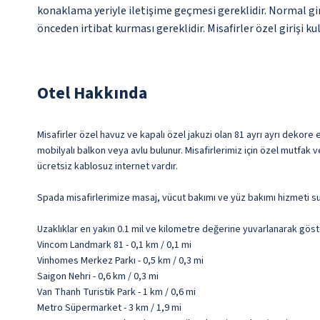
konaklama yeriyle iletişime geçmesi gereklidir. Normal giriş
önceden irtibat kurması gereklidir. Misafirler özel girişi 
Otel Hakkında
Misafirler özel havuz ve kapalı özel jakuzi olan 81 ayrı ayrı dekore
mobilyalı balkon veya avlu bulunur. Misafirlerimiz için özel mutfak ve
ücretsiz kablosuz internet vardır.
Spada misafirlerimize masaj, vücut bakımı ve yüz bakımı hizmeti s
Uzaklıklar en yakın 0.1 mil ve kilometre değerine yuvarlanarak göst
Vincom Landmark 81 - 0,1 km / 0,1 mi
Vinhomes Merkez Parkı - 0,5 km / 0,3 mi
Saigon Nehri - 0,6 km / 0,3 mi
Van Thanh Turistik Park - 1 km / 0,6 mi
Metro Süpermarket - 3 km / 1,9 mi