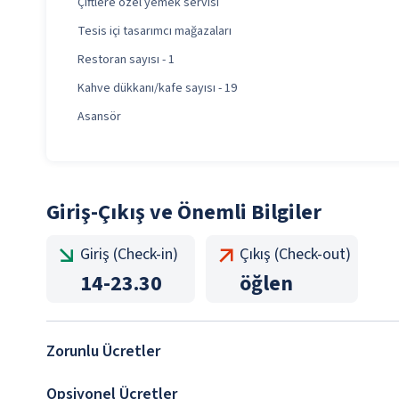
Çiftlere özel yemek servisi
Tesis içi tasarımcı mağazaları
Restoran sayısı - 1
Kahve dükkanı/kafe sayısı - 19
Asansör
Giriş-Çıkış ve Önemli Bilgiler
Giriş (Check-in)
Çıkış (Check-out)
14
-
23.30
öğlen
Zorunlu Ücretler
Opsiyonel Ücretler