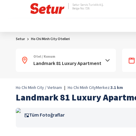
Setur Servis Turistik A.Ş.
Belge No: 728
Setur
Ho Chi Minh City Otelleri
Otel / Konum
Ho Chi Minh City / Vietnam
|
Ho Chi Minh City
Merkez:
3.1
km
Landmark 81 Luxury Apartm
Tüm Fotoğraflar