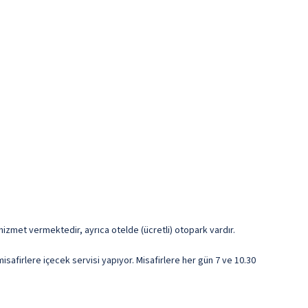
k hizmet vermektedir, ayrıca otelde (ücretli) otopark vardır.
safirlere içecek servisi yapıyor. Misafirlere her gün 7 ve 10.30