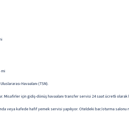
mi
4 mi
Uluslararası Havaalanı (TSN).
ur. Misafirler için gidiş-dönüş havaalanı transfer servisi 24 saat ücretli olara
da veya kafede hafif yemek servisi yapılıyor. Oteldeki bar/oturma salonu mi