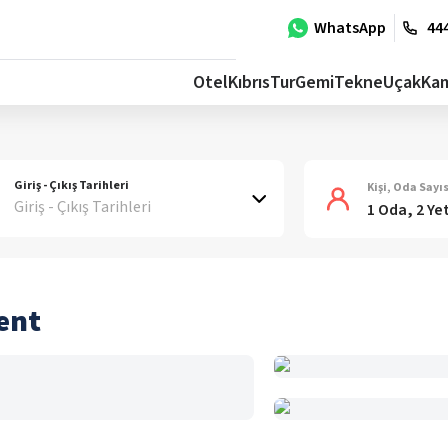
WhatsApp
444
Otel
Kıbrıs
Tur
Gemi
Tekne
Uçak
Ka
Giriş - Çıkış Tarihleri
Kişi, Oda Sayıs
Giriş - Çıkış Tarihleri
1 Oda, 2 Ye
ent