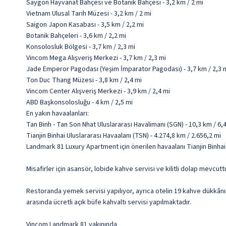
Saygon Hayvanat Bahçesi ve Botanik Bahçesi - 3,2 km / 2 mi
Vietnam Ulusal Tarih Müzesi - 3,2 km / 2 mi
Saigon Japon Kasabası - 3,5 km / 2,2 mi
Botanik Bahçeleri - 3,6 km / 2,2 mi
Konsolosluk Bölgesi - 3,7 km / 2,3 mi
Vincom Mega Alışveriş Merkezi - 3,7 km / 2,3 mi
Jade Emperor Pagodası (Yeşim İmparator Pagodası) - 3,7 km / 2,3 
Ton Duc Thang Müzesi - 3,8 km / 2,4 mi
Vincom Center Alışveriş Merkezi - 3,9 km / 2,4 mi
ABD Başkonsolosluğu - 4 km / 2,5 mi
En yakın havaalanları:
Tan Binh - Tan Son Nhat Uluslararası Havalimanı (SGN) - 10,3 km / 6,
Tianjin Binhai Uluslararası Havaalanı (TSN) - 4.274,8 km / 2.656,2 mi
Landmark 81 Luxury Apartment için önerilen havaalanı Tianjin Binhai 
Misafirler için asansör, lobide kahve servisi ve kilitli dolap mevcutt
Restoranda yemek servisi yapılıyor, ayrıca otelin 19 kahve dükkânın
arasında ücretli açık büfe kahvaltı servisi yapılmaktadır.
Vincom Landmark 81 yakınında