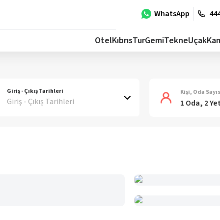
WhatsApp
444
Otel
Kıbrıs
Tur
Gemi
Tekne
Uçak
Ka
Giriş - Çıkış Tarihleri
Kişi, Oda Sayıs
Giriş - Çıkış Tarihleri
1 Oda, 2 Ye