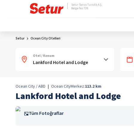
Setur Servis Turistik A.Ş.
Belge No: 728
Setur
Ocean City Otelleri
Otel / Konum
Ocean City / ABD
|
Ocean City
Merkez:
113.2
km
Lankford Hotel and Lodge
Tüm Fotoğraflar