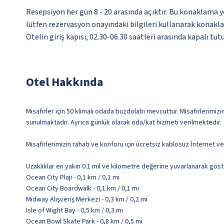
Resepsiyon her gün 8 - 20 arasında açıktır. Bu konaklama y
lütfen rezervasyon onayındaki bilgileri kullanarak konaklam
Otelin giriş kapısı, 02.30-06.30 saatleri arasında kapalı t
Otel Hakkında
Misafirler için 50 klimalı odada buzdolabı mevcuttur. Misafirlerimizin
sunulmaktadır. Ayrıca günlük olarak oda/kat hizmeti verilmektedir.
Misafirlerimizin rahatı ve konforu için ücretsiz kablosuz İnternet 
Uzaklıklar en yakın 0.1 mil ve kilometre değerine yuvarlanarak göst
Ocean City Plajı - 0,1 km / 0,1 mi
Ocean City Boardwalk - 0,1 km / 0,1 mi
Midway Alışveriş Merkezi - 0,3 km / 0,2 mi
Isle of Wight Bay - 0,5 km / 0,3 mi
Ocean Bowl Skate Park - 0,8 km / 0,5 mi