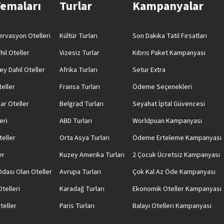
Temaları
Turlar
Kampanyalar
rvasyon Otelleri
Kültür Turları
Son Dakika Tatil Fırsatları
hil Oteller
Vizesiz Turlar
Kıbrıs Paket Kampanyası
ey Dahil Oteller
Afrika Turları
Setur Extra
teller
Fransa Turları
Ödeme Seçenekleri
ar Oteller
Belgrad Turları
Seyahat İptal Güvencesi
eri
ABD Turları
Worldpuan Kampanyası
teller
Orta Asya Turları
Ödeme Erteleme Kampanyası
er
Kuzey Amerika Turları
2 Çocuk Ücretsiz Kampanyası
 Odası Olan Oteller
Avrupa Turları
Çok Kal Az Öde Kampanyası
telleri
Karadağ Turları
Ekonomik Oteller Kampanyası
teller
Paris Turları
Balayı Otelleri Kampanyası