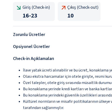
Giriş (Check-in)
Çıkış (Check-out)
16
-
23
10
Zorunlu Ücretler
Opsiyonel Ücretler
Check-in Açıklamaları
İlave yatak ücreti alınabilir ve bu ücret, konaklama y
Olası ekstra harcamalar için otele girişte, resmi kur
Özel talepler, otele giriş sırasında müsaitlik durumu
Bu konaklama yerinde kredi kartları ve banka kartlar
Bu konaklama yerindeki güvenlik özellikleri arası
Kültürel normların ve misafir politikalarının ülkeye
tarafından sağlanmıştır.