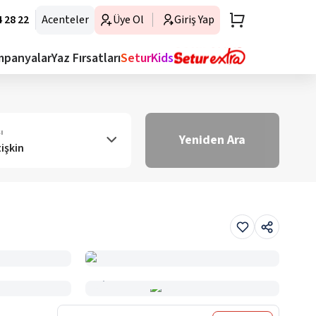
 28 22
Acenteler
Üye Ol
Giriş Yap
mpanyalar
Yaz Fırsatları
SeturKids
ı
Yeniden Ara
tişkin
Haritada Gör