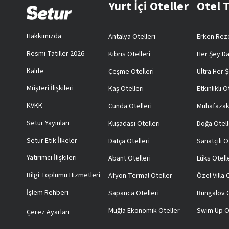
Yurt İçi Oteller
Otel 
Hakkımızda
Antalya Otelleri
Erken Reze
Resmi Tatiller 2026
Kıbrıs Otelleri
Her Şey Da
Kalite
Çeşme Otelleri
Ultra Her Ş
Müşteri İlişkileri
Kaş Otelleri
Etkinlikli O
KVKK
Cunda Otelleri
Muhafazak
Setur Yayınları
Kuşadası Otelleri
Doğa Otell
Setur Etik İlkeler
Datça Otelleri
Sanatçılı O
Yatırımcı İlişkileri
Abant Otelleri
Lüks Otell
Bilgi Toplumu Hizmetleri
Afyon Termal Oteller
Özel Villa
İşlem Rehberi
Sapanca Otelleri
Bungalov O
Muğla Ekonomik Oteller
Swim Up O
Çerez Ayarları