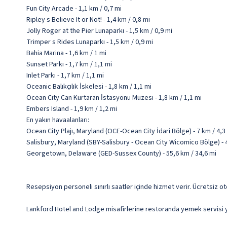
Fun City Arcade - 1,1 km / 0,7 mi
Ripley s Believe It or Not! - 1,4 km / 0,8 mi
Jolly Roger at the Pier Lunaparkı - 1,5 km / 0,9 mi
Trimper s Rides Lunaparkı - 1,5 km / 0,9 mi
Bahia Marina - 1,6 km / 1 mi
Sunset Parkı - 1,7 km / 1,1 mi
Inlet Parkı - 1,7 km / 1,1 mi
Oceanic Balıkçılık İskelesi - 1,8 km / 1,1 mi
Ocean City Can Kurtaran İstasyonu Müzesi - 1,8 km / 1,1 mi
Embers Island - 1,9 km / 1,2 mi
En yakın havaalanları:
Ocean City Plajı, Maryland (OCE-Ocean City İdari Bölge) - 7 km / 4,3
Salisbury, Maryland (SBY-Salisbury - Ocean City Wicomico Bölge) - 
Georgetown, Delaware (GED-Sussex County) - 55,6 km / 34,6 mi
Resepsiyon personeli sınırlı saatler içinde hizmet verir. Ücretsiz ot
Lankford Hotel and Lodge misafirlerine restoranda yemek servisi y