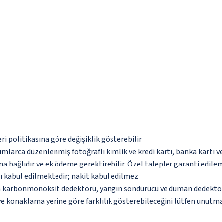
eri politikasına göre değişiklik gösterebilir
umlarca düzenlenmiş fotoğraflı kimlik ve kredi kartı, banka kartı v
na bağlıdır ve ek ödeme gerektirebilir. Özel talepler garanti edile
ı kabul edilmektedir; nakit kabul edilmez
nda karbonmonoksit dedektörü, yangın söndürücü ve duman dedektö
 ve konaklama yerine göre farklılık gösterebileceğini lütfen unutm