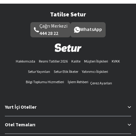
Tatilse Setur
Çağrı Merkezi
WhatsApp
444 28 22
Hakkımızda
Resmi Tatiller 2026
Kalite
Müşteri İlişkileri
KVKK
Setur Yayınları
Setur Etik İlkeler
Yatırımcı İlişkileri
Bilgi Toplumu Hizmetleri
İşlem Rehberi
Çerez Ayarları
Yurt İçi Oteller
Otel Temaları