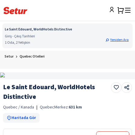
Le Saint Edouard, WorldHotels Distinctive
Giriş - Çıkış Tarihleri
Yeniden Ara
1 Oda, 2 Yetişkin
Setur
Quebec Otelleri
Le Saint Edouard, WorldHotels
Distinctive
Quebec / Kanada
|
Quebec
Merkez:
631
km
Haritada Gör