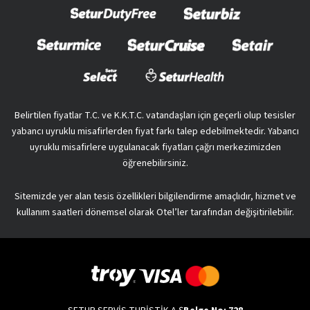
Belirtilen fiyatlar T.C. ve K.K.T.C. vatandaşları için geçerli olup tesisler
yabancı uyruklu misafirlerden fiyat farkı talep edebilmektedir. Yabancı
uyruklu misafirlere uygulanacak fiyatları çağrı merkezimizden
öğrenebilirsiniz.
Sitemizde yer alan tesis özellikleri bilgilendirme amaçlıdır, hizmet ve
kullanım saatleri dönemsel olarak Otel’ler tarafından değişitirilebilir.