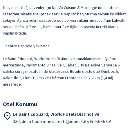
İtalyan mutfağı sevenler için NouVo Cuisine & Mixologie ideal; otelin
restoranı misafirlere içecek servisi yapılan bar/oturma salonu ile dikkat
çekiyor. Ayrıca belirli saatlerde oda servisi imkanı mevcut. Tam kahvaltı
servisi hafta içi 7 ve 11, hafta sonu 7 ve öğlen arasında ücretli olarak
yapılmaktadır.
Théâtre Capitole yakınında
Le Saint-Édouard, WorldHotels Distinctive konaklamanızda Québec
merkezinde, Parlamento Binası ve Quebec City Belediye Sarayı ile 5
dakika sürüş mesafesinde olacaksınız. Bu aile dostu otel Quebec İç
Kalesi ile 2,1 km (1,3 mi) ve Château Frontenac ile 2,2 km (1,4 mi)
mesafede.
Otel Konumu
Le Saint Edouard, WorldHotels Distinctive
330, de la Couronne street Québec City G1K6E6 CA