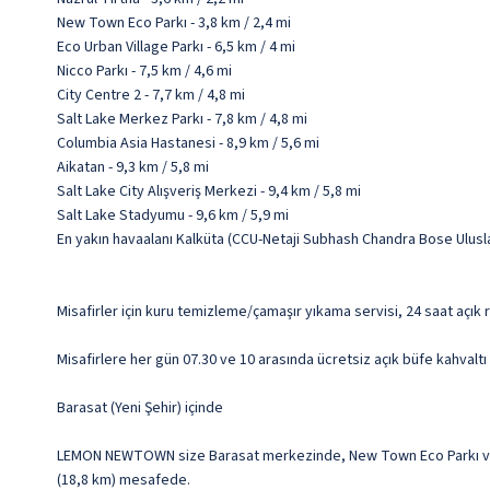
New Town Eco Parkı - 3,8 km / 2,4 mi
Eco Urban Village Parkı - 6,5 km / 4 mi
Nicco Parkı - 7,5 km / 4,6 mi
City Centre 2 - 7,7 km / 4,8 mi
Salt Lake Merkez Parkı - 7,8 km / 4,8 mi
Columbia Asia Hastanesi - 8,9 km / 5,6 mi
Aikatan - 9,3 km / 5,8 mi
Salt Lake City Alışveriş Merkezi - 9,4 km / 5,8 mi
Salt Lake Stadyumu - 9,6 km / 5,9 mi
En yakın havaalanı Kalküta (CCU-Netaji Subhash Chandra Bose Uluslar
Misafirler için kuru temizleme/çamaşır yıkama servisi, 24 saat açık
Misafirlere her gün 07.30 ve 10 arasında ücretsiz açık büfe kahvaltı 
Barasat (Yeni Şehir) içinde
LEMON NEWTOWN size Barasat merkezinde, New Town Eco Parkı ve Rabi
(18,8 km) mesafede.