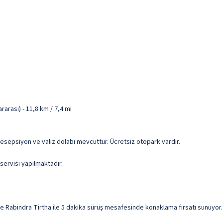
arası) - 11,8 km / 7,4 mi
 resepsiyon ve valiz dolabı mevcuttur. Ücretsiz otopark vardır.
servisi yapılmaktadır.
ndra Tirtha ile 5 dakika sürüş mesafesinde konaklama fırsatı sunuyor. Bu o