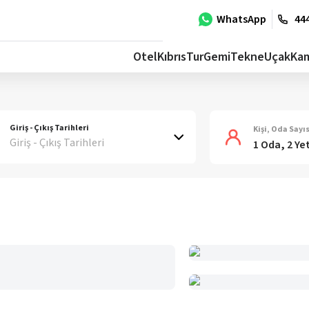
WhatsApp
444
Otel
Kıbrıs
Tur
Gemi
Tekne
Uçak
Ka
Giriş - Çıkış Tarihleri
Kişi, Oda Sayıs
Giriş - Çıkış Tarihleri
1 Oda, 2 Ye