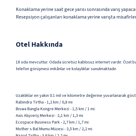
Konaklama yerine saat gece yarısı sonrasında varış yapacak
Resepsiyon çalışanları konaklama yerine varışta misafirleri
Otel Hakkında
18 oda mevcuttur. Odada ücretsiz kablosuz internet vardır. Özel ban
telefon görüşmesi imkânlar ve kolaylıklar sunulmaktadır.
Uzaklıklar en yakın 0.1 mil ve kilometre değerine yuvarlanarak göst
Rabindra Tirtha - 1,2 km / 0,8 mi
Biswa Bangla Kongre Merkezi - 1,5 km / 1 mi
Axis Alışveriş Merkezi - 2,1 km / 1,3 mi
Ecospace Business Park - 2,7 km / 1,7 mi
Mother s Bal Mumu Müzesi - 3,5 km / 2,2 mi
Nazrul Tirtha - 3,6 km / 2,2 mi