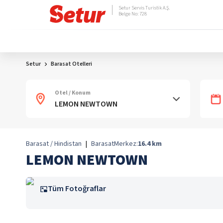
Setur Servis Turistik A.Ş.
Belge No: 728
Setur
Barasat Otelleri
Otel / Konum
Barasat / Hindistan
|
Barasat
Merkez:
16.4
km
LEMON NEWTOWN
Tüm Fotoğraflar