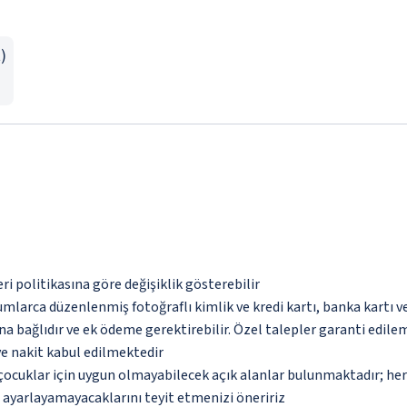
)
eri politikasına göre değişiklik gösterebilir
umlarca düzenlenmiş fotoğraflı kimlik ve kredi kartı, banka kartı v
na bağlıdır ve ek ödeme gerektirebilir. Özel talepler garanti edile
ve nakit kabul edilmektedir
çocuklar için uygun olmayabilecek açık alanlar bulunmaktadır; he
p ayarlayamayacaklarını teyit etmenizi öneririz