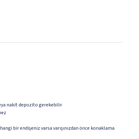
eya nakit depozito gerekebilir
mez
rhangi bir endişeniz varsa varışınızdan önce konaklama