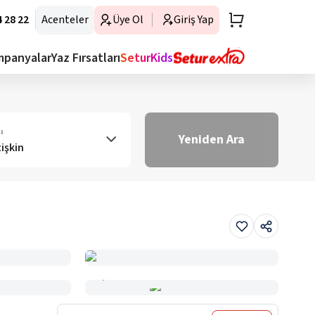
 28 22
Acenteler
Üye Ol
Giriş Yap
mpanyalar
Yaz Fırsatları
SeturKids
ı
Yeniden Ara
tişkin
Haritada Gör