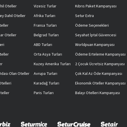
hil Oteller
Vizesiz Turlar
Kıbrıs Paket Kampanyası
ey Dahil Oteller
Afrika Turları
Setur Extra
teller
Fransa Turları
Ödeme Seçenekleri
ar Oteller
Belgrad Turları
Seyahat İptal Güvencesi
eri
ABD Turları
Worldpuan Kampanyası
teller
Orta Asya Turları
Ödeme Erteleme Kampanyası
er
Kuzey Amerika Turları
2 Çocuk Ücretsiz Kampanyası
 Odası Olan Oteller
Avrupa Turları
Çok Kal Az Öde Kampanyası
telleri
Karadağ Turları
Ekonomik Oteller Kampanyası
teller
Paris Turları
Balayı Otelleri Kampanyası