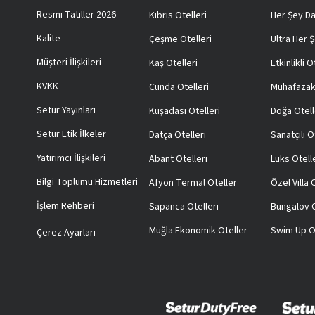
Resmi Tatiller 2026
Kıbrıs Otelleri
Her Şey Da
Kalite
Çeşme Otelleri
Ultra Her Ş
Müşteri İlişkileri
Kaş Otelleri
Etkinlikli O
KVKK
Cunda Otelleri
Muhafazak
Setur Yayınları
Kuşadası Otelleri
Doğa Otell
Setur Etik İlkeler
Datça Otelleri
Sanatçılı O
Yatırımcı İlişkileri
Abant Otelleri
Lüks Otell
Bilgi Toplumu Hizmetleri
Afyon Termal Oteller
Özel Villa
İşlem Rehberi
Sapanca Otelleri
Bungalov O
Muğla Ekonomik Oteller
Swim Up O
Çerez Ayarları