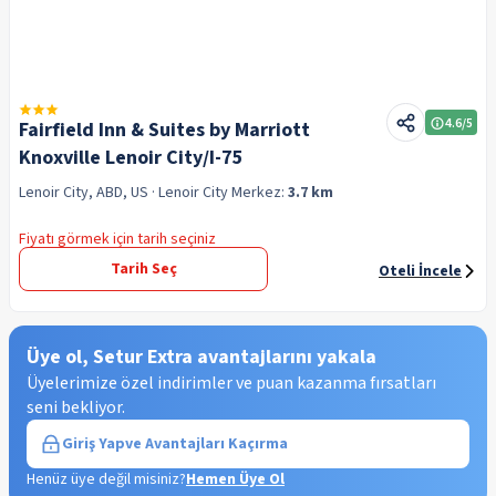
4.6
/5
Fairfield Inn & Suites by Marriott
Knoxville Lenoir City/I-75
Lenoir City, ABD, US
· Lenoir City
Merkez:
3.7 km
Fiyatı görmek için tarih seçiniz
Tarih Seç
Oteli İncele
Üye ol, Setur Extra avantajlarını yakala
Üyelerimize özel indirimler ve puan kazanma fırsatları
seni bekliyor.
Giriş Yap
ve Avantajları Kaçırma
Henüz üye değil misiniz?
Hemen Üye Ol