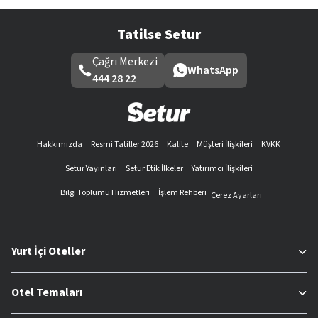
Tatilse Setur
Çağrı Merkezi
WhatsApp
444 28 22
Hakkımızda
Resmi Tatiller 2026
Kalite
Müşteri İlişkileri
KVKK
Setur Yayınları
Setur Etik İlkeler
Yatırımcı İlişkileri
Bilgi Toplumu Hizmetleri
İşlem Rehberi
Çerez Ayarları
Yurt İçi Oteller
Otel Temaları