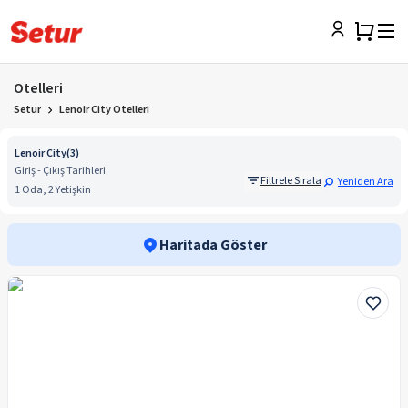
Otelleri
Setur
Lenoir City Otelleri
Lenoir City
(
3
)
Giriş - Çıkış Tarihleri
Filtrele Sırala
Yeniden Ara
1 Oda, 2 Yetişkin
Haritada Göster