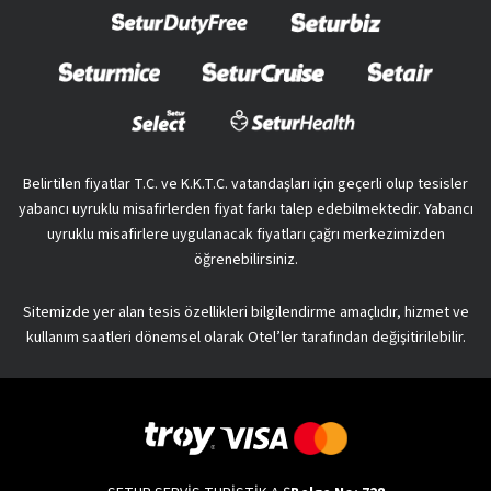
Belirtilen fiyatlar T.C. ve K.K.T.C. vatandaşları için geçerli olup tesisler
yabancı uyruklu misafirlerden fiyat farkı talep edebilmektedir. Yabancı
uyruklu misafirlere uygulanacak fiyatları çağrı merkezimizden
öğrenebilirsiniz.
Sitemizde yer alan tesis özellikleri bilgilendirme amaçlıdır, hizmet ve
kullanım saatleri dönemsel olarak Otel’ler tarafından değişitirilebilir.