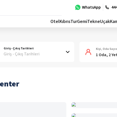
WhatsApp
444
Otel
Kıbrıs
Tur
Gemi
Tekne
Uçak
Ka
Giriş - Çıkış Tarihleri
Kişi, Oda Sayıs
Giriş - Çıkış Tarihleri
1 Oda, 2 Ye
Center