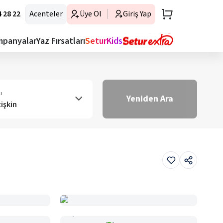
 28 22
Acenteler
Üye Ol
Giriş Yap
mpanyalar
Yaz Fırsatları
SeturKids
ı
Yeniden Ara
tişkin
Haritada Gör