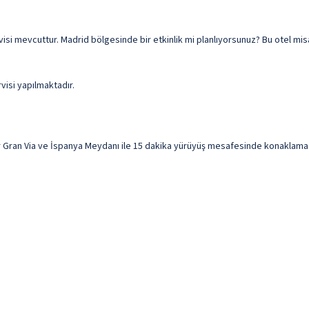
ervisi mevcuttur. Madrid bölgesinde bir etkinlik mi planlıyorsunuz? Bu otel mi
rvisi yapılmaktadır.
ran Via ve İspanya Meydanı ile 15 dakika yürüyüş mesafesinde konaklama fırs