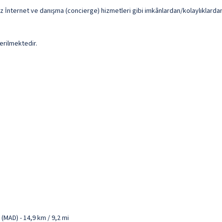
uz İnternet ve danışma (concierge) hizmetleri gibi imkânlardan/kolaylıklarda
erilmektedir.
(MAD) - 14,9 km / 9,2 mi