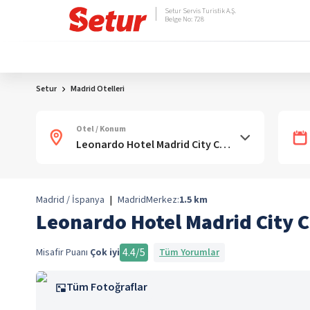
Setur Servis Turistik A.Ş.
Belge No: 728
Setur
Madrid Otelleri
Otel / Konum
Madrid / İspanya
|
Madrid
Merkez:
1.5
km
Leonardo Hotel Madrid City 
4.4
/5
Misafir Puanı
Çok iyi
Tüm Yorumlar
Tüm Fotoğraflar