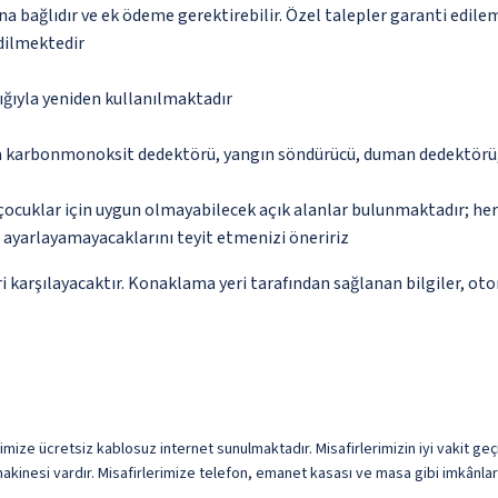
na bağlıdır ve ek ödeme gerektirebilir. Özel talepler garanti edile
edilmektedir
lığıyla yeniden kullanılmaktadır
da karbonmonoksit dedektörü, yangın söndürücü, duman dedektörü, 
çocuklar için uygun olmayabilecek açık alanlar bulunmaktadır; he
p ayarlayamayacaklarını teyit etmenizi öneririz
 karşılayacaktır. Konaklama yeri tarafından sağlanan bilgiler, otoma
ze ücretsiz kablosuz internet sunulmaktadır. Misafirlerimizin iyi vakit geçire
nesi vardır. Misafirlerimize telefon, emanet kasası ve masa gibi imkânlar 