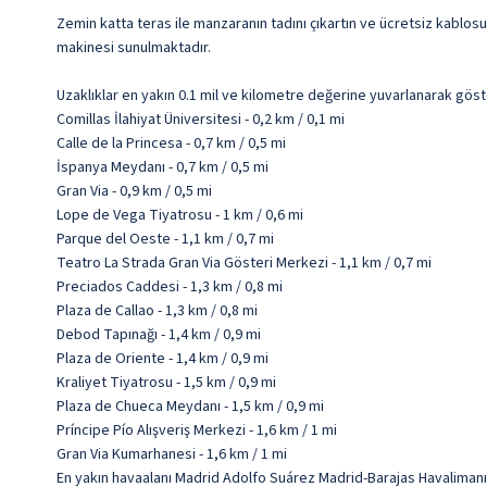
Zemin katta teras ile manzaranın tadını çıkartın ve ücretsiz kablos
makinesi sunulmaktadır.
Uzaklıklar en yakın 0.1 mil ve kilometre değerine yuvarlanarak göst
Comillas İlahiyat Üniversitesi - 0,2 km / 0,1 mi
Calle de la Princesa - 0,7 km / 0,5 mi
İspanya Meydanı - 0,7 km / 0,5 mi
Gran Via - 0,9 km / 0,5 mi
Lope de Vega Tiyatrosu - 1 km / 0,6 mi
Parque del Oeste - 1,1 km / 0,7 mi
Teatro La Strada Gran Via Gösteri Merkezi - 1,1 km / 0,7 mi
Preciados Caddesi - 1,3 km / 0,8 mi
Plaza de Callao - 1,3 km / 0,8 mi
Debod Tapınağı - 1,4 km / 0,9 mi
Plaza de Oriente - 1,4 km / 0,9 mi
Kraliyet Tiyatrosu - 1,5 km / 0,9 mi
Plaza de Chueca Meydanı - 1,5 km / 0,9 mi
Príncipe Pío Alışveriş Merkezi - 1,6 km / 1 mi
Gran Via Kumarhanesi - 1,6 km / 1 mi
En yakın havaalanı Madrid Adolfo Suárez Madrid-Barajas Havalimanı 