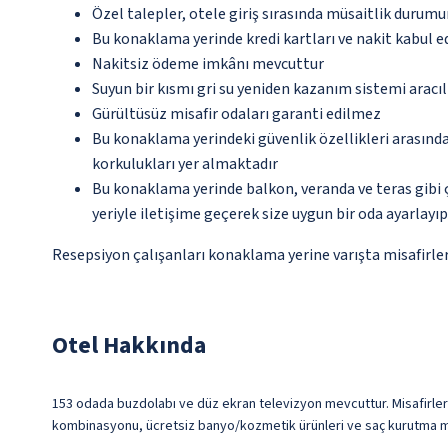
Özel talepler, otele giriş sırasında müsaitlik durumu
Bu konaklama yerinde kredi kartları ve nakit kabul 
Nakitsiz ödeme imkânı mevcuttur
Suyun bir kısmı gri su yeniden kazanım sistemi aracı
Gürültüsüz misafir odaları garanti edilmez
Bu konaklama yerindeki güvenlik özellikleri arasın
korkulukları yer almaktadır
Bu konaklama yerinde balkon, veranda ve teras gibi 
yeriyle iletişime geçerek size uygun bir oda ayarlayı
Resepsiyon çalışanları konaklama yerine varışta misafirleri
Otel Hakkında
153 odada buzdolabı ve düz ekran televizyon mevcuttur. Misafirlerimi
kombinasyonu, ücretsiz banyo/kozmetik ürünleri ve saç kurutma maki