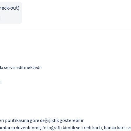
Check-out)
n
da servis edilmektedir
ı
eri politikasına göre değişiklik gösterebilir
umlarca düzenlenmiş fotoğraflı kimlik ve kredi kartı, banka kartı v