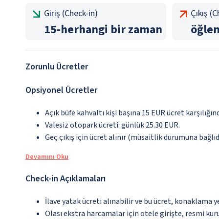
Giriş (Check-in)
Çıkış (
15
-
herhangi bir zaman
öğle
Zorunlu Ücretler
Opsiyonel Ücretler
Açık büfe kahvaltı kişi başına 15 EUR ücret karşılığın
Valesiz otopark ücreti: günlük 25.30 EUR.
Geç çıkış için ücret alınır (müsaitlik durumuna bağlıd
Devamını Oku
Check-in Açıklamaları
İlave yatak ücreti alınabilir ve bu ücret, konaklama y
Olası ekstra harcamalar için otele girişte, resmi kur