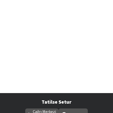
Tatilse Setur
Çağrı Merkezi