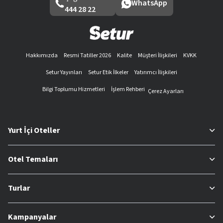
WhatsApp
444 28 22
Hakkımızda
Resmi Tatiller 2026
Kalite
Müşteri İlişkileri
KVKK
Setur Yayınları
Setur Etik İlkeler
Yatırımcı İlişkileri
Bilgi Toplumu Hizmetleri
İşlem Rehberi
Çerez Ayarları
Yurt İçi Oteller
Otel Temaları
Turlar
Kampanyalar