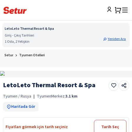
LetoLeto Thermal Resort & Spa
Giriş - Çıkış Tarihleri
Yeniden Ara
1 Oda, 2 Yetişkin
Setur
Tyumen Otelleri
LetoLeto Thermal Resort & Spa
Tyumen / Rusya
|
Tyumen
Merkez:
3.1
km
Haritada Gör
Fiyatları görmek için tarih seçiniz
Tarih Seç