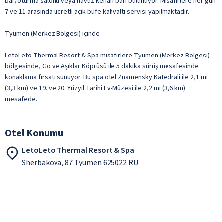
bar/oturma salonu veya havuz kenarı barı bulunuyor. Misafirlere her gün
7 ve 11 arasında ücretli açık büfe kahvaltı servisi yapılmaktadır.
Tyumen (Merkez Bölgesi) içinde
LetoLeto Thermal Resort & Spa misafirlere Tyumen (Merkez Bölgesi)
bölgesinde, Go ve Aşıklar Köprüsü ile 5 dakika sürüş mesafesinde
konaklama fırsatı sunuyor. Bu spa otel Znamensky Katedrali ile 2,1 mi
(3,3 km) ve 19. ve 20. Yüzyıl Tarihi Ev-Müzesi ile 2,2 mi (3,6 km)
mesafede.
Otel Konumu
LetoLeto Thermal Resort & Spa
Sherbakova, 87 Tyumen 625022 RU