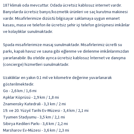
187 klimalı oda mevcuttur. Odada ücretsiz kablosuz internet vardır.
Banyolarda ücretsiz banyo/kozmetik ürünleri ve saç kurutma makinesi
vardır. Misafirlerimize dizüstü bilgisayar saklamaya uygun emanet
kasası, masa ve telefon ile ücretsiz şehir içi telefon görüşmesi imkânlar
ve kolaylıklar sunulmaktadır.
Spada misafirlerimize masaj sunulmaktadır. Misafirlerimiz ücretli su
parkı, kapalı havuz ve sauna gibi eğlenme ve dinlenme imkânlarımızdan
yararlanabilir. Bu otelde ayrıca ücretsiz kablosuz İnternet ve danışma
(concierge) hizmetleri sunulmaktadır.
Uzaklıklar en yakın 0.1 mil ve kilometre değerine yuvarlanarak
gösterilmektedir.
Go - 2,6 km / 1,6 mi
Aşıklar Köprüsü - 2,9 km / 1,8 mi
Znamensky Katedrali - 3,3 km / 2 mi
19. ve 20. Yüzyıl Tarihi Ev-Müzesi - 3,4 km / 2,1 mi
Tyumen Stadyumu - 3,5 km / 2,1 mi
Sibirya Kedileri Parkı - 3,6 km / 2,2 mi
Marsharov Ev-Müzesi - 3,6 km / 2,3 mi