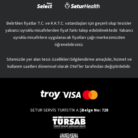
Belirtilen fiyatlar T.C. ve K.K.T.C. vatandaşları için geçerli olup tesisler
yabancı uyruklu misafirlerden fiyat farkı talep edebilmektedir. Yabancı
uyruklu misafirlere uygulanacak fiyatları çağrı merkezimizden
öğrenebilirsiniz.
Sitemizde yer alan tesis özellikleri bilgilendirme amaçlıdır, hizmet ve
kullanım saatleri dönemsel olarak Otel’ler tarafından değişitirilebilir.
SETUR SERVİS TURİSTİK A.Ş
Belge No: 728