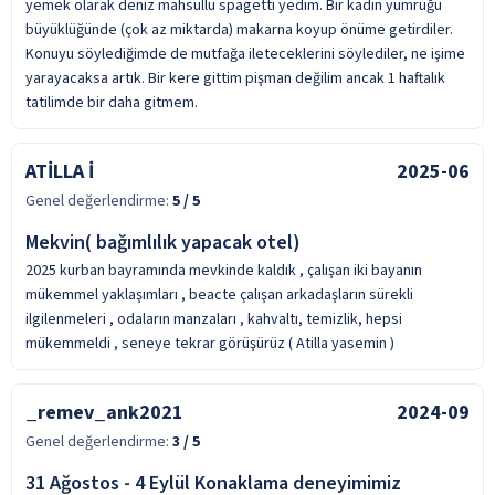
yemek olarak deniz mahsüllü spagetti yedim. Bir kadın yumruğu
büyüklüğünde (çok az miktarda) makarna koyup önüme getirdiler.
Konuyu söylediğimde de mutfağa ileteceklerini söylediler, ne işime
yarayacaksa artık. Bir kere gittim pişman değilim ancak 1 haftalık
tatilimde bir daha gitmem.
ATİLLA İ
2025-06
Genel değerlendirme:
5
/ 5
Mekvin( bağımlılık yapacak otel)
2025 kurban bayramında mevkinde kaldık , çalışan iki bayanın
mükemmel yaklaşımları , beacte çalışan arkadaşların sürekli
ilgilenmeleri , odaların manzaları , kahvaltı, temizlik, hepsi
mükemmeldi , seneye tekrar görüşürüz ( Atilla yasemin )
_remev_ank2021
2024-09
Genel değerlendirme:
3
/ 5
31 Ağostos - 4 Eylül Konaklama deneyimimiz