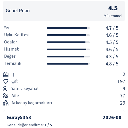
4.5
Genel Puan
Mükemmel
Yer
4.7
/ 5
Uyku Kalitesi
4.6
/ 5
Odalar
4.5
/ 5
Hizmet
4.6
/ 5
Değer
4.3
/ 5
Temizlik
4.8
/ 5
2
İş
197
Çift
9
Yalnız seyahat
77
Aile
29
Arkadaş kaçamakları
Guray5353
2026-08
Genel değerlendirme:
1
/ 5