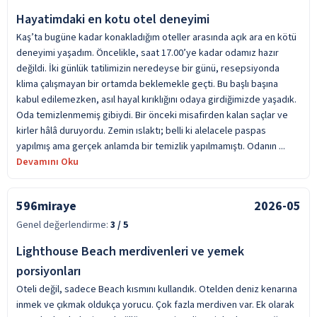
Hayatimdaki en kotu otel deneyimi
Kaş’ta bugüne kadar konakladığım oteller arasında açık ara en kötü
deneyimi yaşadım. Öncelikle, saat 17.00’ye kadar odamız hazır
değildi. İki günlük tatilimizin neredeyse bir günü, resepsiyonda
klima çalışmayan bir ortamda beklemekle geçti. Bu başlı başına
kabul edilemezken, asıl hayal kırıklığını odaya girdiğimizde yaşadık.
Oda temizlenmemiş gibiydi. Bir önceki misafirden kalan saçlar ve
kirler hâlâ duruyordu. Zemin ıslaktı; belli ki alelacele paspas
yapılmış ama gerçek anlamda bir temizlik yapılmamıştı. Odanın ...
Devamını Oku
596miraye
2026-05
Genel değerlendirme:
3
/ 5
Lighthouse Beach merdivenleri ve yemek
porsiyonları
Oteli değil, sadece Beach kısmını kullandık. Otelden deniz kenarına
inmek ve çıkmak oldukça yorucu. Çok fazla merdiven var. Ek olarak