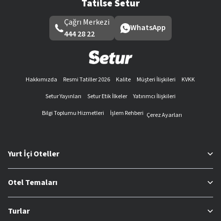
Tatilse Setur
Çağrı Merkezi
WhatsApp
444 28 22
Hakkımızda
Resmi Tatiller 2026
Kalite
Müşteri İlişkileri
KVKK
Setur Yayınları
Setur Etik İlkeler
Yatırımcı İlişkileri
Bilgi Toplumu Hizmetleri
İşlem Rehberi
Çerez Ayarları
Yurt İçi Oteller
Otel Temaları
Turlar