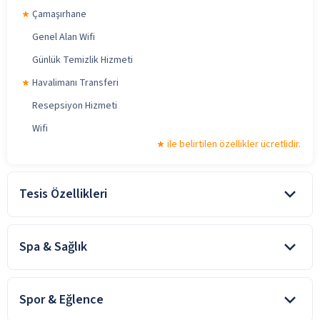
Çamaşırhane
Genel Alan Wifi
Günlük Temizlik Hizmeti
Havalimanı Transferi
Resepsiyon Hizmeti
Wifi
ile belirtilen özellikler ücretlidir.
Tesis Özellikleri
Bahçe
Spa & Sağlık
Denize Sıfır
Güneşlenme Terası
SPA ve Wellness, Türk Hamamı 09:00-21:00 saatleri arasında ücretli
hizmet veriyor.
Özel Plajı Olan Otel
Spor & Eğlence
Fitness Merkezi
Platform Plaj