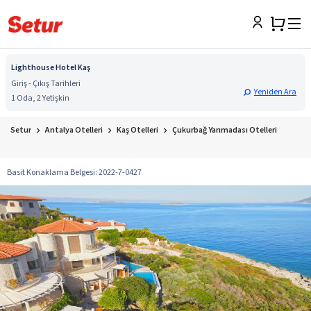
Lighthouse Hotel Kaş
Giriş - Çıkış Tarihleri
Yeniden Ara
1 Oda, 2 Yetişkin
Setur
Antalya Otelleri
Kaş Otelleri
Çukurbağ Yarımadası Otelleri
Basit Konaklama Belgesi
:
2022-7-0427