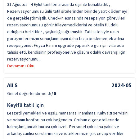
31 Ağustos - 4 Eylül tarihleri arasında eşimle konakladık ,
Rezervasyonumuzu ünlü tatil sitelerinden birinde yaptık ödemeyi
de gerçekleştirmiştik. Check-in esnasında resepsiyon görevlileri
rezervasyonumuzu görüntüleyemediklerini ve otelin ful dolu
olduğunu belirttiler , şaşkınlığa uğramıştık. Tatil sitesiyle uzun
görüşmelerimizin sonuçlanmasını daha fazla beklememek adına
resepsiyonist Feyza Hanım upgrade yaparak o gün için villa oda
tahsis etti, kendisinin profesyonel ve çözüm odaklı davranışı için
rezervasyonumu...
Devamını Oku
Ali S
2024-05
Genel değerlendirme:
5
/ 5
Keyifli tatil için
Lezzetli yemekleri ve eşsiZ manzarası inanılmaz. Kahvaltı servisini
ve odanın konforunu çok beğendim. Grubun diger otellerinde
kalmıştım, ancak burası çok özel . Personel çok cana yakın ve
arkadaş canlısı sorularımıza ve isteklerimize çok cevap verdiler