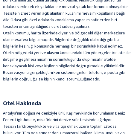
konaklamalarda, odalarda sıkışıklık olabilir. Müsaitlik doğrultusunda
Kahvaltı Salonu
odalara verilecek ek yataklar ise mevcut yatak konforunda olmayabilir.
Oda Servisi
Tesiste hizmet veren açık alanların kullanımı mevsim koşullarına bağlı.
Aile Odası gibi özel odalarda konaklama yapan misafirlerden biri
Restoran
tesisten erken ayrıldığında ücret iadesi yapılmaz.
Şişeli İçecekler
Otelin konumu, harita üzerindeki yeri ve bölgedeki diğer merkezlere
olan mesafesi bilgi amaçlıdır. Bilgilerde değişiklik olabildiği gibi bu
Snack Restoran
bilgilerin kesinliği konusunda herhangi bir sorumluluk kabul edilmez.
Taze Sıkılmış Meyve Suları
Otelin bölgedeki yeri ve ulaşımı konusundaki tüm yönergeler için otel ile
iletişime geçilmesi misafirin sorumluluğunda olup misafir otelde
Türk Kahvesi
konaklayacak kişi veya kişilerin bilgilerini doğru girmekle yükümlüdür.
Yabancı Alkollü İçecek
Rezervasyonu gerçekleştirirken sisteme girilen telefon, e-posta gibi
Yerli Alkollü İçecek
bilgilerin doğruluğu ise kişinin kendi sorumluluğundadır.
ile belirtilen özellikler ücretlidir.
Otel Hakkında
Antalya'nın doğası ve deniziyle ünlü Kaş mevkiinde konumlanan Deniz
Feneri Lighthouse, misafirlerini denize sıfır tesisinde ağırlıyor.
Tesisin farklı büyüklükte ve villa tipi olmak üzere toplam 28odası
bulunuyor. Tüm odalarında; deniz manzaralı balkon, klima, uydu yayını,