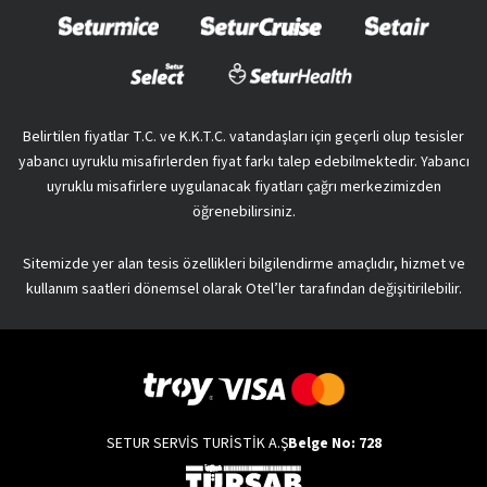
Belirtilen fiyatlar T.C. ve K.K.T.C. vatandaşları için geçerli olup tesisler
yabancı uyruklu misafirlerden fiyat farkı talep edebilmektedir. Yabancı
uyruklu misafirlere uygulanacak fiyatları çağrı merkezimizden
öğrenebilirsiniz.
Sitemizde yer alan tesis özellikleri bilgilendirme amaçlıdır, hizmet ve
kullanım saatleri dönemsel olarak Otel’ler tarafından değişitirilebilir.
SETUR SERVİS TURİSTİK A.Ş
Belge No: 728