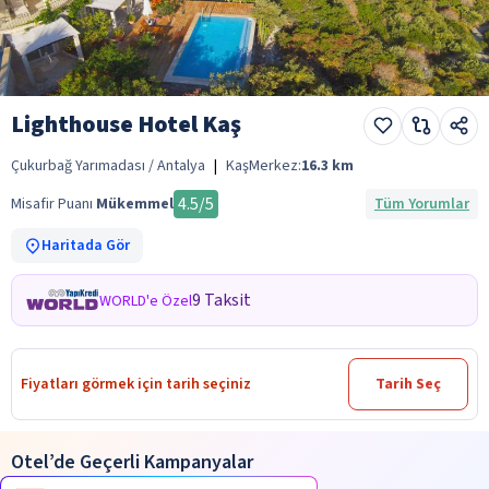
Lighthouse Hotel Kaş
Çukurbağ Yarımadası / Antalya
|
Kaş
Merkez:
16.3
km
4.5
/5
Misafir Puanı
Mükemmel
Tüm Yorumlar
Haritada Gör
9 Taksit
WORLD'e Özel
Fiyatları görmek için tarih seçiniz
Tarih Seç
Otel’de Geçerli Kampanyalar