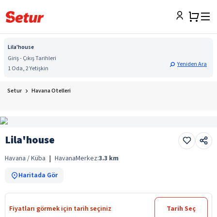
Lila'house
Giriş - Çıkış Tarihleri
Yeniden Ara
1 Oda, 2 Yetişkin
Setur
Havana Otelleri
Lila'house
Havana / Küba
|
Havana
Merkez:
3.3
km
Haritada Gör
Fiyatları görmek için tarih seçiniz
Tarih Seç