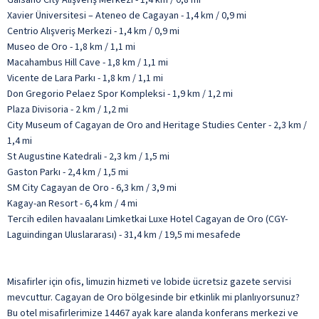
Xavier Üniversitesi – Ateneo de Cagayan - 1,4 km / 0,9 mi
Centrio Alışveriş Merkezi - 1,4 km / 0,9 mi
Museo de Oro - 1,8 km / 1,1 mi
Macahambus Hill Cave - 1,8 km / 1,1 mi
Vicente de Lara Parkı - 1,8 km / 1,1 mi
Don Gregorio Pelaez Spor Kompleksi - 1,9 km / 1,2 mi
Plaza Divisoria - 2 km / 1,2 mi
City Museum of Cagayan de Oro and Heritage Studies Center - 2,3 km /
1,4 mi
St Augustine Katedrali - 2,3 km / 1,5 mi
Gaston Parkı - 2,4 km / 1,5 mi
SM City Cagayan de Oro - 6,3 km / 3,9 mi
Kagay-an Resort - 6,4 km / 4 mi
Tercih edilen havaalanı Limketkai Luxe Hotel Cagayan de Oro (CGY-
Laguindingan Uluslararası) - 31,4 km / 19,5 mi mesafede
Misafirler için ofis, limuzin hizmeti ve lobide ücretsiz gazete servisi
mevcuttur. Cagayan de Oro bölgesinde bir etkinlik mi planlıyorsunuz?
Bu otel misafirlerimize 14467 ayak kare alanda konferans merkezi ve