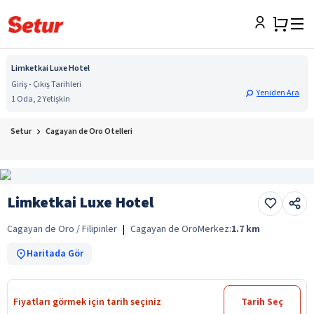
Limketkai Luxe Hotel
Giriş - Çıkış Tarihleri
Yeniden Ara
1 Oda, 2 Yetişkin
Setur
Cagayan de Oro Otelleri
Limketkai Luxe Hotel
Cagayan de Oro / Filipinler
|
Cagayan de Oro
Merkez:
1.7
km
Haritada Gör
Fiyatları görmek için tarih seçiniz
Tarih Seç