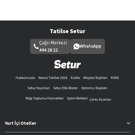
Tatilse Setur
Çağrı Merkezi
WhatsApp
444 28 22
Hakkımızda
Resmi Tatiller 2026
Kalite
Müşteri İlişkileri
KVKK
Setur Yayınları
Setur Etik İlkeler
Yatırımcı İlişkileri
Bilgi Toplumu Hizmetleri
İşlem Rehberi
Çerez Ayarları
Yurt İçi Oteller