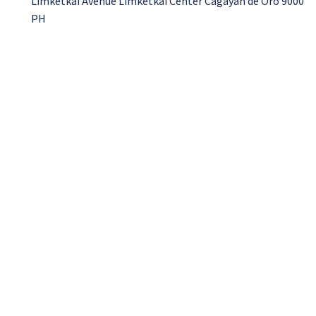
Limketkai Avenue Limketkai Center Cagayan de Oro 9000
PH