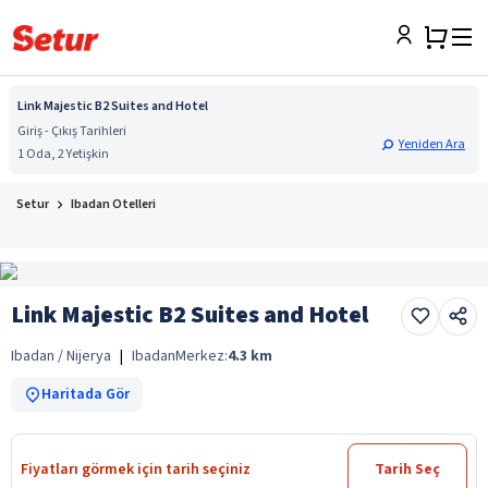
Link Majestic B2 Suites and Hotel
Giriş - Çıkış Tarihleri
Yeniden Ara
1 Oda, 2 Yetişkin
Setur
Ibadan Otelleri
Link Majestic B2 Suites and Hotel
Ibadan / Nijerya
|
Ibadan
Merkez:
4.3
km
Haritada Gör
Fiyatları görmek için tarih seçiniz
Tarih Seç