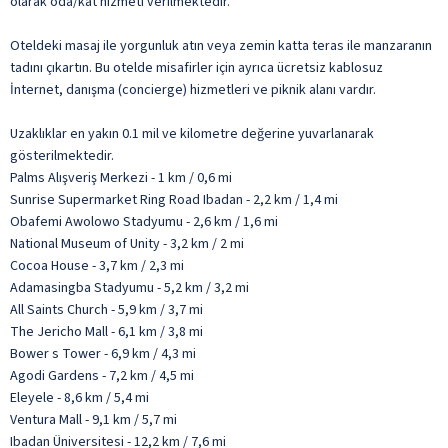
olarak oda/kat hizmeti verilmektedir.
Oteldeki masaj ile yorgunluk atın veya zemin katta teras ile manzaranın
tadını çıkartın. Bu otelde misafirler için ayrıca ücretsiz kablosuz
İnternet, danışma (concierge) hizmetleri ve piknik alanı vardır.
Uzaklıklar en yakın 0.1 mil ve kilometre değerine yuvarlanarak
gösterilmektedir.
Palms Alışveriş Merkezi - 1 km / 0,6 mi
Sunrise Supermarket Ring Road Ibadan - 2,2 km / 1,4 mi
Obafemi Awolowo Stadyumu - 2,6 km / 1,6 mi
National Museum of Unity - 3,2 km / 2 mi
Cocoa House - 3,7 km / 2,3 mi
Adamasingba Stadyumu - 5,2 km / 3,2 mi
All Saints Church - 5,9 km / 3,7 mi
The Jericho Mall - 6,1 km / 3,8 mi
Bower s Tower - 6,9 km / 4,3 mi
Agodi Gardens - 7,2 km / 4,5 mi
Eleyele - 8,6 km / 5,4 mi
Ventura Mall - 9,1 km / 5,7 mi
Ibadan Üniversitesi - 12,2 km / 7,6 mi