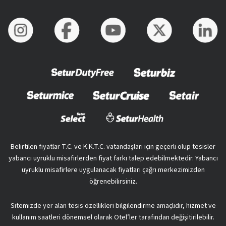
Belirtilen fiyatlar T.C. ve K.K.T.C. vatandaşları için geçerli olup tesisler
yabancı uyruklu misafirlerden fiyat farkı talep edebilmektedir. Yabancı
uyruklu misafirlere uygulanacak fiyatları çağrı merkezimizden
öğrenebilirsiniz.
Sitemizde yer alan tesis özellikleri bilgilendirme amaçlıdır, hizmet ve
kullanım saatleri dönemsel olarak Otel’ler tarafından değişitirilebilir.