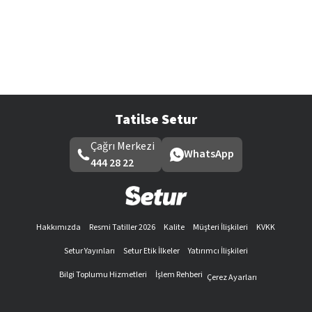
Tatilse Setur
Çağrı Merkezi
WhatsApp
444 28 22
Hakkımızda
Resmi Tatiller 2026
Kalite
Müşteri İlişkileri
KVKK
Setur Yayınları
Setur Etik İlkeler
Yatırımcı İlişkileri
Bilgi Toplumu Hizmetleri
İşlem Rehberi
Çerez Ayarları