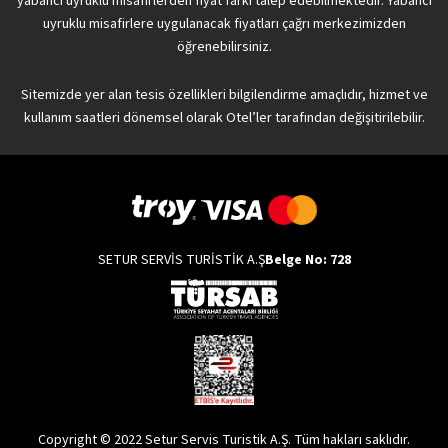
yabancı uyruklu misafirlerden fiyat farkı talep edebilmektedir. Yabancı
uyruklu misafirlere uygulanacak fiyatları çağrı merkezimizden
öğrenebilirsiniz.
Sitemizde yer alan tesis özellikleri bilgilendirme amaçlıdır, hizmet ve
kullanım saatleri dönemsel olarak Otel’ler tarafından değişitirilebilir.
SETUR SERVİS TURİSTİK A.Ş
Belge No: 728
Copyright © 2022 Setur Servis Turistik A.Ş. Tüm hakları saklıdır.