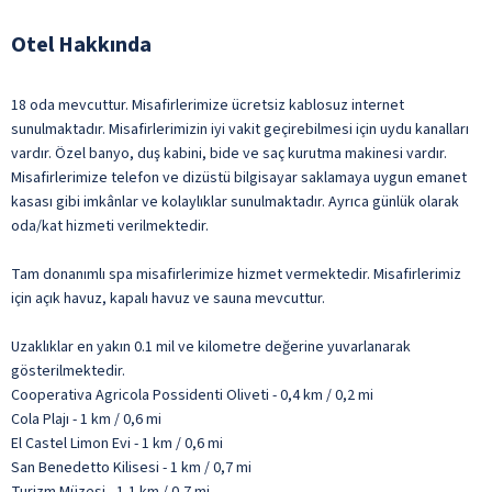
Otel Hakkında
18 oda mevcuttur. Misafirlerimize ücretsiz kablosuz internet
sunulmaktadır. Misafirlerimizin iyi vakit geçirebilmesi için uydu kanalları
vardır. Özel banyo, duş kabini, bide ve saç kurutma makinesi vardır.
Misafirlerimize telefon ve dizüstü bilgisayar saklamaya uygun emanet
kasası gibi imkânlar ve kolaylıklar sunulmaktadır. Ayrıca günlük olarak
oda/kat hizmeti verilmektedir.
Tam donanımlı spa misafirlerimize hizmet vermektedir. Misafirlerimiz
için açık havuz, kapalı havuz ve sauna mevcuttur.
Uzaklıklar en yakın 0.1 mil ve kilometre değerine yuvarlanarak
gösterilmektedir.
Cooperativa Agricola Possidenti Oliveti - 0,4 km / 0,2 mi
Cola Plajı - 1 km / 0,6 mi
El Castel Limon Evi - 1 km / 0,6 mi
San Benedetto Kilisesi - 1 km / 0,7 mi
Turizm Müzesi - 1,1 km / 0,7 mi