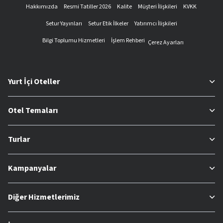
Hakkımızda
Resmi Tatiller 2026
Kalite
Müşteri İlişkileri
KVKK
Setur Yayınları
Setur Etik İlkeler
Yatırımcı İlişkileri
Bilgi Toplumu Hizmetleri
İşlem Rehberi
Çerez Ayarları
Yurt İçi Oteller
Otel Temaları
Turlar
Kampanyalar
Diğer Hizmetlerimiz