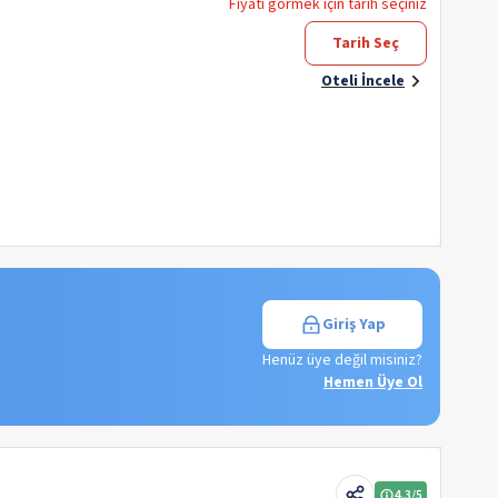
Fiyatı görmek için tarih seçiniz
Tarih Seç
Oteli İncele
Giriş Yap
Henüz üye değil misiniz?
Hemen Üye Ol
4.3
/5