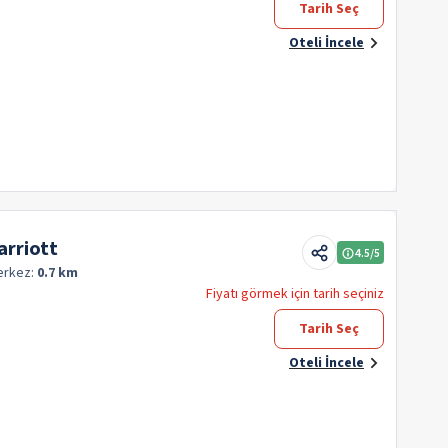
Tarih Seç
Oteli İncele
arriott
4.5
/5
erkez:
0.7 km
Fiyatı görmek için tarih seçiniz
Tarih Seç
Oteli İncele