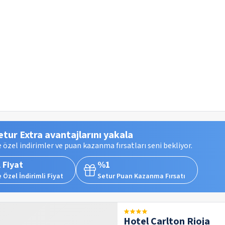
etur Extra avantajlarını yakala
 özel indirimler ve puan kazanma fırsatları seni bekliyor.
 Fiyat
%1
 Özel İndirimli Fiyat
Setur Puan Kazanma Fırsatı
Hotel Carlton Rioja