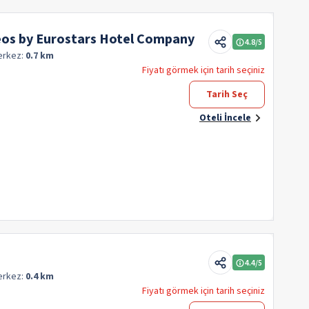
eos by Eurostars Hotel Company
4.8
/5
erkez:
0.7 km
Fiyatı görmek için tarih seçiniz
Tarih Seç
Oteli İncele
4.4
/5
erkez:
0.4 km
Fiyatı görmek için tarih seçiniz