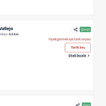
Vallejo
4.4
/5
erkez:
0.5 km
Fiyatı görmek için tarih seçiniz
Tarih Seç
Oteli İncele
4
/5