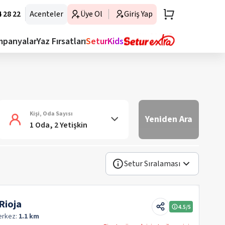
 28 22
Acenteler
Üye Ol
Giriş Yap
mpanyalar
Yaz Fırsatları
SeturKids
Kişi, Oda Sayısı
Yeniden Ara
1 Oda, 2 Yetişkin
Setur Sıralaması
Rioja
4.5
/5
erkez:
1.1 km