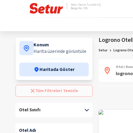
Setur Servis Turistik A.Ş.
Belge No: 728
Logrono Otell
Konum
Setur
Logrono Otel
Harita üzerinde görüntüle
Otel / Ko
Haritada Göster
Tüm Filtreleri Temizle
Otel Sınıfı
Otel Adı