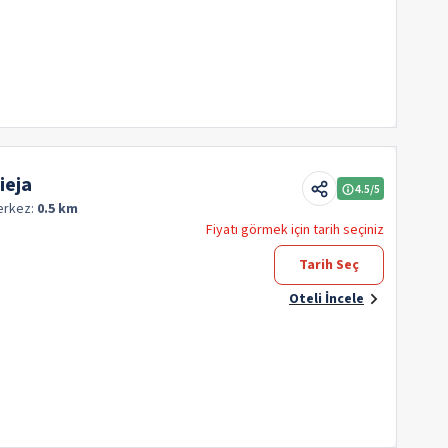
ieja
4.5
/5
erkez:
0.5 km
Fiyatı görmek için tarih seçiniz
Tarih Seç
Oteli İncele