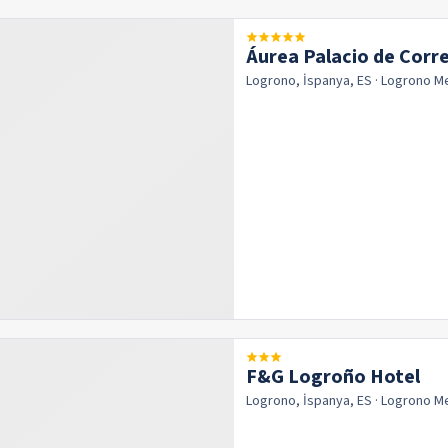
Áurea Palacio de Corr
Logrono, İspanya, ES
· Logrono
M
F&G Logroño Hotel
Logrono, İspanya, ES
· Logrono
M