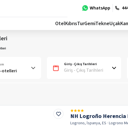
WhatsApp
444
Otel
Kıbrıs
Tur
Gemi
Tekne
Uçak
Ka
eri
leri
Giriş - Çıkış Tarihleri
num
Giriş - Çıkış Tarihleri
NH Logroño Herencia 
Logrono, İspanya, ES
· Logrono
M