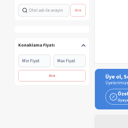
Ara
Konaklama Fiyatı
Ara
Üye ol, S
Üyelerimize
Özel
Üyeye