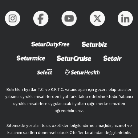
Belirtilen fiyatlar T.C. ve K.K.T.C. vatandaşları için geçerli olup tesisler
yabancı uyruklu misafirlerden fiyat farkı talep edebilmektedir. Yabancı
uyruklu misafirlere uygulanacak fiyatları çağrı merkezimizden
öğrenebilirsiniz.
Sitemizde yer alan tesis özellikleri bilgilendirme amaçlıdır, hizmet ve
kullanım saatleri dönemsel olarak Otel’ler tarafından değişitirilebilir.