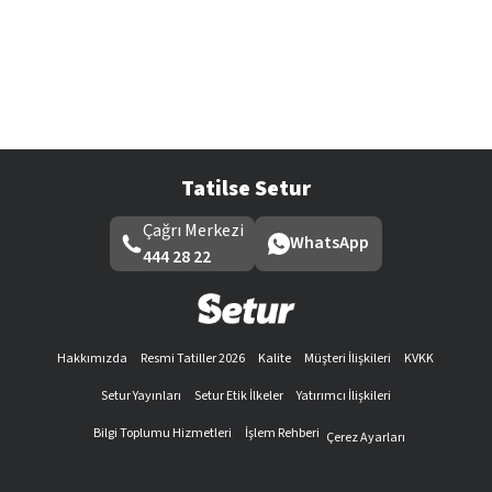
Tatilse Setur
Çağrı Merkezi
WhatsApp
444 28 22
Hakkımızda
Resmi Tatiller 2026
Kalite
Müşteri İlişkileri
KVKK
Setur Yayınları
Setur Etik İlkeler
Yatırımcı İlişkileri
Bilgi Toplumu Hizmetleri
İşlem Rehberi
Çerez Ayarları