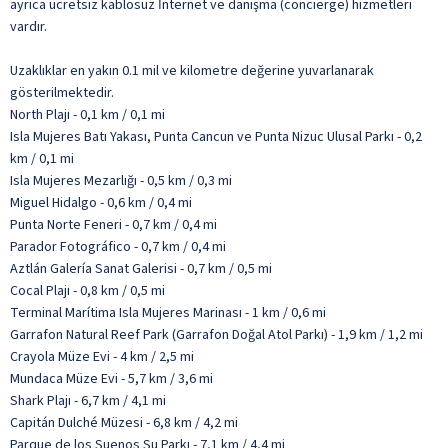
ayrıca ücretsiz kablosuz İnternet ve danışma (concierge) hizmetleri
vardır.
Uzaklıklar en yakın 0.1 mil ve kilometre değerine yuvarlanarak
gösterilmektedir.
North Plajı - 0,1 km / 0,1 mi
Isla Mujeres Batı Yakası, Punta Cancun ve Punta Nizuc Ulusal Parkı - 0,2
km / 0,1 mi
Isla Mujeres Mezarlığı - 0,5 km / 0,3 mi
Miguel Hidalgo - 0,6 km / 0,4 mi
Punta Norte Feneri - 0,7 km / 0,4 mi
Parador Fotográfico - 0,7 km / 0,4 mi
Aztlán Galería Sanat Galerisi - 0,7 km / 0,5 mi
Cocal Plajı - 0,8 km / 0,5 mi
Terminal Marítima Isla Mujeres Marinası - 1 km / 0,6 mi
Garrafon Natural Reef Park (Garrafon Doğal Atol Parkı) - 1,9 km / 1,2 mi
Crayola Müze Evi - 4 km / 2,5 mi
Mundaca Müze Evi - 5,7 km / 3,6 mi
Shark Plajı - 6,7 km / 4,1 mi
Capitán Dulché Müzesi - 6,8 km / 4,2 mi
Parque de los Suenos Su Parkı - 7,1 km / 4,4 mi