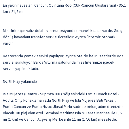
En yakın havaalanı Cancun, Quintana Roo (CUN-Cancun Uluslararası) - 35,1
km / 21,8 mi
Misafirler için valiz dolabı ve resepsiyonda emanet kasası vardır. Gidiş-
dönüş havaalanı transfer servisi ücretlidir. Ayrıca ücretsiz otopark
vardır.
Restoranda yemek servisi yapılıyor, ayrıca otelde belirli saatlerde oda
servisi sunuluyor. Barda/oturma salonunda misafirlerimize içecek
servisi yapılmaktadır.
North Plajı yakınında
Isla Mujeres (Centro - Supmza 001) bölgesindeki Lotus Beach Hotel -
Adults Only konaklamanızda North Plajı ve Isla Mujeres Batı Yakası,
Punta Cancun ve Punta Nizuc Ulusal Parkı sadece birkaç adım ötenizde
olacak. Bu plaj olan otel Terminal Marítima Isla Mujeres Marinası ile 0,6
mi (1 km) ve Cancun Alışveriş Merkezi ile 11 mi (17,6 km) mesafede.