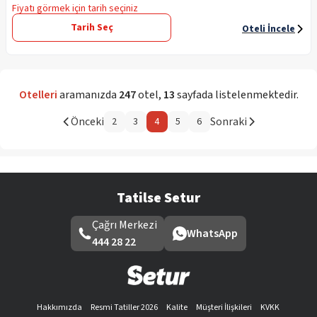
Fiyatı görmek için tarih seçiniz
Tarih Seç
Oteli İncele
Otelleri
aramanızda
247
otel
,
13
sayfada listelenmektedir.
Önceki
Sonraki
2
3
4
5
6
Tatilse Setur
Çağrı Merkezi
WhatsApp
444 28 22
Hakkımızda
Resmi Tatiller 2026
Kalite
Müşteri İlişkileri
KVKK