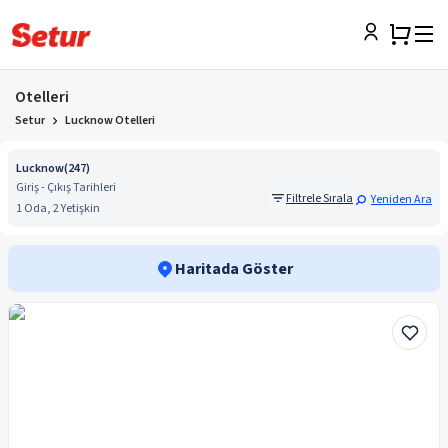
Otelleri
Setur
Lucknow Otelleri
Lucknow
(
247
)
Giriş - Çıkış Tarihleri
Filtrele Sırala
Yeniden Ara
1 Oda, 2 Yetişkin
Haritada Göster