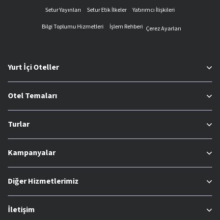
Setur Yayınları
Setur Etik İlkeler
Yatırımcı İlişkileri
Bilgi Toplumu Hizmetleri
İşlem Rehberi
Çerez Ayarları
Yurt İçi Oteller
Otel Temaları
Turlar
Kampanyalar
Diğer Hizmetlerimiz
İletişim