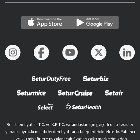
Belirtilen fiyatlar T.C. ve K.K.T.C. vatandaşları için geçerli olup tesisler
yabancı uyruklu misafirlerden fiyat farkı talep edebilmektedir. Yabancı
uyruklu misafirlere uygulanacak fiyatları çağrı merkezimizden