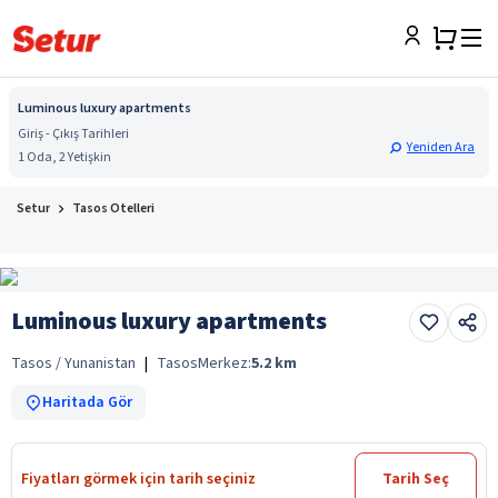
Luminous luxury apartments
Giriş - Çıkış Tarihleri
Yeniden Ara
1 Oda, 2 Yetişkin
Setur
Tasos Otelleri
Luminous luxury apartments
Tasos / Yunanistan
|
Tasos
Merkez:
5.2
km
Haritada Gör
Fiyatları görmek için tarih seçiniz
Tarih Seç