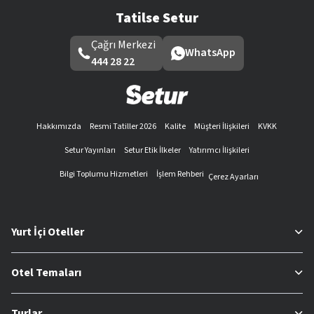
Tatilse Setur
Çağrı Merkezi
WhatsApp
444 28 22
Hakkımızda
Resmi Tatiller 2026
Kalite
Müşteri İlişkileri
KVKK
Setur Yayınları
Setur Etik İlkeler
Yatırımcı İlişkileri
Bilgi Toplumu Hizmetleri
İşlem Rehberi
Çerez Ayarları
Yurt İçi Oteller
Otel Temaları
Turlar