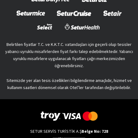
Belirtilen fiyatlar T.C. ve K.K.T.C. vatandaşları için geçerli olup tesisler
yabancı uyruklu misafirlerden fiyat farkı talep edebilmektedir. Yabancı
uyruklu misafirlere uygulanacak fiyatları çağrı merkezimizden
öğrenebilirsiniz.
Sitemizde yer alan tesis özellikleri bilgilendirme amaçlıdır, hizmet ve
kullanım saatleri dönemsel olarak Otel’ler tarafından değişitirilebilir.
SETUR SERVİS TURİSTİK A.Ş
Belge No: 728