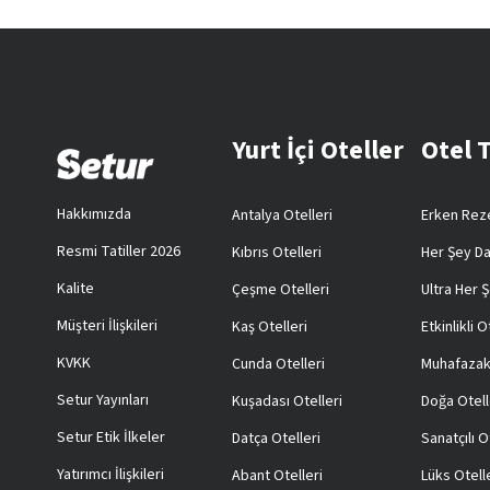
Yurt İçi Oteller
Otel 
Hakkımızda
Antalya Otelleri
Erken Reze
Resmi Tatiller 2026
Kıbrıs Otelleri
Her Şey Da
Kalite
Çeşme Otelleri
Ultra Her Ş
Müşteri İlişkileri
Kaş Otelleri
Etkinlikli O
KVKK
Cunda Otelleri
Muhafazak
Setur Yayınları
Kuşadası Otelleri
Doğa Otell
Setur Etik İlkeler
Datça Otelleri
Sanatçılı O
Yatırımcı İlişkileri
Abant Otelleri
Lüks Otell