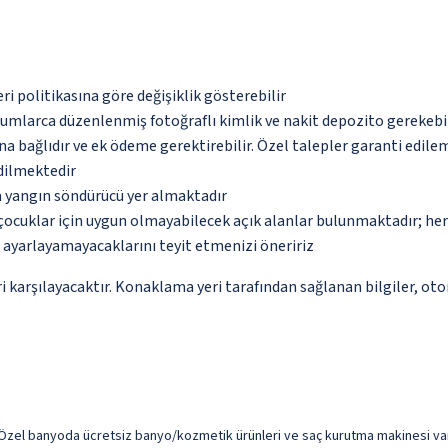
eri politikasına göre değişiklik gösterebilir
urumlarca düzenlenmiş fotoğraflı kimlik ve nakit depozito gerekebi
na bağlıdır ve ek ödeme gerektirebilir. Özel talepler garanti edile
edilmektedir
a yangın söndürücü yer almaktadır
çocuklar için uygun olmayabilecek açık alanlar bulunmaktadır; he
p ayarlayamayacaklarını teyit etmenizi öneririz
 karşılayacaktır. Konaklama yeri tarafından sağlanan bilgiler, otoma
. Özel banyoda ücretsiz banyo/kozmetik ürünleri ve saç kurutma makinesi var