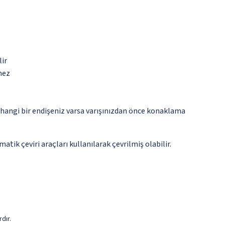
lir
mez
rhangi bir endişeniz varsa varışınızdan önce konaklama
tik çeviri araçları kullanılarak çevrilmiş olabilir.
dır.