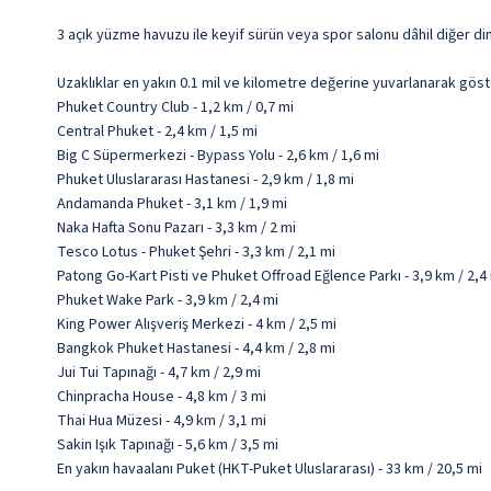
3 açık yüzme havuzu ile keyif sürün veya spor salonu dâhil diğer din
Uzaklıklar en yakın 0.1 mil ve kilometre değerine yuvarlanarak göst
Phuket Country Club - 1,2 km / 0,7 mi
Central Phuket - 2,4 km / 1,5 mi
Big C Süpermerkezi - Bypass Yolu - 2,6 km / 1,6 mi
Phuket Uluslararası Hastanesi - 2,9 km / 1,8 mi
Andamanda Phuket - 3,1 km / 1,9 mi
Naka Hafta Sonu Pazarı - 3,3 km / 2 mi
Tesco Lotus - Phuket Şehri - 3,3 km / 2,1 mi
Patong Go-Kart Pisti ve Phuket Offroad Eğlence Parkı - 3,9 km / 2,4
Phuket Wake Park - 3,9 km / 2,4 mi
King Power Alışveriş Merkezi - 4 km / 2,5 mi
Bangkok Phuket Hastanesi - 4,4 km / 2,8 mi
Jui Tui Tapınağı - 4,7 km / 2,9 mi
Chinpracha House - 4,8 km / 3 mi
Thai Hua Müzesi - 4,9 km / 3,1 mi
Sakin Işık Tapınağı - 5,6 km / 3,5 mi
En yakın havaalanı Puket (HKT-Puket Uluslararası) - 33 km / 20,5 mi