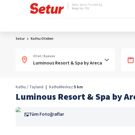
Setur Servis Turistik A.Ş.
Belge No: 728
Setur
Kathu Otelleri
Otel / Konum
Kathu / Tayland
|
Kathu
Merkez:
5
km
Luminous Resort & Spa by Ar
Tüm Fotoğraflar