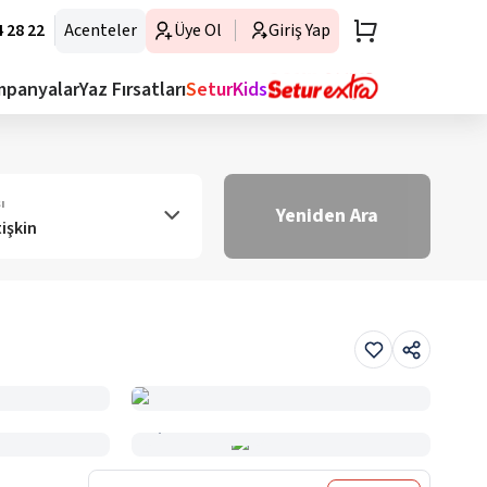
 28 22
Acenteler
Üye Ol
Giriş Yap
mpanyalar
Yaz Fırsatları
SeturKids
ı
Yeniden Ara
tişkin
Haritada Gör