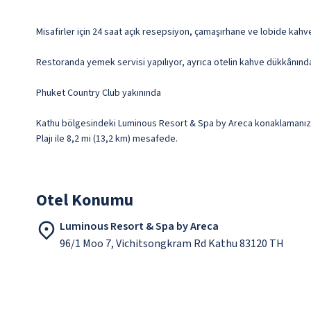
Misafirler için 24 saat açık resepsiyon, çamaşırhane ve lobide kahv
Restoranda yemek servisi yapılıyor, ayrıca otelin kahve dükkânında/k
Phuket Country Club yakınında
Kathu bölgesindeki Luminous Resort & Spa by Areca konaklamanızda,
Plajı ile 8,2 mi (13,2 km) mesafede.
Otel Konumu
Luminous Resort & Spa by Areca
96/1 Moo 7, Vichitsongkram Rd Kathu 83120 TH