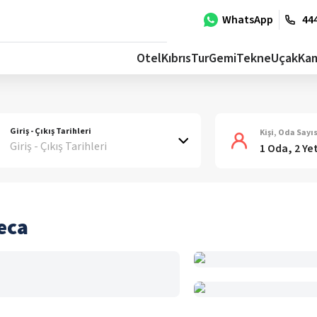
WhatsApp
444
Otel
Kıbrıs
Tur
Gemi
Tekne
Uçak
Ka
Giriş - Çıkış Tarihleri
Kişi, Oda Sayıs
Giriş - Çıkış Tarihleri
1 Oda, 2 Ye
eca