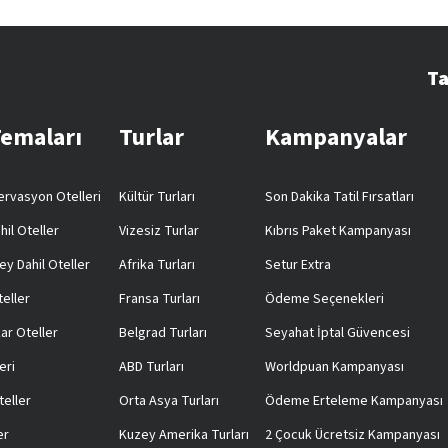
Ta
Temaları
Turlar
Kampanyalar
rvasyon Otelleri
Kültür Turları
Son Dakika Tatil Fırsatları
hil Oteller
Vizesiz Turlar
Kıbrıs Paket Kampanyası
ey Dahil Oteller
Afrika Turları
Setur Extra
teller
Fransa Turları
Ödeme Seçenekleri
ar Oteller
Belgrad Turları
Seyahat İptal Güvencesi
eri
ABD Turları
Worldpuan Kampanyası
teller
Orta Asya Turları
Ödeme Erteleme Kampanyası
er
Kuzey Amerika Turları
2 Çocuk Ücretsiz Kampanyası