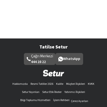
Tatilse Setur
Çağrı Merkezi
WhatsApp
444 28 22
Hakkımızda
Resmi Tatiller 2026
Kalite
Müşteri İlişkileri
KVKK
Setur Yayınları
Setur Etik İlkeler
Yatırımcı İlişkileri
Bilgi Toplumu Hizmetleri
İşlem Rehberi
Çerez Ayarları