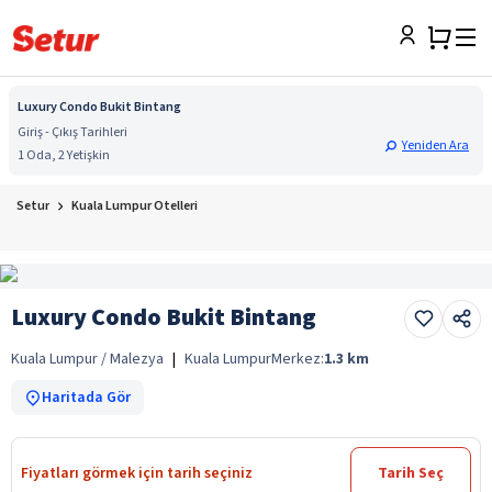
Luxury Condo Bukit Bintang
Giriş - Çıkış Tarihleri
Yeniden Ara
1 Oda, 2 Yetişkin
Setur
Kuala Lumpur Otelleri
Luxury Condo Bukit Bintang
Kuala Lumpur / Malezya
|
Kuala Lumpur
Merkez:
1.3
km
Haritada Gör
Fiyatları görmek için tarih seçiniz
Tarih Seç