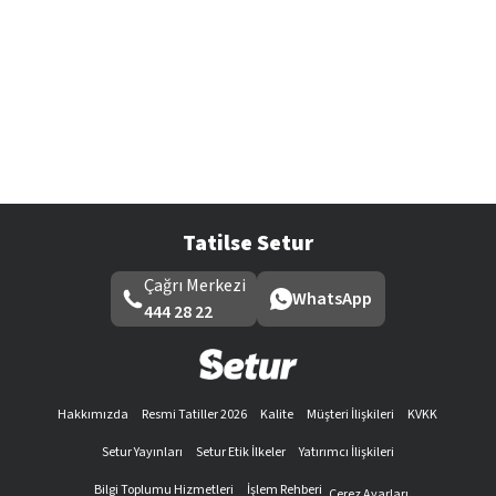
Tatilse Setur
Çağrı Merkezi
WhatsApp
444 28 22
Hakkımızda
Resmi Tatiller 2026
Kalite
Müşteri İlişkileri
KVKK
Setur Yayınları
Setur Etik İlkeler
Yatırımcı İlişkileri
Bilgi Toplumu Hizmetleri
İşlem Rehberi
Çerez Ayarları