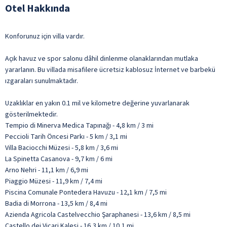
Otel Hakkında
Konforunuz için villa vardır.
Açık havuz ve spor salonu dâhil dinlenme olanaklarından mutlaka
yararlanın. Bu villada misafilere ücretsiz kablosuz İnternet ve barbekü
ızgaraları sunulmaktadır.
Uzaklıklar en yakın 0.1 mil ve kilometre değerine yuvarlanarak
gösterilmektedir.
Tempio di Minerva Medica Tapınağı - 4,8 km / 3 mi
Peccioli Tarih Öncesi Parkı - 5 km / 3,1 mi
Villa Baciocchi Müzesi - 5,8 km / 3,6 mi
La Spinetta Casanova - 9,7 km / 6 mi
Arno Nehri - 11,1 km / 6,9 mi
Piaggio Müzesi - 11,9 km / 7,4 mi
Piscina Comunale Pontedera Havuzu - 12,1 km / 7,5 mi
Badia di Morrona - 13,5 km / 8,4 mi
Azienda Agricola Castelvecchio Şaraphanesi - 13,6 km / 8,5 mi
Castello dei Vicari Kalesi - 16,3 km / 10,1 mi