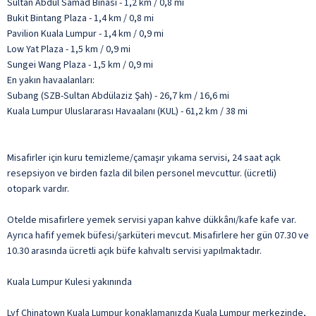
Sultan Abdul Samad Binası - 1,2 km / 0,8 mi
Bukit Bintang Plaza - 1,4 km / 0,8 mi
Pavilion Kuala Lumpur - 1,4 km / 0,9 mi
Low Yat Plaza - 1,5 km / 0,9 mi
Sungei Wang Plaza - 1,5 km / 0,9 mi
En yakın havaalanları:
Subang (SZB-Sultan Abdülaziz Şah) - 26,7 km / 16,6 mi
Kuala Lumpur Uluslararası Havaalanı (KUL) - 61,2 km / 38 mi
Misafirler için kuru temizleme/çamaşır yıkama servisi, 24 saat açık
resepsiyon ve birden fazla dil bilen personel mevcuttur. (ücretli)
otopark vardır.
Otelde misafirlere yemek servisi yapan kahve dükkânı/kafe kafe var.
Ayrıca hafif yemek büfesi/şarküteri mevcut. Misafirlere her gün 07.30 ve
10.30 arasında ücretli açık büfe kahvaltı servisi yapılmaktadır.
Kuala Lumpur Kulesi yakınında
Lyf Chinatown Kuala Lumpur konaklamanızda Kuala Lumpur merkezinde,