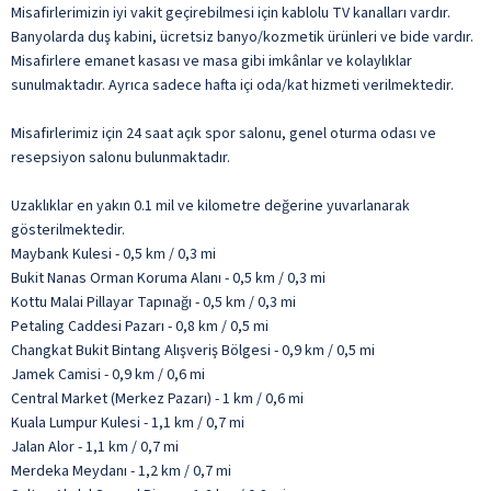
Misafirlerimizin iyi vakit geçirebilmesi için kablolu TV kanalları vardır.
Banyolarda duş kabini, ücretsiz banyo/kozmetik ürünleri ve bide vardır.
Misafirlere emanet kasası ve masa gibi imkânlar ve kolaylıklar
sunulmaktadır. Ayrıca sadece hafta içi oda/kat hizmeti verilmektedir.
Misafirlerimiz için 24 saat açık spor salonu, genel oturma odası ve
resepsiyon salonu bulunmaktadır.
Uzaklıklar en yakın 0.1 mil ve kilometre değerine yuvarlanarak
gösterilmektedir.
Maybank Kulesi - 0,5 km / 0,3 mi
Bukit Nanas Orman Koruma Alanı - 0,5 km / 0,3 mi
Kottu Malai Pillayar Tapınağı - 0,5 km / 0,3 mi
Petaling Caddesi Pazarı - 0,8 km / 0,5 mi
Changkat Bukit Bintang Alışveriş Bölgesi - 0,9 km / 0,5 mi
Jamek Camisi - 0,9 km / 0,6 mi
Central Market (Merkez Pazarı) - 1 km / 0,6 mi
Kuala Lumpur Kulesi - 1,1 km / 0,7 mi
Jalan Alor - 1,1 km / 0,7 mi
Merdeka Meydanı - 1,2 km / 0,7 mi