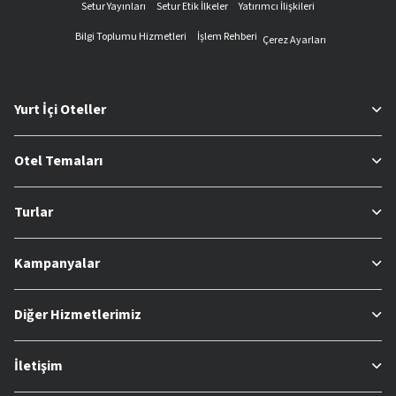
Setur Yayınları
Setur Etik İlkeler
Yatırımcı İlişkileri
Bilgi Toplumu Hizmetleri
İşlem Rehberi
Çerez Ayarları
Yurt İçi Oteller
Otel Temaları
Turlar
Kampanyalar
Diğer Hizmetlerimiz
İletişim