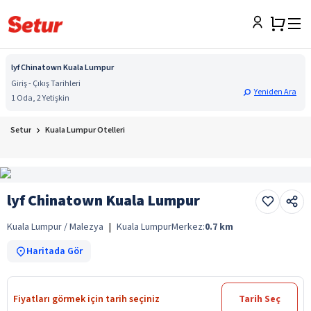
lyf Chinatown Kuala Lumpur
Giriş - Çıkış Tarihleri
Yeniden Ara
1 Oda, 2 Yetişkin
Setur
Kuala Lumpur Otelleri
lyf Chinatown Kuala Lumpur
Kuala Lumpur / Malezya
|
Kuala Lumpur
Merkez:
0.7
km
Haritada Gör
Fiyatları görmek için tarih seçiniz
Tarih Seç