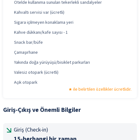
Otelde kullanıma sunulan tekerlekli sandalyeler
Kahvaltı servisi var (ücretli)
Sigara içilmeyen konaklama yeri
Kahve dükkanı/kafe sayısı - 1
Snack bar/büfe
Çamaşırhane
Yakında doğa yürüyüşü/bisiklet parkurları
Valesiz otopark (ücretli)
Açık otopark
ile belirtilen özellikler ücretlidir.
Giriş-Çıkış ve Önemli Bilgiler
Giriş (Check-in)
15-herhangi bir zaman