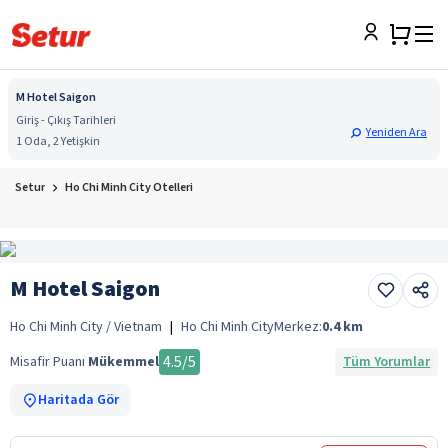
M Hotel Saigon
Giriş - Çıkış Tarihleri
Yeniden Ara
1 Oda, 2 Yetişkin
Setur
Ho Chi Minh City Otelleri
M Hotel Saigon
Ho Chi Minh City / Vietnam
|
Ho Chi Minh City
Merkez:
0.4
km
4.5
/5
Misafir Puanı
Mükemmel
Tüm Yorumlar
Haritada Gör