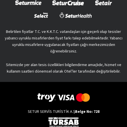
Belirtilen fiyatlar T.C. ve K.K.T.C. vatandaşları için geçerli olup tesisler
yabancı uyruklu misafirlerden fiyat farkı talep edebilmektedir. Yabancı
uyruklu misafirlere uygulanacak fiyatları çağrı merkezimizden
öğrenebilirsiniz.
Sitemizde yer alan tesis özellikleri bilgilendirme amaçlıdır, hizmet ve
kullanım saatleri dönemsel olarak Otel’ler tarafından değişitirilebilir.
SETUR SERVİS TURİSTİK A.Ş
Belge No: 728