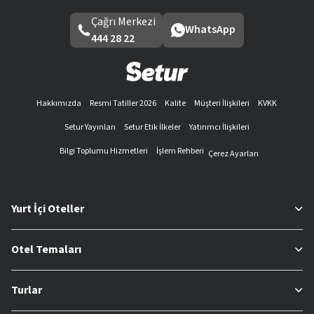
Çağrı Merkezi
WhatsApp
444 28 22
Hakkımızda
Resmi Tatiller 2026
Kalite
Müşteri İlişkileri
KVKK
Setur Yayınları
Setur Etik İlkeler
Yatırımcı İlişkileri
Bilgi Toplumu Hizmetleri
İşlem Rehberi
Çerez Ayarları
Yurt İçi Oteller
Otel Temaları
Turlar