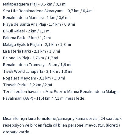
Malapesquera Plajı - 0,5 km / 0,3 mi
Sea Life Benalmadena Akvaryumu - 0,7 km / 0,4 mi
Benalmadena Marinası - 1 km / 0,6 mi
Playa de Santa Ana Plajı - 1,4 km / 0,9 mi
Bil-Bil Kalesi - 2 km / 1,2 mi
Paloma Park - 2 km / 1,2 mi
Malaga Eyaleti Plajları - 2,1 km / 1,3 mi
La Bateria Parkı - 2,1 km / 1,3 mi
Bajondillo Plajı - 2,7 km / 1,7 mi
Benalmadena Tramvayı - 3 km / 1,9 mi
Tivoli World Lunaparkı - 3,1 km / 1,9 mi
Nogalera Meydanı - 3,1 km / 1,9 mi
Timsah Parkı - 3,2 km / 2 mi
Tercih edilen havaalanı Mac Puerto Marina Benalmadena Málaga
Havalimanı (AGP) - 11,4 km / 7,1 mi mesafede
Misafirler için kuru temizleme/çamaşır yıkama servisi, 24 saat açık
resepsiyon ve birden fazla dil bilen personel mevcuttur. (ücretli)
otopark vardır.