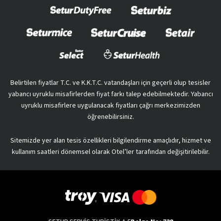
Belirtilen fiyatlar T.C. ve K.K.T.C. vatandaşları için geçerli olup tesisler
yabancı uyruklu misafirlerden fiyat farkı talep edebilmektedir. Yabancı
uyruklu misafirlere uygulanacak fiyatları çağrı merkezimizden
öğrenebilirsiniz.
Sitemizde yer alan tesis özellikleri bilgilendirme amaçlıdır, hizmet ve
kullanım saatleri dönemsel olarak Otel’ler tarafından değişitirilebilir.