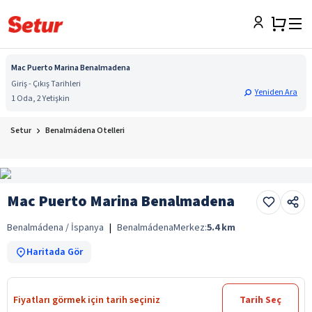
Mac Puerto Marina Benalmadena
Giriş - Çıkış Tarihleri
Yeniden Ara
1 Oda, 2 Yetişkin
Setur
Benalmádena Otelleri
Mac Puerto Marina Benalmadena
Benalmádena / İspanya
|
Benalmádena
Merkez:
5.4
km
Haritada Gör
Fiyatları görmek için tarih seçiniz
Tarih Seç