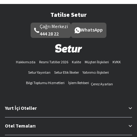
Tatilse Setur
Çağrı Merkezi
WhatsApp
444 28 22
Hakkımızda
Resmi Tatiller 2026
Kalite
Müşteri İlişkileri
KVKK
Setur Yayınları
Setur Etik İlkeler
Yatırımcı İlişkileri
Bilgi Toplumu Hizmetleri
İşlem Rehberi
Çerez Ayarları
Yurt İçi Oteller
Otel Temaları