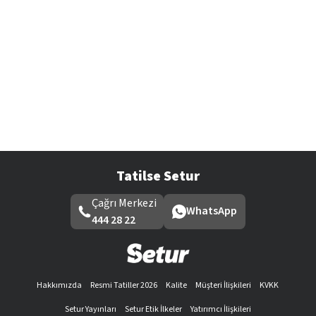
Tatilse Setur
Çağrı Merkezi
WhatsApp
444 28 22
Hakkımızda
Resmi Tatiller 2026
Kalite
Müşteri İlişkileri
KVKK
Setur Yayınları
Setur Etik İlkeler
Yatırımcı İlişkileri