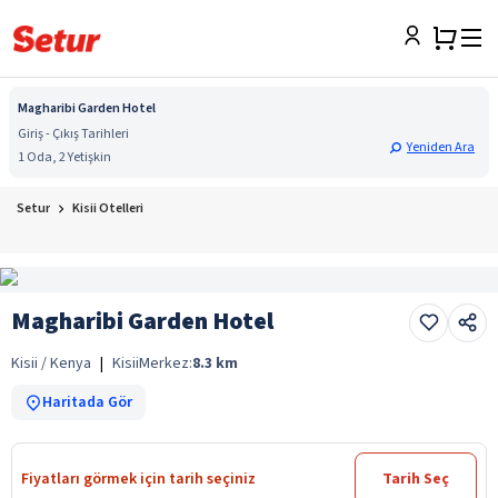
Magharibi Garden Hotel
Giriş - Çıkış Tarihleri
Yeniden Ara
1 Oda, 2 Yetişkin
Setur
Kisii Otelleri
Magharibi Garden Hotel
Kisii / Kenya
|
Kisii
Merkez:
8.3
km
Haritada Gör
Fiyatları görmek için tarih seçiniz
Tarih Seç