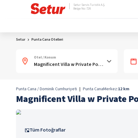
Setur Servis Turistik A.Ş.
Belge No: 728
Setur
Punta Cana Otelleri
Otel / Konum
Punta Cana / Dominik Cumhuriyeti
|
Punta Cana
Merkez:
12
km
Magnificent Villa w Private Po
Tüm Fotoğraflar