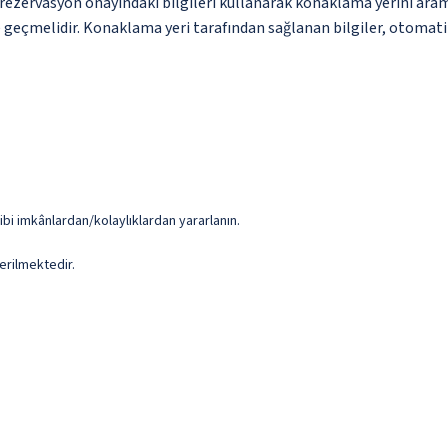
ce rezervasyon onayındaki bilgileri kullanarak konaklama yerini ara
me geçmelidir. Konaklama yeri tarafından sağlanan bilgiler, otomatik 
ibi imkânlardan/kolaylıklardan yararlanın.
erilmektedir.