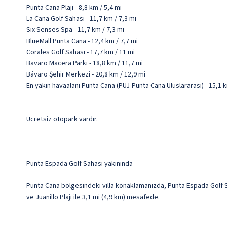
Punta Cana Plajı - 8,8 km / 5,4 mi
La Cana Golf Sahası - 11,7 km / 7,3 mi
Six Senses Spa - 11,7 km / 7,3 mi
BlueMall Punta Cana - 12,4 km / 7,7 mi
Corales Golf Sahası - 17,7 km / 11 mi
Bavaro Macera Parkı - 18,8 km / 11,7 mi
Bávaro Şehir Merkezi - 20,8 km / 12,9 mi
En yakın havaalanı Punta Cana (PUJ-Punta Cana Uluslararası) - 15,1 k
Ücretsiz otopark vardır.
Punta Espada Golf Sahası yakınında
Punta Cana bölgesindeki villa konaklamanızda, Punta Espada Golf Sa
ve Juanillo Plajı ile 3,1 mi (4,9 km) mesafede.