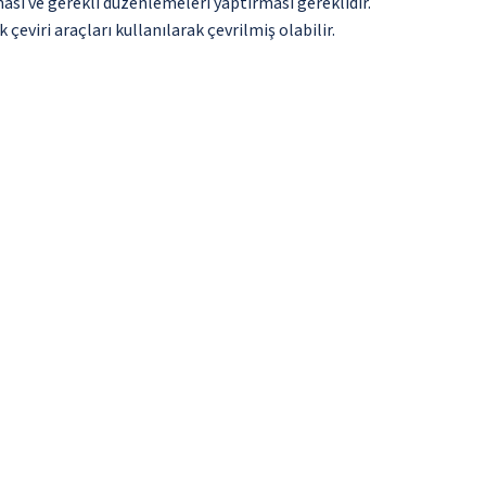
ması ve gerekli düzenlemeleri yaptırması gereklidir.
çeviri araçları kullanılarak çevrilmiş olabilir.