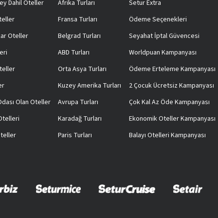
ey Dahil Oteller
Afrika Turları
Setur Extra
teller
Fransa Turları
Ödeme Seçenekleri
ar Oteller
Belgrad Turları
Seyahat İptal Güvencesi
eri
ABD Turları
Worldpuan Kampanyası
teller
Orta Asya Turları
Ödeme Erteleme Kampanyası
er
Kuzey Amerika Turları
2 Çocuk Ücretsiz Kampanyası
 Odası Olan Oteller
Avrupa Turları
Çok Kal Az Öde Kampanyası
telleri
Karadağ Turları
Ekonomik Oteller Kampanyası
teller
Paris Turları
Balayı Otelleri Kampanyası