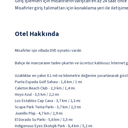
Giriş işlemleri için misafirlerin varıştan en az 24 saat ön
Misafirler giriş talimatları için konaklama yeri ile iletişi
Otel Hakkında
Misafirler için villada DVD oynatıcı vardır.
Bahçe ile manzaranın tadını çıkartın ve ücretsiz kablosuz İnternet g
Uzaklıklar en yakın 0.1 mil ve kilometre değerine yuvarlanarak göst
Punta Espada Golf Sahası - 1,6 km / 1 mi
Caleton Beach Club - 2,3 km / 1,4 mi
Hoyo Azul - 3,5 km / 2,2 mi
Los Establos Cap Cana - 3,7 km / 2,3 mi
Scape Park Tema Parkı - 3,7 km / 2,3 mi
Juanillo Plajı - 4,7 km / 2,9 mi
El Dorado Su Parkı - 5,6 km / 3,5 mi
Indigenous Eyes Ekolojik Park - 8,4 km / 5,2 mi