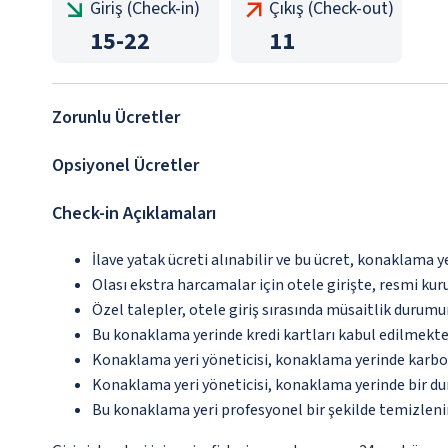
Giriş (Check-in)
Çıkış (Check-out)
15
-
22
11
Zorunlu Ücretler
Opsiyonel Ücretler
Check-in Açıklamaları
İlave yatak ücreti alınabilir ve bu ücret, konaklama y
Olası ekstra harcamalar için otele girişte, resmi kur
Özel talepler, otele giriş sırasında müsaitlik durumu
Bu konaklama yerinde kredi kartları kabul edilmekte
Konaklama yeri yöneticisi, konaklama yerinde karbon
Konaklama yeri yöneticisi, konaklama yerinde bir d
Bu konaklama yeri profesyonel bir şekilde temizleni