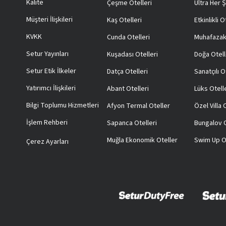
Kalite
Çeşme Otelleri
Ultra Her Ş
Müşteri İlişkileri
Kaş Otelleri
Etkinlikli O
KVKK
Cunda Otelleri
Muhafazak
Setur Yayınları
Kuşadası Otelleri
Doğa Otell
Setur Etik İlkeler
Datça Otelleri
Sanatçılı O
Yatırımcı İlişkileri
Abant Otelleri
Lüks Otell
Bilgi Toplumu Hizmetleri
Afyon Termal Oteller
Özel Villa
İşlem Rehberi
Sapanca Otelleri
Bungalov O
Muğla Ekonomik Oteller
Swim Up O
Çerez Ayarları