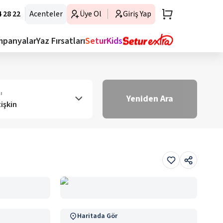
 28 22
Acenteler
Üye Ol
Giriş Yap
mpanyalar
Yaz Fırsatları
SeturKids
ı
Yeniden Ara
tişkin
Haritada Gör