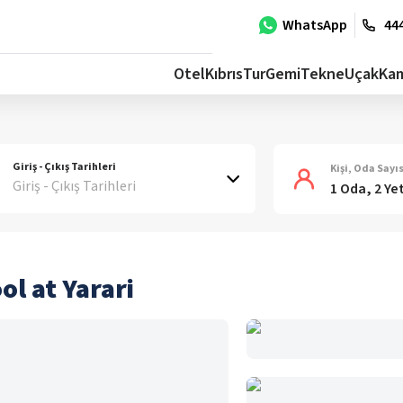
WhatsApp
444
Otel
Kıbrıs
Tur
Gemi
Tekne
Uçak
Ka
Giriş - Çıkış Tarihleri
Kişi, Oda Sayıs
Giriş - Çıkış Tarihleri
1 Oda, 2 Ye
ol at Yarari