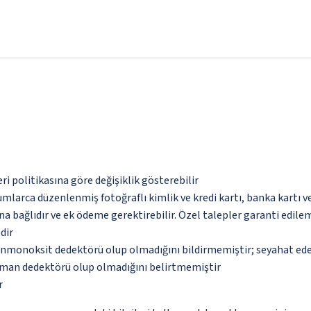
eri politikasına göre değişiklik gösterebilir
umlarca düzenlenmiş fotoğraflı kimlik ve kredi kartı, banka kartı v
na bağlıdır ve ek ödeme gerektirebilir. Özel talepler garanti edile
dir
monoksit dedektörü olup olmadığını bildirmemiştir; seyahat ederke
uman dedektörü olup olmadığını belirtmemiştir
r