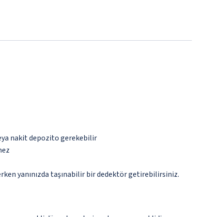
eya nakit depozito gerekebilir
mez
n yanınızda taşınabilir bir dedektör getirebilirsiniz.