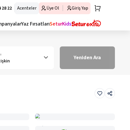
 28 22
Acenteler
Üye Ol
Giriş Yap
mpanyalar
Yaz Fırsatları
SeturKids
ı
Yeniden Ara
tişkin
Haritada Gör