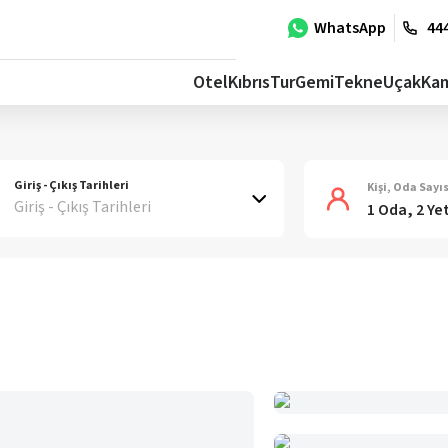
WhatsApp
444
Otel
Kıbrıs
Tur
Gemi
Tekne
Uçak
Ka
Giriş - Çıkış Tarihleri
Kişi, Oda Sayıs
Giriş - Çıkış Tarihleri
1 Oda, 2 Ye