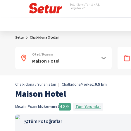
Setur Servis Turistik A.Ş.
Belge No: 728
Setur
Chalkidona Otelleri
Otel / Konum
Chalkidona / Yunanistan
|
Chalkidona
Merkez:
0.5
km
Maison Hotel
4.8
/5
Misafir Puanı
Mükemmel
Tüm Yorumlar
Tüm Fotoğraflar