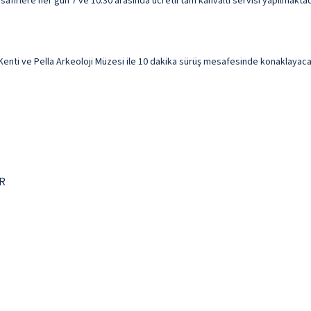
afirlere her gün 7 ve 10.30 arasında ücretli tam kahvaltı servisi yapılmaktad
nti ve Pella Arkeoloji Müzesi ile 10 dakika sürüş mesafesinde konaklayacaks
GR