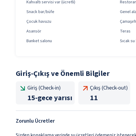
Kahvaltı servisi var (ücretli)
Restoran 
Snack bar/büfe
Genel al
Çocuk havuzu
Çamaşır
Asansör
Teras
Banket salonu
Sıcak su 
Giriş-Çıkış ve Önemli Bilgiler
Giriş (Check-in)
Çıkış (Check-out)
15
-
gece yarısı
11
Zorunlu Ücretler
Sizden konaklama yerinde şu ücretleri ödemeniz istenecektir