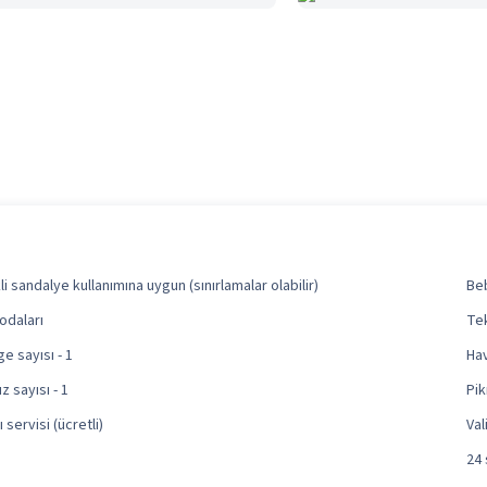
i sandalye kullanımına uygun (sınırlamalar olabilir)
Beb
odaları
Tek
e sayısı - 1
Hav
z sayısı - 1
Pik
 servisi (ücretli)
Val
24 