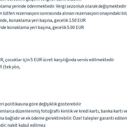
aklama yerinde ödenmektedir. Vergi sezonluk olarak değişmektedir
için lütfen rezervasyon sonrasında alınan rezervasyon onayındaki bil
inde, konaklama yeri başına, gecelik 1.50 EUR
inde konaklama yeri başına, gecelik 5.00 EUR
R, çocuklar için 5 EUR ücret karşılığında servis edilmektedir
R (tek yön,
eri politikasına göre değişiklik gösterebilir
umlarca düzenlenmiş fotoğraflı kimlik ve kredi kartı, banka kartı v
na bağlıdır ve ek ödeme gerektirebilir. Özel talepler garanti edile
dir; nakit kabul edilmez