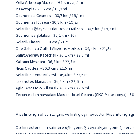
Pella Arkeoloji Müzesi - 9,1 km / 5,7 mi
Insectopia - 25,5 km / 15,9 mi
Goumenisa Çeşmesi - 30,7 km / 19,1 mi
Goumenisa Kilisesi - 30,8 km / 19,2 mi
Selanik Çağdaş Sanatlar Devlet Müzesi - 30,9 km / 19,2 mi
Goumenisa Şelalesi - 32,2 km / 20 mi
Selanik Limanı - 33,8 km / 21 mi
One Salonica Outlet Alışveriş Merkezi - 34,4 km / 21,3 mi
Saint Andrew Katedrali - 36,2 km / 22,5 mi
Katouni Meydanı - 36,2 km / 22,5 mi
Nikis Caddesi - 36,3 km / 22,5 mi
Selanik Sinema Müzesi - 36,4 km / 22,6 mi
Lazaristes Manastırı - 36,4 km / 22,6 mi
Agioi Apostoloi Kilisesi - 36,4 km / 22,6 mi
Tercih edilen havaalanı Maison Hotel Selanik (SKG-Makedonya) - 5
Misafirler için ofis, hızlı giriş ve hızlı çıkış mevcuttur. Misafirler 
Otelin restoranı misafirlere öğle yemeği veya akşam yemeği servisi