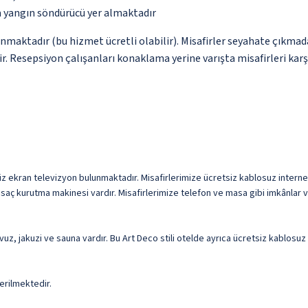
a yangın söndürücü yer almaktadır
unmaktadır (bu hizmet ücretli olabilir). Misafirler seyahate çıkmad
ir. Resepsiyon çalışanları konaklama yerine varışta misafirleri kar
düz ekran televizyon bulunmaktadır. Misafirlerimize ücretsiz kablosuz internet 
saç kurutma makinesi vardır. Misafirlerimize telefon ve masa gibi imkânlar v
havuz, jakuzi ve sauna vardır. Bu Art Deco stili otelde ayrıca ücretsiz kablos
erilmektedir.