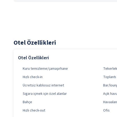
Otel Özellikleri
Otel Özellikleri
Kuru temizleme/çamaşırhane
Tekerlekl
Hızlı check-in
Toplantı 
Ücretsiz kablosuz internet
Bar/loung
Sigara içmek için özel alanlar
Açık havu
Bahçe
Havaalanı
Hızlı check-out
Ofis