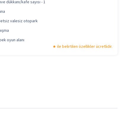
ve dükkanı/kafe sayısı - 1
una
etsiz valesiz otopark
nışma
ek oyun alanı
ile belirtilen özellikler ücretlidir.