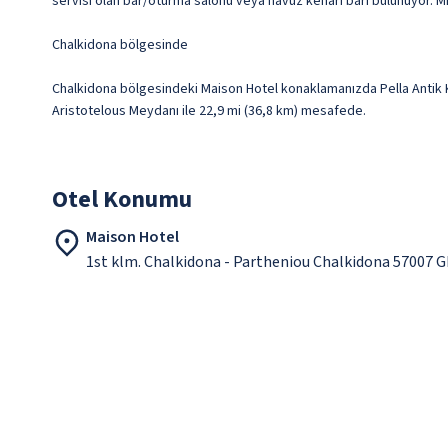
servisi olan bar/oturma salonu veya havuz kenarı barı bulunuyor. Mis
Chalkidona bölgesinde
Chalkidona bölgesindeki Maison Hotel konaklamanızda Pella Antik Ke
Aristotelous Meydanı ile 22,9 mi (36,8 km) mesafede.
Otel Konumu
Maison Hotel
1st klm. Chalkidona - Partheniou Chalkidona 57007 