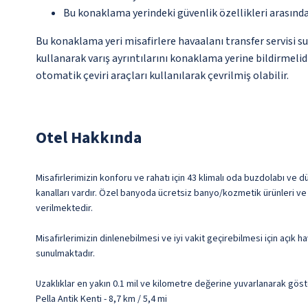
Bu konaklama yerindeki güvenlik özellikleri arasınd
Bu konaklama yeri misafirlere havaalanı transfer servisi s
kullanarak varış ayrıntılarını konaklama yerine bildirmelid
otomatik çeviri araçları kullanılarak çevrilmiş olabilir.
Otel Hakkında
Misafirlerimizin konforu ve rahatı için 43 klimalı oda buzdolabı ve 
kanalları vardır. Özel banyoda ücretsiz banyo/kozmetik ürünleri ve 
verilmektedir.
Misafirlerimizin dinlenebilmesi ve iyi vakit geçirebilmesi için açık 
sunulmaktadır.
Uzaklıklar en yakın 0.1 mil ve kilometre değerine yuvarlanarak göst
Pella Antik Kenti - 8,7 km / 5,4 mi