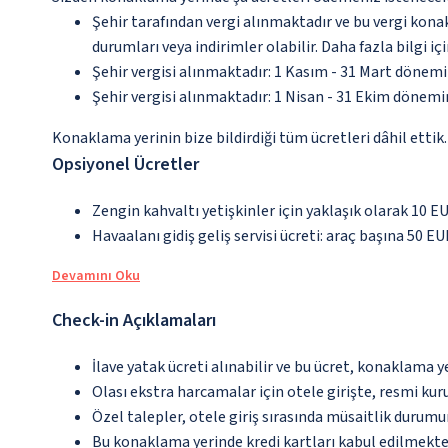
Şehir tarafından vergi alınmaktadır ve bu vergi kon
durumları veya indirimler olabilir. Daha fazla bilgi 
Şehir vergisi alınmaktadır: 1 Kasım - 31 Mart dönem
Şehir vergisi alınmaktadır: 1 Nisan - 31 Ekim dönem
Konaklama yerinin bize bildirdiği tüm ücretleri dâhil ettik.
Opsiyonel Ücretler
Zengin kahvaltı yetişkinler için yaklaşık olarak 10 EU
Havaalanı gidiş geliş servisi ücreti: araç başına 50 EU
Devamını Oku
Check-in Açıklamaları
İlave yatak ücreti alınabilir ve bu ücret, konaklama y
Olası ekstra harcamalar için otele girişte, resmi kur
Özel talepler, otele giriş sırasında müsaitlik durumu
Bu konaklama yerinde kredi kartları kabul edilmekte