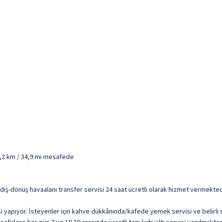
6,2 km / 34,9 mi mesafede
için gidiş-dönüş havaalanı transfer servisi 24 saat ücretli olarak hizmet vermekt
 yapıyor. İsteyenler için kahve dükkânında/kafede yemek servisi ve belirli 