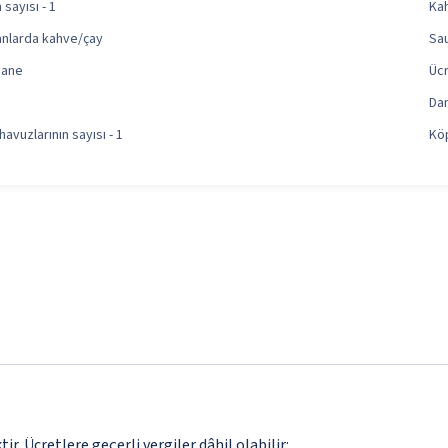
sayısı - 1
Kah
anlarda kahve/çay
Sa
hane
Ücr
Da
havuzlarının sayısı - 1
Köp
. Ücretlere geçerli vergiler dâhil olabilir: