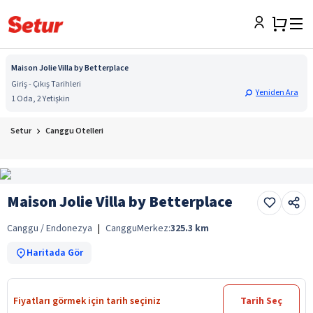
Maison Jolie Villa by Betterplace
Giriş - Çıkış Tarihleri
Yeniden Ara
1 Oda, 2 Yetişkin
Setur
Canggu Otelleri
Maison Jolie Villa by Betterplace
Canggu / Endonezya
|
Canggu
Merkez:
325.3
km
Haritada Gör
Fiyatları görmek için tarih seçiniz
Tarih Seç