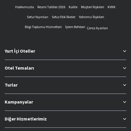
Hakkımızda
Resmi Tatiller 2026
Kalite
Müşteri İlişkileri
KVKK
Setur Yayınları
Setur Etik İlkeler
Yatırımcı İlişkileri
Bilgi Toplumu Hizmetleri
İşlem Rehberi
Çerez Ayarları
Yurt İçi Oteller
Otel Temaları
Turlar
Kampanyalar
Diğer Hizmetlerimiz