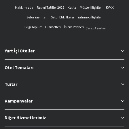
Hakkımızda
Resmi Tatiller 2026
Kalite
Müşteri İlişkileri
KVKK
Setur Yayınları
Setur Etik İlkeler
Yatırımcı İlişkileri
Bilgi Toplumu Hizmetleri
İşlem Rehberi
Çerez Ayarları
Yurt İçi Oteller
Otel Temaları
Turlar
Kampanyalar
Diğer Hizmetlerimiz