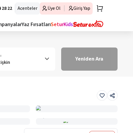
 28 22
Acenteler
Üye Ol
Giriş Yap
mpanyalar
Yaz Fırsatları
SeturKids
ı
Yeniden Ara
tişkin
Haritada Gör