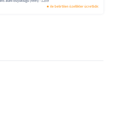
ns alanı büyüklüğü (feet) - 1259
ile belirtilen özellikler ücretlidir.