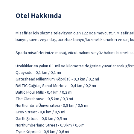
Otel Hakkında
Misafirler için plazma televizyon olan 122 oda mevcuttur. Misafirleri
banyo, küvet veya duş, ücretsiz banyo/kozmetik ürünleri ve saç kur
Spada misafirlerimize masaj, vücut bakımı ve yüz bakımı hizmeti su
Uzaklıklar en yakın 0.1 mil ve kilometre değerine yuvarlanarak göst
Quayside - 0,1 km / 0,1 mi
Gateshead Millennium Köprüsü - 0,3 km / 0,2 mi
BALTIC Çağdaş Sanat Merkezi - 0,4 km / 0,2 mi
Baltic Flour Mills - 0,4 km / 0,2 mi
The Glasshouse - 0,5 km / 0,3 mi
Northumbria Üniversitesi - 0,8 km / 0,5 mi
Grey Street - 0,8 km / 0,5 mi
Garth Şatosu - 0,8 km / 0,5 mi
Northumberland Street - 0,9 km / 0,6 mi
Tyne Köprüsü - 0,9 km / 0,6 mi