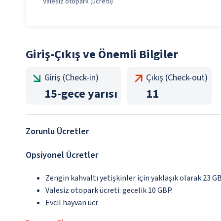
Valesiz otopark (ücretli)
Giriş-Çıkış ve Önemli Bilgiler
Giriş (Check-in)
Çıkış (Check-out)
15
-
gece yarısı
11
Zorunlu Ücretler
Opsiyonel Ücretler
Zengin kahvaltı yetişkinler için yaklaşık olarak 23 G
Valesiz otopark ücreti: gecelik 10 GBP.
Evcil hayvan ücr