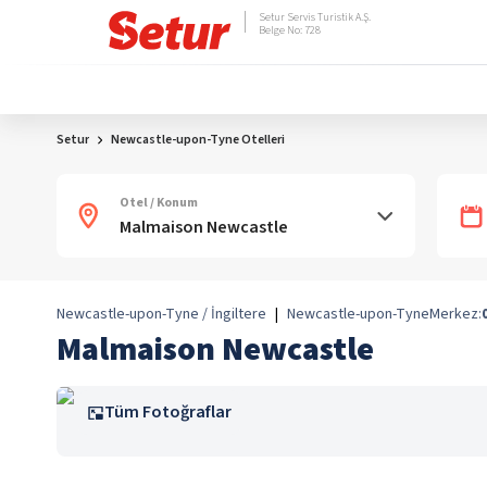
Setur Servis Turistik A.Ş.
Belge No: 728
Setur
Newcastle-upon-Tyne Otelleri
Otel / Konum
Newcastle-upon-Tyne / İngiltere
|
Newcastle-upon-Tyne
Merkez:
Malmaison Newcastle
Tüm Fotoğraflar