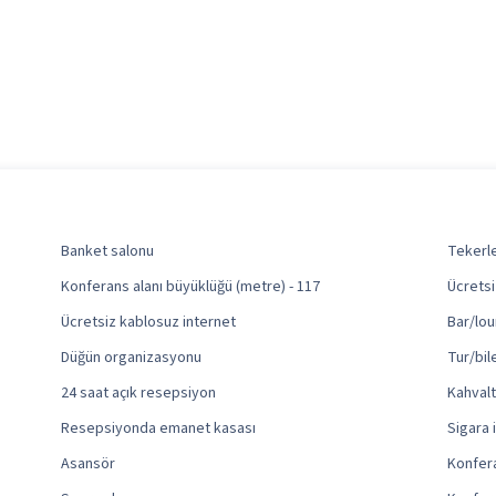
Banket salonu
Tekerle
Konferans alanı büyüklüğü (metre) - 117
Ücretsi
Ücretsiz kablosuz internet
Bar/lou
Düğün organizasyonu
Tur/bil
24 saat açık resepsiyon
Kahvaltı
Resepsiyonda emanet kasası
Sigara 
Asansör
Konfera