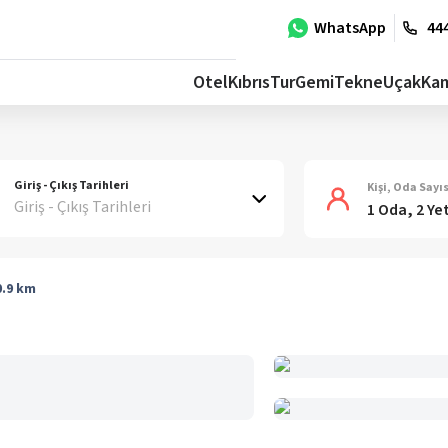
WhatsApp
444
Otel
Kıbrıs
Tur
Gemi
Tekne
Uçak
Ka
Giriş - Çıkış Tarihleri
Kişi, Oda Sayıs
Giriş - Çıkış Tarihleri
1 Oda, 2 Ye
0.9
km