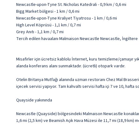
Newcastle-upon-Tyne St. Nicholas Katedrali - 0,9 km / 0,6 mi
Bigg Market bölgesi - 1 km / 0,6 mi
Newcastle-upon-Tyne Kraliyet Tiyatrosu - 1 km / 0,6 mi
High Level Köprüsü - 1,1 km / 0,7 mi
Grey Anıtı - 1,1 km / 0,7 mi
Tercih edilen havaalanı Malmaison Newcastle Newcastle, İngiltere 
Misafirler için ücretsiz kablolu İnternet, kuru temizleme/çamaşır y
alanda konferans alanı sunmaktadır. (ücretli) otopark vardır.
Otelin Britanya Mutfağı alanında uzman restoranı Chez Mal Brasser
içecek servisi yapıyor. Tam kahvaltı servisi hafta içi 7 ve 10, hafta 
Quayside yakınında
Newcastle (Quayside) bölgesindeki Malmaison Newcastle konaklama
1,6 mi (2,5 km) ve Beamish Açık Hava Müzesi ile 11,7 mi (18,9 km) 