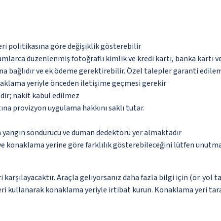
eri politikasına göre değişiklik gösterebilir
umlarca düzenlenmiş fotoğraflı kimlik ve kredi kartı, banka kartı v
na bağlıdır ve ek ödeme gerektirebilir. Özel talepler garanti edile
naklama yeriyle önceden iletişime geçmesi gerekir
dir; nakit kabul edilmez
tına provizyon uygulama hakkını saklı tutar.
da yangın söndürücü ve duman dedektörü yer almaktadır
 ve konaklama yerine göre farklılık gösterebileceğini lütfen unutm
karşılayacaktır. Araçla geliyorsanız daha fazla bilgi için (ör. yol 
eri kullanarak konaklama yeriyle irtibat kurun. Konaklama yeri tara