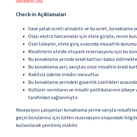
Devamını Oku
Check-in Açıklamaları
İlave yatak ücreti alınabilir ve bu ücret, konaklama y
Olası ekstra harcamalar için otele girişte, resmi kur
Özel talepler, otele giriş sırasında müsaitlik durumu
Misafirlerin otelde otopark rezervasyonu için bu ko
Bu konaklama yerinde kredi kartları kabul edilmekte
Bu konaklama yeri, varıştan önce misafirin kredi kar
Nakitsiz ödeme imkânı mevcuttur
Bu konaklama yerindeki güvenlik özellikleri arasın
Kültürel normların ve misafir politikalarının ülkeye
tarafından sağlanmıştır.
Resepsiyon çalışanları konaklama yerine varışta misafirleri 
geçin.Sorularınız için lütfen rezervasyon onayındaki bilgil
kullanılarak çevrilmiş olabilir.