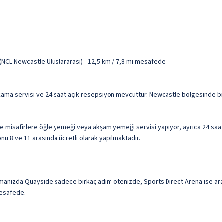
(NCL-Newcastle Uluslararası) - 12,5 km / 7,8 mi mesafede
ıkama servisi ve 24 saat açık resepsiyon mevcuttur. Newcastle bölgesinde bir
ie misafirlere öğle yemeği veya akşam yemeği servisi yapıyor, ayrıca 24 saa
sonu 8 ve 11 arasında ücretli olarak yapılmaktadır.
nızda Quayside sadece birkaç adım ötenizde, Sports Direct Arena ise araç
mesafede.