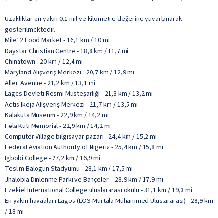
Uzaklıklar en yakın 0.1 mil ve kilometre değerine yuvarlanarak
gösterilmektedir.
Mile12 Food Market - 16,1 km / 10 mi
Daystar Christian Centre - 18,8 km / 11,7 mi
Chinatown - 20 km / 12,4 mi
Maryland Alışveriş Merkezi - 20,7 km / 12,9 mi
Allen Avenue - 21,2 km / 13,1 mi
Lagos Devleti Resmi Müsteşarlığı - 21,3 km / 13,2 mi
Actis Ikeja Alışveriş Merkezi - 21,7 km / 13,5 mi
Kalakuta Museum - 22,9 km / 14,2 mi
Fela Kuti Memorial - 22,9 km / 14,2 mi
Computer Village bilgisayar pazarı - 24,4 km / 15,2 mi
Federal Aviation Authority of Nigeria - 25,4 km / 15,8 mi
Igbobi College - 27,2 km / 16,9 mi
Teslim Balogun Stadyumu - 28,1 km / 17,5 mi
Jhalobia Dinlenme Parkı ve Bahçeleri - 28,9 km / 17,9 mi
Ezekiel International College uluslararası okulu - 31,1 km / 19,3 mi
En yakın havaalanı Lagos (LOS-Murtala Muhammed Uluslararası) - 28,9 km
/ 18 mi