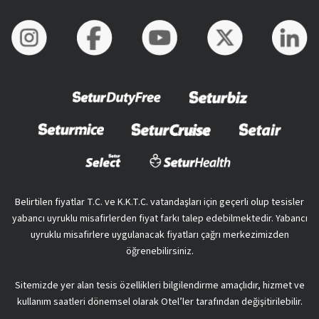
Belirtilen fiyatlar T.C. ve K.K.T.C. vatandaşları için geçerli olup tesisler
yabancı uyruklu misafirlerden fiyat farkı talep edebilmektedir. Yabancı
uyruklu misafirlere uygulanacak fiyatları çağrı merkezimizden
öğrenebilirsiniz.
Sitemizde yer alan tesis özellikleri bilgilendirme amaçlıdır, hizmet ve
kullanım saatleri dönemsel olarak Otel’ler tarafından değişitirilebilir.