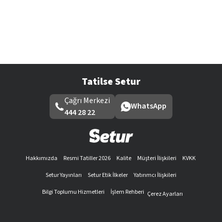
Tatilse Setur
Çağrı Merkezi
WhatsApp
444 28 22
Hakkımızda
Resmi Tatiller 2026
Kalite
Müşteri İlişkileri
KVKK
Setur Yayınları
Setur Etik İlkeler
Yatırımcı İlişkileri
Bilgi Toplumu Hizmetleri
İşlem Rehberi
Çerez Ayarları