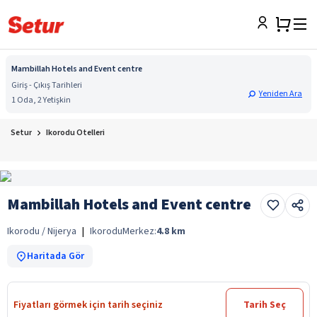
Mambillah Hotels and Event centre
Giriş - Çıkış Tarihleri
Yeniden Ara
1 Oda, 2 Yetişkin
Setur
Ikorodu Otelleri
Mambillah Hotels and Event centre
Ikorodu / Nijerya
|
Ikorodu
Merkez:
4.8
km
Haritada Gör
Fiyatları görmek için tarih seçiniz
Tarih Seç