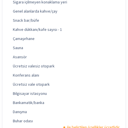
Sigara içilmeyen konaklama yeri
Genel alanlarda kahve/çay
Snack bar/büfe
Kahve dükkanı/kafe sayısı - 1
Çamaşırhane
Sauna
Asansör
Ücretsiz valesiz otopark
Konferans alanı
Ücretsiz vale otopark
Bilgisayar istasyonu
Bankamatik/banka
Danışma
Buhar odası
ile belirtilen özellikler ücretlidir.