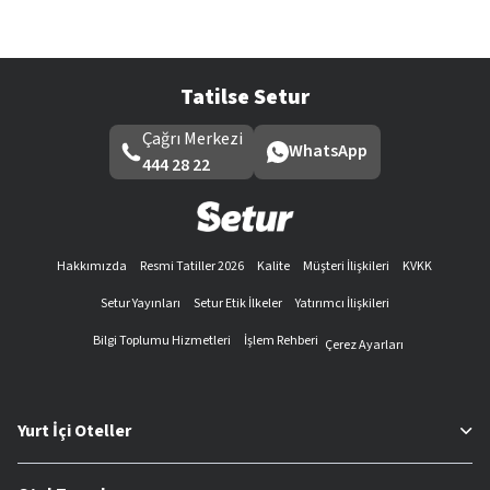
Tatilse Setur
Çağrı Merkezi
WhatsApp
444 28 22
Hakkımızda
Resmi Tatiller 2026
Kalite
Müşteri İlişkileri
KVKK
Setur Yayınları
Setur Etik İlkeler
Yatırımcı İlişkileri
Bilgi Toplumu Hizmetleri
İşlem Rehberi
Çerez Ayarları
Yurt İçi Oteller