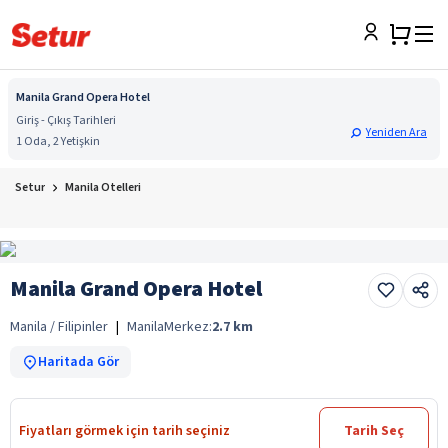
Manila Grand Opera Hotel
Giriş - Çıkış Tarihleri
Yeniden Ara
1 Oda, 2 Yetişkin
Setur
Manila Otelleri
Manila Grand Opera Hotel
Manila / Filipinler
|
Manila
Merkez:
2.7
km
Haritada Gör
Fiyatları görmek için tarih seçiniz
Tarih Seç