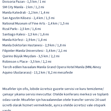
Divisoria Pazarı - 1,5 km / 1 mi
SM City Manila - 2 km / 1,2 mi
Manila Katedrali - 2,2 km / 1,4 mi
San Agustin Kilisesi - 2,4 km / 1,5 mi
National Museum of Fine Arts - 2,4 km / 1,5 mi
Rizal Parkı - 2,5 km / 1,6 mi
Santiago Kalesi - 2,5 km / 1,6 mi
Manila Körfezi - 2,9 km / 1,8 mi
Manila Doktorları Hastanesi - 2,9 km / 1,8 mi
Filipinler-Manila Üniversitesi - 3,4 km / 2,1 mi
Quirino Büyük Meydanı - 3,5 km / 2,2 mi
Robinson s Place - 3,5 km / 2,2 mi
Tercih edilen havaalanı Manila Grand Opera Hotel Manila (MNL-Ninoy
Aquino Uluslararası) - 13,2 km / 8,2 mi mesafede
Misafirler için ofis, lobide ücretsiz gazete servisi ve kuru temizleme/
çamaşır yıkama servisi mevcuttur. Otelde konferans merkezi ve toplantı
odası vardır. Misafirler için havaalanından otele transfer servisi 24 saat
ücretli olarak hizmet vermektedir, ayrıca otelde ücretsiz vale otopark
vardır.