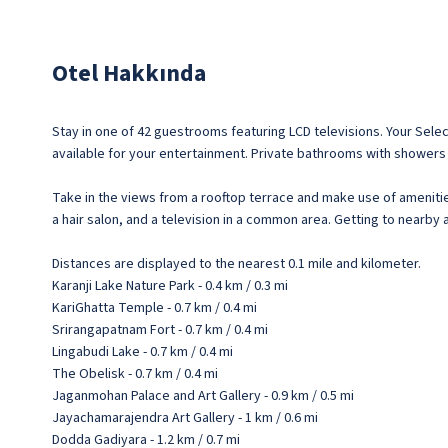
Otel Hakkında
Stay in one of 42 guestrooms featuring LCD televisions. Your Se
available for your entertainment. Private bathrooms with showers 
Take in the views from a rooftop terrace and make use of amenitie
a hair salon, and a television in a common area. Getting to nearby 
Distances are displayed to the nearest 0.1 mile and kilometer.
Karanji Lake Nature Park - 0.4 km / 0.3 mi
KariGhatta Temple - 0.7 km / 0.4 mi
Srirangapatnam Fort - 0.7 km / 0.4 mi
Lingabudi Lake - 0.7 km / 0.4 mi
The Obelisk - 0.7 km / 0.4 mi
Jaganmohan Palace and Art Gallery - 0.9 km / 0.5 mi
Jayachamarajendra Art Gallery - 1 km / 0.6 mi
Dodda Gadiyara - 1.2 km / 0.7 mi