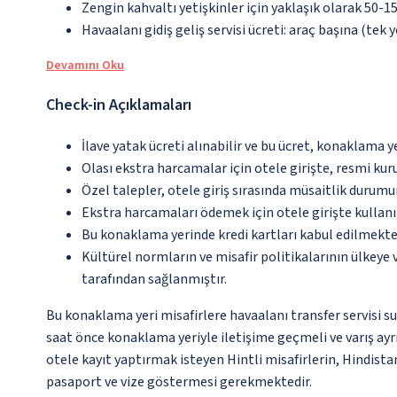
Zengin kahvaltı yetişkinler için yaklaşık olarak 50-1
Havaalanı gidiş geliş servisi ücreti: araç başına (tek 
Devamını Oku
Check-in Açıklamaları
İlave yatak ücreti alınabilir ve bu ücret, konaklama y
Olası ekstra harcamalar için otele girişte, resmi kur
Özel talepler, otele giriş sırasında müsaitlik durumu
Ekstra harcamaları ödemek için otele girişte kullanıl
Bu konaklama yerinde kredi kartları kabul edilmekte
Kültürel normların ve misafir politikalarının ülkeye
tarafından sağlanmıştır.
Bu konaklama yeri misafirlere havaalanı transfer servisi su
saat önce konaklama yeriyle iletişime geçmeli ve varış ayrı
otele kayıt yaptırmak isteyen Hintli misafirlerin, Hindista
pasaport ve vize göstermesi gerekmektedir.