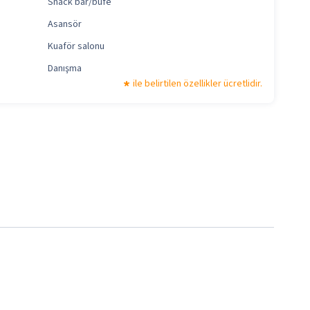
Snack bar/büfe
Asansör
Kuaför salonu
Danışma
ile belirtilen özellikler ücretlidir.