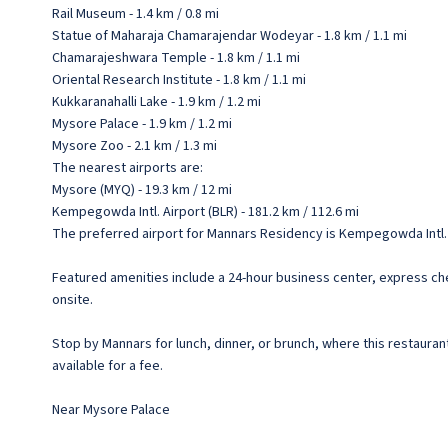
Rail Museum - 1.4 km / 0.8 mi
Statue of Maharaja Chamarajendar Wodeyar - 1.8 km / 1.1 mi
Chamarajeshwara Temple - 1.8 km / 1.1 mi
Oriental Research Institute - 1.8 km / 1.1 mi
Kukkaranahalli Lake - 1.9 km / 1.2 mi
Mysore Palace - 1.9 km / 1.2 mi
Mysore Zoo - 2.1 km / 1.3 mi
The nearest airports are:
Mysore (MYQ) - 19.3 km / 12 mi
Kempegowda Intl. Airport (BLR) - 181.2 km / 112.6 mi
The preferred airport for Mannars Residency is Kempegowda Intl. 
Featured amenities include a 24-hour business center, express check
onsite.
Stop by Mannars for lunch, dinner, or brunch, where this restaurant 
available for a fee.
Near Mysore Palace