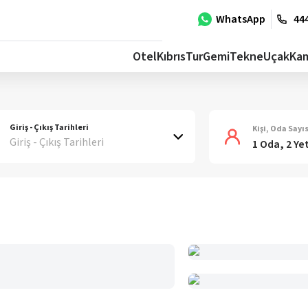
WhatsApp
444
Otel
Kıbrıs
Tur
Gemi
Tekne
Uçak
Ka
Giriş - Çıkış Tarihleri
Kişi, Oda Sayıs
Giriş - Çıkış Tarihleri
1 Oda, 2 Ye