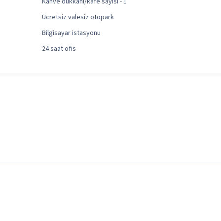
Kahve dükkanı/kafe sayısı - 1
Ücretsiz valesiz otopark
Bilgisayar istasyonu
24 saat ofis