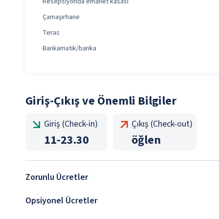
Resepsiyonda emanet kasası
Çamaşırhane
Teras
Bankamatik/banka
Giriş-Çıkış ve Önemli Bilgiler
Giriş (Check-in)
Çıkış (Check-out)
11
-
23.30
öğlen
Zorunlu Ücretler
Opsiyonel Ücretler