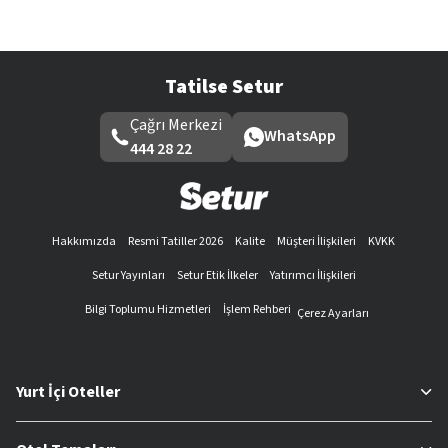
Tatilse Setur
Çağrı Merkezi
WhatsApp
444 28 22
Hakkımızda
Resmi Tatiller 2026
Kalite
Müşteri İlişkileri
KVKK
Setur Yayınları
Setur Etik İlkeler
Yatırımcı İlişkileri
Bilgi Toplumu Hizmetleri
İşlem Rehberi
Çerez Ayarları
Yurt İçi Oteller