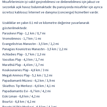
Misafirlerimizin iyi vakit geçirebilmesi ve dinlenebilmesi için jakuzi ve
sezonluk açık havuz bulunmaktadır. Bu pansiyonda misafirler için ayrıca
ücretsiz kablosuz İnternet ve danışma (concierge) hizmetleri vardır.
Uzaklıklar en yakın 0.1 mil ve kilometre değerine yuvarlanarak
gösterilmektedir.
Paraskevi Plajı - 1,1 km / 0,7 mi
Vromolimnos - 1,7 km / 1 mi
Evangelistrias Manastırı - 3,5 km / 2,2 mi
Panagias Kounistras Manastırı - 3,5 km / 2,2 mi
Achladies Plajı - 3,7 km / 2,3 mi
Vassilias Plajı - 4,3 km / 2,7 mi
Marathiá Plajı - 4,4 km / 2,7 mi
Koukounaries Plajı - 4,8 km / 3 mi
Megali Ammos Plajı - 5,1 km / 3,2 mi
Papadiamanti Müzesi - 6,2 km / 3,9 mi
Skiathos Tıp Merkezi - 6,6 km / 4,1 mi
Papadiamantis Evi - 6,7 km / 4,2 mi
Eski Liman - 6,8 km / 4,2 mi
Bourtzi - 6,8 km / 4,2 mi
Bourtsi Kültür Merkezi - 6,8 km / 4,2 mi