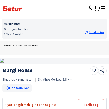
Margi House
Giriş - Çıkış Tarihleri
Yeniden Ara
1 Oda, 2 Yetişkin
Setur
Skiathos Otelleri
Margi House
Skiathos / Yunanistan
|
Skiathos
Merkez:
2.8
km
Haritada Gör
Fiyatları görmek için tarih seçiniz
Tarih Seç