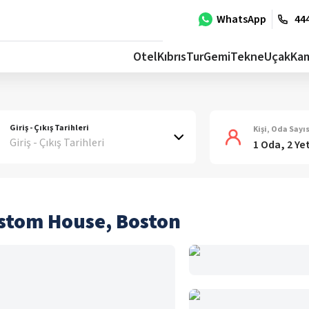
WhatsApp
444
Otel
Kıbrıs
Tur
Gemi
Tekne
Uçak
Ka
Giriş - Çıkış Tarihleri
Kişi, Oda Sayıs
Giriş - Çıkış Tarihleri
1 Oda, 2 Ye
ustom House, Boston