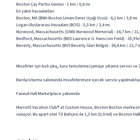
Boston Çay Partisi Gemisi - 1 km / 0,6 mi
En yakın havaalanları:
Boston, MA (BNH-Boston Limanı Deniz Uçağı Üssü) - 6,1 km / 3,8 mi
Logan Uluslararası Havaalanı (BOS) - 5,5 km / 3,4 mi
Norwood, Massachusetts (OWD-Norwood Memorial) - 34,7 km / 21,
Bedford, Massachusetts (BED-Laurence G. Hanscom Field) - 35,9 km
Beverly, Massachusetts (BVY-Beverly İdari Bölge) - 36,6 km / 22,7 
Misafirler için hızlı çıkış, kuru temizleme/çamaşır yıkama servisi v
Barda/oturma salonunda misafirlerimize içecek servisi yapılmaktadır.
Faneuil Hall Marketplace yakınında
Marriott Vacation Club® at Custom House, Boston Boston merkezin
sunuyor. Bu apart otel TD Bahçesi ile 1,5 km (0,9 mil) ve Boston Hal