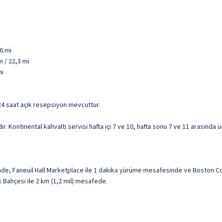
6 mi
 / 22,3 mi
mi
e 24 saat açık resepsiyon mevcuttur.
 Kontinental kahvaltı servisi hafta içi 7 ve 10, hafta sonu 7 ve 11 arasında üc
de, Faneuil Hall Marketplace ile 1 dakika yürüme mesafesinde ve Boston 
k Bahçesi ile 2 km (1,2 mil) mesafede.