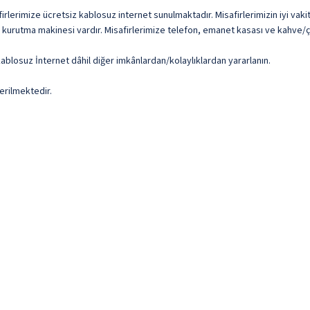
erimize ücretsiz kablosuz internet sunulmaktadır. Misafirlerimizin iyi vakit g
urutma makinesi vardır. Misafirlerimize telefon, emanet kasası ve kahve/çay
kablosuz İnternet dâhil diğer imkânlardan/kolaylıklardan yararlanın.
erilmektedir.