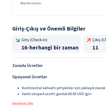
Bilardo masası
Giriş-Çıkış ve Önemli Bilgiler
Giriş (Check-in)
Çıkış (
16
-
herhangi bir zaman
11
Zorunlu Ücretler
Opsiyonel Ücretler
Kontinental kahvaltı yetişkinler için yaklaşık olarak
Valeli otopark ücreti: günlük 60.00 USD (giri
Devamını Oku