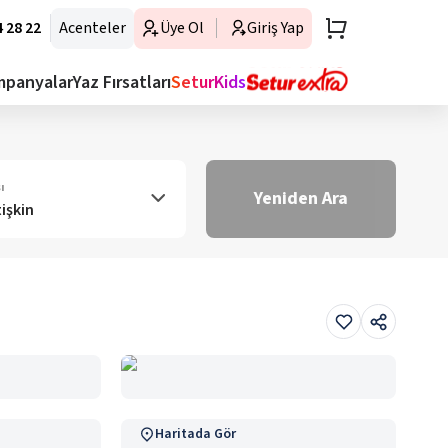
 28 22
Acenteler
Üye Ol
Giriş Yap
mpanyalar
Yaz Fırsatları
SeturKids
ı
Yeniden Ara
tişkin
Haritada Gör