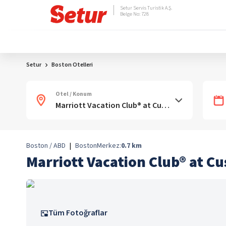
Setur Servis Turistik A.Ş.
Belge No: 728
Setur
Boston Otelleri
Otel / Konum
Boston / ABD
|
Boston
Merkez:
0.7
km
Marriott Vacation Club® at C
Tüm Fotoğraflar