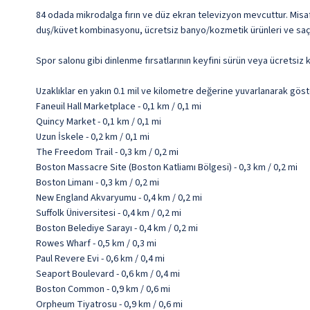
84 odada mikrodalga fırın ve düz ekran televizyon mevcuttur. Misafirl
duş/küvet kombinasyonu, ücretsiz banyo/kozmetik ürünleri ve saç k
Spor salonu gibi dinlenme fırsatlarının keyfini sürün veya ücretsiz 
Uzaklıklar en yakın 0.1 mil ve kilometre değerine yuvarlanarak göst
Faneuil Hall Marketplace - 0,1 km / 0,1 mi
Quincy Market - 0,1 km / 0,1 mi
Uzun İskele - 0,2 km / 0,1 mi
The Freedom Trail - 0,3 km / 0,2 mi
Boston Massacre Site (Boston Katliamı Bölgesi) - 0,3 km / 0,2 mi
Boston Limanı - 0,3 km / 0,2 mi
New England Akvaryumu - 0,4 km / 0,2 mi
Suffolk Üniversitesi - 0,4 km / 0,2 mi
Boston Belediye Sarayı - 0,4 km / 0,2 mi
Rowes Wharf - 0,5 km / 0,3 mi
Paul Revere Evi - 0,6 km / 0,4 mi
Seaport Boulevard - 0,6 km / 0,4 mi
Boston Common - 0,9 km / 0,6 mi
Orpheum Tiyatrosu - 0,9 km / 0,6 mi