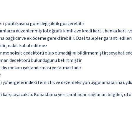
eri politikasına göre değişiklik gösterebilir
umlarca düzenlenmiş fotoğraflı kimlik ve kredi kartı, banka kartı v
na bağlıdır ve ek ödeme gerektirebilir. Özel talepler garanti edile
dir; nakit kabul edilmez
monoksit dedektörü olup olmadığını bildirmemiştir; seyahat ederke
uman dedektörü bulunduğunu belirtmiştir
a dış mekan ışıklandırması yer almaktadır
r
 yönergelerindeki temizlik ve dezenfeksiyon uygulamalarına uydu
 karşılayacaktır. Konaklama yeri tarafından sağlanan bilgiler, otoma