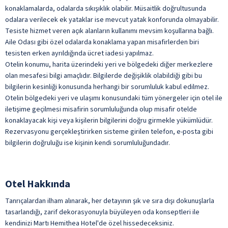
Toplantı Salonu
konaklamalarda, odalarda sıkışıklık olabilir. Müsaitlik doğrultusunda
odalara verilecek ek yataklar ise mevcut yatak konforunda olmayabilir.
Uyandırma Servisi
Tesiste hizmet veren açık alanların kullanımı mevsim koşullarına bağlı.
ile belirtilen özellikler ücretlidir.
Aile Odası gibi özel odalarda konaklama yapan misafirlerden biri
tesisten erken ayrıldığında ücret iadesi yapılmaz.
Otelin konumu, harita üzerindeki yeri ve bölgedeki diğer merkezlere
olan mesafesi bilgi amaçlıdır. Bilgilerde değişiklik olabildiği gibi bu
bilgilerin kesinliği konusunda herhangi bir sorumluluk kabul edilmez.
Otelin bölgedeki yeri ve ulaşımı konusundaki tüm yönergeler için otel ile
iletişime geçilmesi misafirin sorumluluğunda olup misafir otelde
konaklayacak kişi veya kişilerin bilgilerini doğru girmekle yükümlüdür.
Rezervasyonu gerçekleştirirken sisteme girilen telefon, e-posta gibi
bilgilerin doğruluğu ise kişinin kendi sorumluluğundadır.
Otel Hakkında
Tanrıçalardan ilham alınarak, her detayının şık ve sıra dışı dokunuşlarla
tasarlandığı, zarif dekorasyonuyla büyüleyen oda konseptleri ile
kendinizi Martı Hemithea Hotel'de özel hissedeceksiniz.