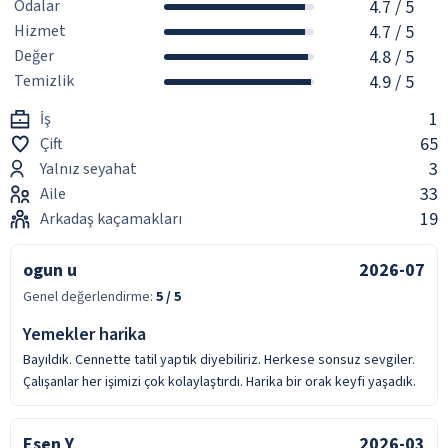
Odalar
4.7
/ 5
Hizmet
4.7
/ 5
Değer
4.8
/ 5
Temizlik
4.9
/ 5
1
İş
65
Çift
3
Yalnız seyahat
33
Aile
19
Arkadaş kaçamakları
ogun u
2026-07
Genel değerlendirme:
5
/ 5
Yemekler harika
Bayıldık. Cennette tatil yaptık diyebiliriz. Herkese sonsuz sevgiler.
Çalışanlar her işimizi çok kolaylaştırdı. Harika bir orak keyfi yaşadık.
Esen Y
2026-03