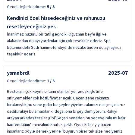
Genel değerlendirme:
5
/ 5
Kendinizi özel hissedeceğiniz ve ruhunuzu
resetleyeceğiniz yer.
İnanılmaz huzurlu bir tatil geçirdik. Oğuzhan bey'e ilgi ve
alakasindan dolayı yardımları için çok teşekkür ederiz. Spa
bölümündeki Sudi hanımefendiye de nezaketinden dolayı ayrıca
teşekkür ederiz
ysmnbrdl
2025-07
Genel değerlendirme:
1
/ 5
Restoranı çok keyifli ortamı olan bir yer ancak işletme
sıfır,yemekler çok kötü,fiyatlar uçuk. Geçen sene rakımızı
bırakmıştık,bu sene gidip bir şeyler yiyelim rakımızı da içmiş oluruz
dedik,rakıyı bulamadılar ki doğal ona bi şey demiyorum. Rakıyı
arayan arkadaş tersler gibi"Geçen seneden bu seneye rakı mı kalır
hanfendüüüü" minvalinde nutuk çekti. Oysa ki biz yiyip içen
insanlarız böyle demek yerine "buyurun birer tek size hediyemiz