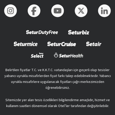
Belirtilen fiyatlar T.C. ve K.K.T.C. vatandaşları için geçerli olup tesisler
yabancı uyruklu misafirlerden fiyat farkı talep edebilmektedir. Yabancı
uyruklu misafirlere uygulanacak fiyatları çağrı merkezimizden
öğrenebilirsiniz.
Sitemizde yer alan tesis özellikleri bilgilendirme amaçlıdır, hizmet ve
kullanım saatleri dönemsel olarak Otel’ler tarafından değişitirilebilir.