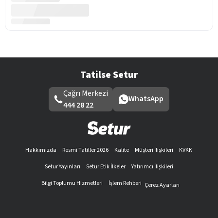
Tatilse Setur
Çağrı Merkezi
WhatsApp
444 28 22
Hakkımızda
Resmi Tatiller 2026
Kalite
Müşteri İlişkileri
KVKK
Setur Yayınları
Setur Etik İlkeler
Yatırımcı İlişkileri
Bilgi Toplumu Hizmetleri
İşlem Rehberi
Çerez Ayarları