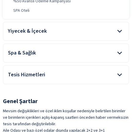
%50 Avanslı Ödeme Kampanyası
SPA Oteli
Yiyecek & İçecek
Oda kahvaltı konaklamalarda, kahvaltı konsepte dahildir. Tesiste
alınan diğer yiyecek ve içecekler ücretlidir.
Spa & Sağlık
Açık Restoran
Kahvaltı Salonu
Aroma Terapi Masajları
Tesis Hizmetleri
Kapalı Restoran
Buhar Odası
Lobi Bar
Cilt Bakımı
Çamaşırhane
Oda Servisi
Güzellik Merkezi
Günlük Temizlik Hizmeti
Genel Şartlar
Pastane
Masaj
Havalimanı Transferi
ile belirtilen özellikler ücretlidir.
Mevsim değişiklikleri ve özel iklim koşullar nedeniyle belirtilen birimler
Sauna
Kuru Temizleme
ve birimlerin içerikleri açılış-kapanış saatleri önceden haber vermeksizin
Türk Hamamı
tesis tarafından değiştirilebilir.
Resepsiyon Hizmeti
ile belirtilen özellikler ücretlidir.
Aile Odası ve bazı özel odalar dışında yapılacak 2+2 ve 3+1