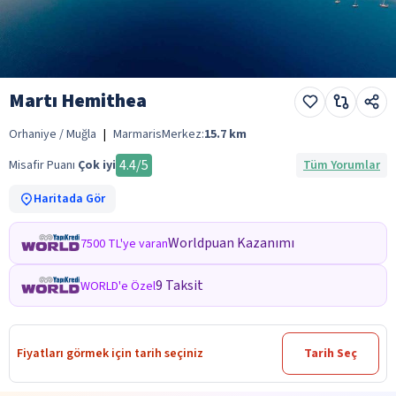
Martı Hemithea
Orhaniye / Muğla
|
Marmaris
Merkez:
15.7
km
4.4
/5
Misafir Puanı
Çok iyi
Tüm Yorumlar
Haritada Gör
Worldpuan Kazanımı
7500 TL'ye varan
9 Taksit
WORLD'e Özel
Fiyatları görmek için tarih seçiniz
Tarih Seç