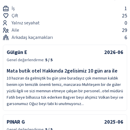
1
İş
25
Çift
0
Yalnız seyahat
29
Aile
6
Arkadaş kaçamakları
Gülgün E
2026-06
Genel değerlendirme:
5
/ 5
Mata butik otel Hakkında 2gelisimiz 10 gün ara ile
10 haziran da gelmiştik bu gün yine buradayız çok memnun kaldık
benim için temizlik önemli temiz, manzarası Muhteşem bir de güler
yüzlü ilgili ve sizi memnun etmeye çalışan bir personel...otel müdürü
Fatih beye bilhassa tsk ederken Bagver beyi ahçimiz Volkan beyi ve
garsonumuz Oğuz beyi tabi ki unutmuyoruz...
PINAR G
2025-06
Genel değerlendirme:
5
/ 5