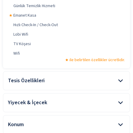
Günlük Temizlik Hizmeti
Emanet Kasa
Hızlı Check-In / Check-Out
Lobi Wifi
TV Köşesi
Wifi
ile belirtilen özellikler ücretlidir.
Tesis Özellikleri
Bahçe
Yiyecek & İçecek
Aile Dostu
Alkolsüz Hizmet
Oda kahvaltı konaklamalarda, kahvaltı konsepte dahildir. Tesiste
alınan diğer yiyecek ve içecekler ücretlidir.
Çocuk Dostu
Konum
Lobi
Kahvaltı Salonu