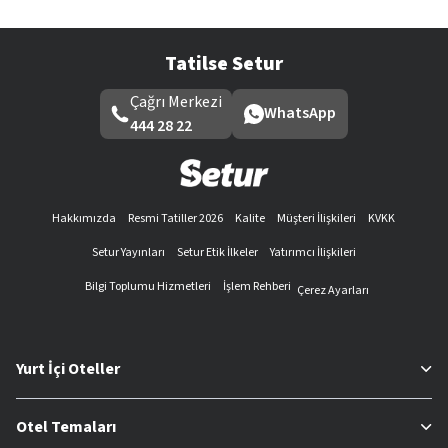
Tatilse Setur
Çağrı Merkezi
WhatsApp
444 28 22
Hakkımızda
Resmi Tatiller 2026
Kalite
Müşteri İlişkileri
KVKK
Setur Yayınları
Setur Etik İlkeler
Yatırımcı İlişkileri
Bilgi Toplumu Hizmetleri
İşlem Rehberi
Çerez Ayarları
Yurt İçi Oteller
Otel Temaları