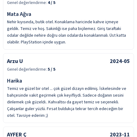
Genel değerlendirme:
4
/ 5
Mata Ağva
Nehir kıyısında, butik otel. Konaklama haricinde kahve içmeye
geldik. Temiz ve hoş. Sakinliği ise paha biçilemez. Giriş taraftaki
odalar değilde nehire doğru olan odalarda konaklanmalı. Üst katta
olabilir. PlayStation içinde uygun.
Arzu U
2024-05
Genel değerlendirme:
5
/ 5
Harika
Temiz ve güzel bir otel ... çok güzel dizayn edilmiş. İskelesinde ve
bahçesinde vakit geçirmek çok keyifliydi. Sadece doğanın sesini
dinlemek çok güzeldi.. Kahvaltısı da gayet temiz ve seçenekli.
Çalışanlar guler yüzlü. Fırsat buldukça tekrar tercih edeceğim bir
otel. Tavsiye ederim ;)
AYFER Ç
2023-11