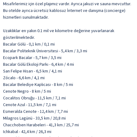
Misafirlerimiz için özel plajımız vardır. Ayrıca jakuzi ve sauna mevcuttur.
Bu otelde ayrıca ücretsiz kablosuz İnternet ve danışma (concierge)
hizmetleri sunulmaktadır.
Uzaklıklar en yakın 0.1 mil ve kilometre değerine yuvarlanarak
gösterilmektedir.
Bacalar Gölü - 0,1 km / 0,1 mi
Bacalar Politeknik Üniversitesi - 5,4 km / 3,3 mi
Ecopark Bacalar - 5,7 km / 3,5 mi
Bacalar Gölü Ekoloji Parkı - 6,4 km / 4 mi
San Felipe Hisarı - 6,5 km / 4,1 mi
Zócalo - 6,6 km / 4,1 mi
Bacalar Belediye Kaplıcası - 8 km / 5 mi
Cenote Negro - 8 km / 5 mi
Cocalitos Obruğu - 11,5 km / 7,1 mi
Cenote Azul - 11,5 km / 7,1 mi
Esmeralda Cenote - 12,4 km / 7,7 mi
Milagros Lagünü - 33,5 km / 20,8 mi
Chacchoben Harabeleri - 41,3 km / 25,7 mi
Ichkabal - 42,4 km / 26,3 mi