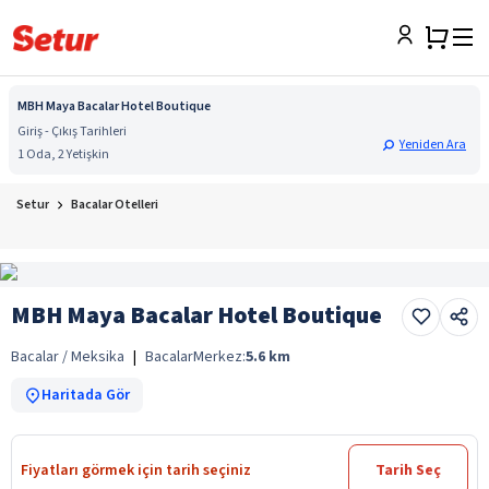
MBH Maya Bacalar Hotel Boutique
Giriş - Çıkış Tarihleri
Yeniden Ara
1 Oda, 2 Yetişkin
Setur
Bacalar Otelleri
MBH Maya Bacalar Hotel Boutique
Bacalar / Meksika
|
Bacalar
Merkez:
5.6
km
Haritada Gör
Fiyatları görmek için tarih seçiniz
Tarih Seç