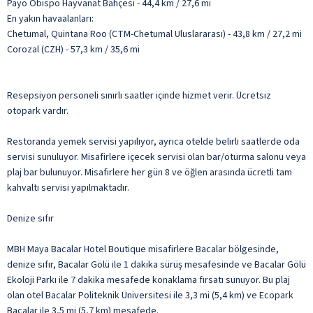
Payo Obispo Hayvanat Bahçesi - 44,4 km / 27,6 mi
En yakın havaalanları:
Chetumal, Quintana Roo (CTM-Chetumal Uluslararası) - 43,8 km / 27,2 mi
Corozal (CZH) - 57,3 km / 35,6 mi
Resepsiyon personeli sınırlı saatler içinde hizmet verir. Ücretsiz
otopark vardır.
Restoranda yemek servisi yapılıyor, ayrıca otelde belirli saatlerde oda
servisi sunuluyor. Misafirlere içecek servisi olan bar/oturma salonu veya
plaj bar bulunuyor. Misafirlere her gün 8 ve öğlen arasında ücretli tam
kahvaltı servisi yapılmaktadır.
Denize sıfır
MBH Maya Bacalar Hotel Boutique misafirlere Bacalar bölgesinde,
denize sıfır, Bacalar Gölü ile 1 dakika sürüş mesafesinde ve Bacalar Gölü
Ekoloji Parkı ile 7 dakika mesafede konaklama fırsatı sunuyor. Bu plaj
olan otel Bacalar Politeknik Üniversitesi ile 3,3 mi (5,4 km) ve Ecopark
Bacalar ile 3,5 mi (5,7 km) mesafede.