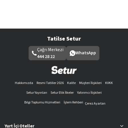
Tatilse Setur
Çağrı Merkezi
WhatsApp
444 28 22
Hakkımızda
Resmi Tatiller 2026
Kalite
Müşteri İlişkileri
KVKK
Setur Yayınları
Setur Etik İlkeler
Yatırımcı İlişkileri
Bilgi Toplumu Hizmetleri
İşlem Rehberi
Çerez Ayarları
Yurt İçi Oteller