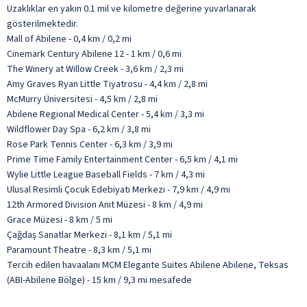
Uzaklıklar en yakın 0.1 mil ve kilometre değerine yuvarlanarak
gösterilmektedir.
Mall of Abilene - 0,4 km / 0,2 mi
Cinemark Century Abilene 12 - 1 km / 0,6 mi
The Winery at Willow Creek - 3,6 km / 2,3 mi
Amy Graves Ryan Little Tiyatrosu - 4,4 km / 2,8 mi
McMurry Üniversitesi - 4,5 km / 2,8 mi
Abilene Regional Medical Center - 5,4 km / 3,3 mi
Wildflower Day Spa - 6,2 km / 3,8 mi
Rose Park Tennis Center - 6,3 km / 3,9 mi
Prime Time Family Entertainment Center - 6,5 km / 4,1 mi
Wylie Little League Baseball Fields - 7 km / 4,3 mi
Ulusal Resimli Çocuk Edebiyatı Merkezi - 7,9 km / 4,9 mi
12th Armored Division Anıt Müzesi - 8 km / 4,9 mi
Grace Müzesi - 8 km / 5 mi
Çağdaş Sanatlar Merkezi - 8,1 km / 5,1 mi
Paramount Theatre - 8,3 km / 5,1 mi
Tercih edilen havaalanı MCM Elegante Suites Abilene Abilene, Teksas
(ABI-Abilene Bölge) - 15 km / 9,3 mi mesafede