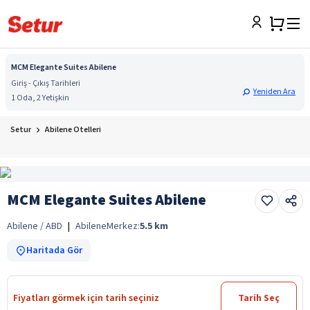
MCM Elegante Suites Abilene
Giriş - Çıkış Tarihleri
Yeniden Ara
1 Oda, 2 Yetişkin
Setur
Abilene Otelleri
MCM Elegante Suites Abilene
Abilene / ABD
|
Abilene
Merkez:
5.5
km
Haritada Gör
Fiyatları görmek için tarih seçiniz
Tarih Seç