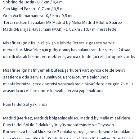
Sobrino de Botin - 0,7 km / 0,4 mi
San Miguel Pazarı - 0,7 km / 0,5 mi
Gran Via Kumarhanesi - 0,8 km / 0,5 mi
Tercih edilen havaalanı ME Madrid by Melia Madrid Adolfo Suárez
Madrid-Barajas Havalimanı (MAD) - 17,2 km / 10,7 mi mesafede
Misafirler için ofis, hızlı çıkış ve lobide ücretsiz gazete servisi
mevcuttur. Misafirler için gidiş-dönüş havaalanı transfer servisi 24 saat
ücretli olarak hizmet vermektedir, ayrıca otelde (ücretli) otopark vardır.
Misafirler için hafif yemek büfesi/şarküteri var; ayrıca otelde belirli
saatlerde oda servisi sunuluyor. Barda/oturma salonunda
misafirlerimize içecek servisi yapılmaktadır. Misafirlere her gün 7 ve 11
arasında ücretli açık büfe kahvaltı servisi yapılmaktadır.
Puerta del Sol yakınında
Madrid (Merkez, Madrid) bölgesindeki ME Madrid by Melia misafirlere
Puerta del Sol ile 3 dakika yürüyüş mesafesinde ve Thyssen-
Bornemisza Ulusal Müzesi ile 7 dakika yürüyüş mesafesinde konaklama
olanağı sunuyor. Bu otel Prado Müzesi ile 1,2 km (0,8 mil) ve Gran Via ile