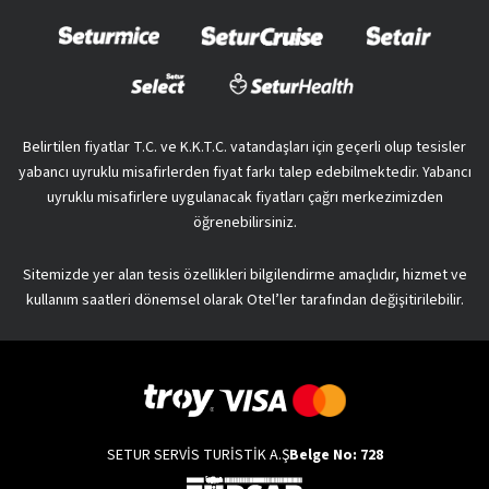
Belirtilen fiyatlar T.C. ve K.K.T.C. vatandaşları için geçerli olup tesisler
yabancı uyruklu misafirlerden fiyat farkı talep edebilmektedir. Yabancı
uyruklu misafirlere uygulanacak fiyatları çağrı merkezimizden
öğrenebilirsiniz.
Sitemizde yer alan tesis özellikleri bilgilendirme amaçlıdır, hizmet ve
kullanım saatleri dönemsel olarak Otel’ler tarafından değişitirilebilir.
SETUR SERVİS TURİSTİK A.Ş
Belge No: 728