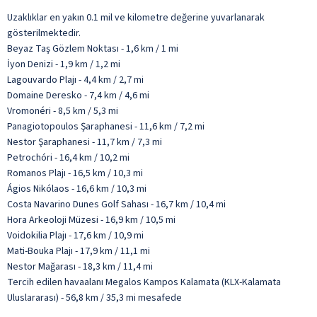
Uzaklıklar en yakın 0.1 mil ve kilometre değerine yuvarlanarak
gösterilmektedir.
Beyaz Taş Gözlem Noktası - 1,6 km / 1 mi
İyon Denizi - 1,9 km / 1,2 mi
Lagouvardo Plajı - 4,4 km / 2,7 mi
Domaine Deresko - 7,4 km / 4,6 mi
Vromonéri - 8,5 km / 5,3 mi
Panagiotopoulos Şaraphanesi - 11,6 km / 7,2 mi
Nestor Şaraphanesi - 11,7 km / 7,3 mi
Petrochóri - 16,4 km / 10,2 mi
Romanos Plajı - 16,5 km / 10,3 mi
Ágios Nikólaos - 16,6 km / 10,3 mi
Costa Navarino Dunes Golf Sahası - 16,7 km / 10,4 mi
Hora Arkeoloji Müzesi - 16,9 km / 10,5 mi
Voidokilia Plajı - 17,6 km / 10,9 mi
Mati-Bouka Plajı - 17,9 km / 11,1 mi
Nestor Mağarası - 18,3 km / 11,4 mi
Tercih edilen havaalanı Megalos Kampos Kalamata (KLX-Kalamata
Uluslararası) - 56,8 km / 35,3 mi mesafede