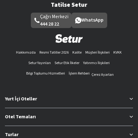
Tatilse Setur
Çağrı Merkezi
WhatsApp
444 28 22
Hakkımızda
Resmi Tatiller 2026
Kalite
Müşteri İlişkileri
KVKK
Setur Yayınları
Setur Etik İlkeler
Yatırımcı İlişkileri
Bilgi Toplumu Hizmetleri
İşlem Rehberi
Çerez Ayarları
Yurt İçi Oteller
Otel Temaları
Turlar