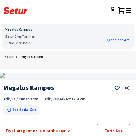
Megalos Kampos
Giriş - Çıkış Tarihleri
Yeniden Ara
1 Oda, 2 Yetişkin
Setur
Trifylia Otelleri
Megalos Kampos
Trifylia / Yunanistan
|
Trifylia
Merkez:
17.9
km
Haritada Gör
Fiyatları görmek için tarih seçiniz
Tarih Seç