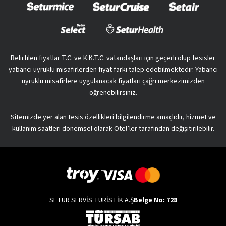
Belirtilen fiyatlar T.C. ve K.K.T.C. vatandaşları için geçerli olup tesisler
yabancı uyruklu misafirlerden fiyat farkı talep edebilmektedir. Yabancı
uyruklu misafirlere uygulanacak fiyatları çağrı merkezimizden
öğrenebilirsiniz.
Sitemizde yer alan tesis özellikleri bilgilendirme amaçlıdır, hizmet ve
kullanım saatleri dönemsel olarak Otel’ler tarafından değişitirilebilir.
SETUR SERVİS TURİSTİK A.Ş
Belge No: 728