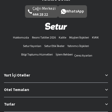
Çağrı Merkezi
WhatsApp
444 28 22
Hakkımızda
Resmi Tatiller 2026
Kalite
Müşteri İlişkileri
KVKK
Setur Yayınları
Setur Etik İlkeler
Yatırımcı İlişkileri
Bilgi Toplumu Hizmetleri
İşlem Rehberi
Çerez Ayarları
Yurt İçi Oteller
Otel Temaları
Turlar