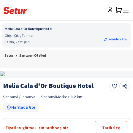
Melia Cala d'Or Boutique Hotel
Giriş - Çıkış Tarihleri
Yeniden Ara
1 Oda, 2 Yetişkin
Setur
Santanyi Otelleri
Melia Cala d'Or Boutique Hotel
Santanyi / İspanya
|
Santanyi
Merkez:
9.2
km
Haritada Gör
Fiyatları görmek için tarih seçiniz
Tarih Seç