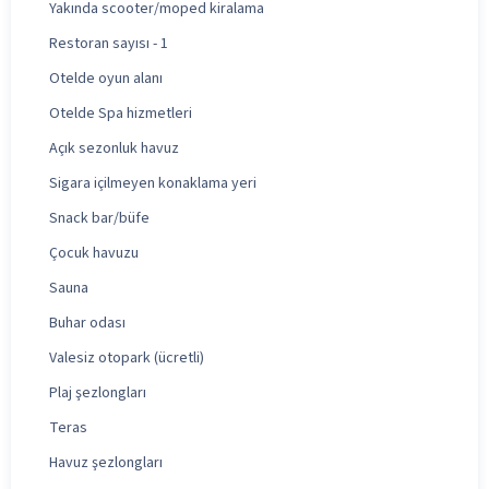
Yakında scooter/moped kiralama
Restoran sayısı - 1
Otelde oyun alanı
Otelde Spa hizmetleri
Açık sezonluk havuz
Sigara içilmeyen konaklama yeri
Snack bar/büfe
Çocuk havuzu
Sauna
Buhar odası
Valesiz otopark (ücretli)
Plaj şezlongları
Teras
Havuz şezlongları