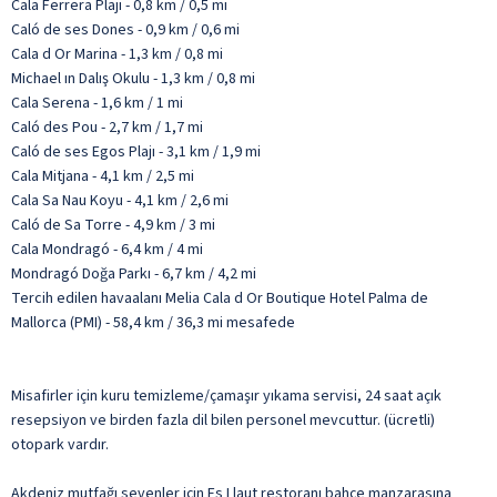
Cala Ferrera Plajı - 0,8 km / 0,5 mi
Caló de ses Dones - 0,9 km / 0,6 mi
Cala d Or Marina - 1,3 km / 0,8 mi
Michael ın Dalış Okulu - 1,3 km / 0,8 mi
Cala Serena - 1,6 km / 1 mi
Caló des Pou - 2,7 km / 1,7 mi
Caló de ses Egos Plajı - 3,1 km / 1,9 mi
Cala Mitjana - 4,1 km / 2,5 mi
Cala Sa Nau Koyu - 4,1 km / 2,6 mi
Caló de Sa Torre - 4,9 km / 3 mi
Cala Mondragó - 6,4 km / 4 mi
Mondragó Doğa Parkı - 6,7 km / 4,2 mi
Tercih edilen havaalanı Melia Cala d Or Boutique Hotel Palma de
Mallorca (PMI) - 58,4 km / 36,3 mi mesafede
Misafirler için kuru temizleme/çamaşır yıkama servisi, 24 saat açık
resepsiyon ve birden fazla dil bilen personel mevcuttur. (ücretli)
otopark vardır.
Akdeniz mutfağı sevenler için Es Llaut restoranı bahçe manzarasına