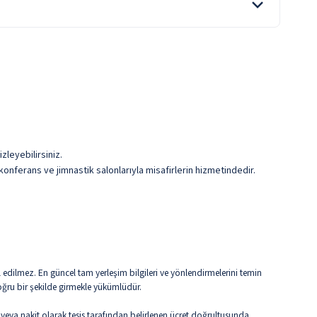
Sıkılmış Meyve Suları
ile belirtilen özellikler ücretlidir.
zleyebilirsiniz.
onferans ve jimnastik salonlarıyla misafirlerin hizmetindedir.
edilmez. En güncel tam yerleşim bilgileri ve yönlendirmelerini temin
oğru bir şekilde girmekle yükümlüdür.
 veya nakit olarak tesis tarafından belirlenen ücret doğrultusunda