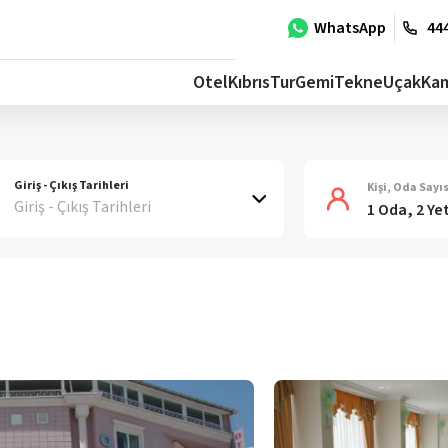
WhatsApp
444
Otel
Kıbrıs
Tur
Gemi
Tekne
Uçak
Ka
Giriş - Çıkış Tarihleri
Kişi, Oda Sayıs
Giriş - Çıkış Tarihleri
1 Oda, 2 Ye