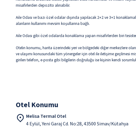
misafirlerden depozito alınabilir.
Aile Odası ve bazı özel odalar dışında yapılacak 2+2 ve 3+1 konaklamalar
alanların kullanımı mevsim koşullarına bağlı.
Aile Odası gibi özel odalarda konaklama yapan misafirlerden biri tesiste
Otelin konumu, harita üzerindeki yeri ve bölgedeki diğer merkezlere olan m
ve ulaşımı konusundaki tüm yönergeler için otel ile iletişime geçilmesi m
girilen telefon, e-posta gibi bilgilerin doğruluğu ise kişinin kendi soruml
Otel Konumu
Melisa Termal Otel
4 Eylül, Yeni Garaj Cd. No:28, 43500 Simav/Kütahya