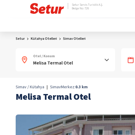
Setur Servis Turistik A.Ş.
Belge No: 728
Setur
Kütahya Otelleri
Simav Otelleri
Otel / Konum
Simav / Kütahya
|
Simav
Merkez:
0.3
km
Melisa Termal Otel