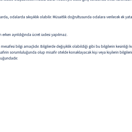
da, odalarda sıkışıklık olabilir. Müsaitlik doğrultusunda odalara verilecek ek yat
n erken ayrıldığında ücret iadesi yapılmaz.
esafesi bilgi amaçlıdır. Bilgilerde değişiklik olabildiği gibi bu bilgilerin kesinli
isafirin sorumluluğunda olup misafir otelde konaklayacak kişi veya kişilerin bilgil
uluğundadır.