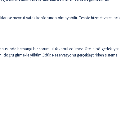
aklar ise mevcut yatak konforunda olmayabilir. Tesiste hizmet veren açık
ği konusunda herhangi bir sorumluluk kabul edilmez. Otelin bölgedeki yeri
erini doğru girmekle yükümlüdür. Rezervasyonu gerçekleştirirken sisteme