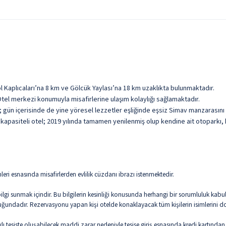
ahvaltısı dışında, tesiste alınan tüm yiyecek ve içecekler ücretlidir.
Şişeli İçecekler
Taze 
l Kaplıcaları’na 8 km ve Gölcük Yaylası’na 18 km uzaklıkta bulunmaktadır.
tel merkezi konumuyla misafirlerine ulaşım kolaylığı sağlamaktadır.
; gün içerisinde de yine yöresel lezzetler eşliğinde eşsiz Simav manzarasını i
kapasiteli otel; 2019 yılında tamamen yenilenmiş olup kendine ait otoparkı, k
mleri esnasında misafirlerden evlilik cüzdanı ibrazı istenmektedir.
i sunmak içindir. Bu bilgilerin kesinliği konusunda herhangi bir sorumluluk kabul 
uğundadır. Rezervasyonu yapan kişi otelde konaklayacak tüm kişilerin isimlerini d
ı tesiste oluşabilecek maddi zarar nedeniyle tesise giriş esnasında kredi kartından