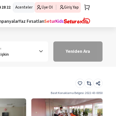
 28 22
Acenteler
Üye Ol
Giriş Yap
mpanyalar
Yaz Fırsatları
SeturKids
ı
Yeniden Ara
tişkin
Basit Konaklama Belgesi
:
2022-43-0050