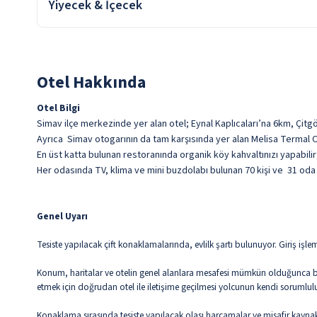
Yiyecek & İçecek
Yiyecek İçecek Konsept
: Oda Kahvaltı konaklamalarda; sabah k
Kapalı Restoran
Türk Kahvesi
Otel Hakkında
Otel Bilgi
Simav ilçe merkezinde yer alan otel; Eynal Kaplıcaları’na 6km, Çitgö
Ayrıca Simav otogarının da tam karşısında yer alan Melisa Termal O
En üst katta bulunan restoranında organik köy kahvaltınızı yapabilir
Her odasında TV, klima ve mini buzdolabı bulunan 70 kişi ve 31 oda 
Genel Uyarı
Tesiste yapılacak çift konaklamalarında, evlilk şartı bulunuyor. Giriş işle
Konum, haritalar ve otelin genel alanlara mesafesi mümkün olduğunca bilg
etmek için doğrudan otel ile iletişime geçilmesi yolcunun kendi sorumlul
Konaklama sırasında tesiste yapılacak olası harcamalar ve misafir kaynakl