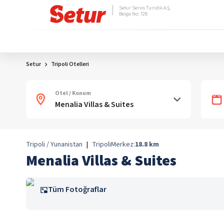
Setur Servis Turistik A.Ş.
Belge No: 728
Setur
Tripoli Otelleri
Otel / Konum
Tripoli / Yunanistan
|
Tripoli
Merkez:
18.8
km
Menalia Villas & Suites
Tüm Fotoğraflar