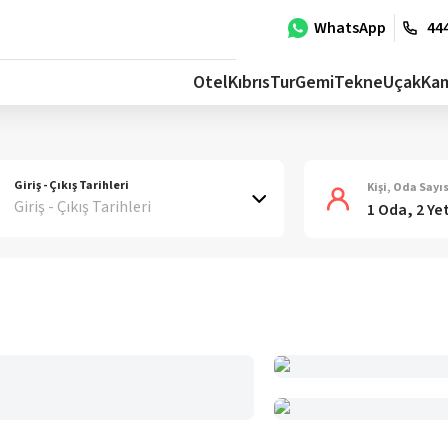
WhatsApp
444
Otel
Kıbrıs
Tur
Gemi
Tekne
Uçak
Ka
Giriş - Çıkış Tarihleri
Kişi, Oda Sayıs
Giriş - Çıkış Tarihleri
1 Oda, 2 Ye