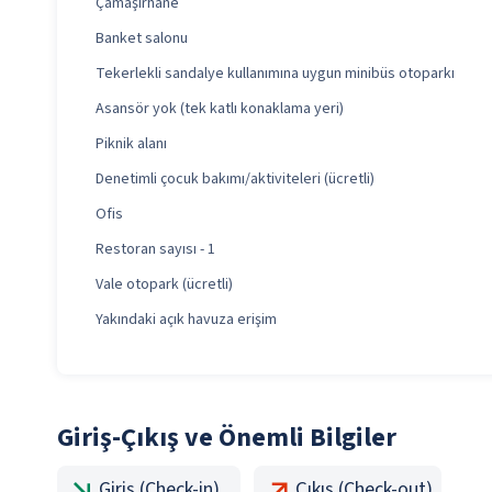
Çamaşırhane
Banket salonu
Tekerlekli sandalye kullanımına uygun minibüs otoparkı
Asansör yok (tek katlı konaklama yeri)
Piknik alanı
Denetimli çocuk bakımı/aktiviteleri (ücretli)
Ofis
Restoran sayısı - 1
Vale otopark (ücretli)
Yakındaki açık havuza erişim
Giriş-Çıkış ve Önemli Bilgiler
Giriş (Check-in)
Çıkış (Check-out)