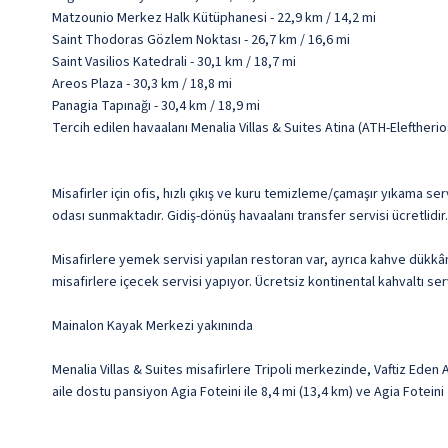
Matzounio Merkez Halk Kütüphanesi - 22,9 km / 14,2 mi
Saint Thodoras Gözlem Noktası - 26,7 km / 16,6 mi
Saint Vasilios Katedrali - 30,1 km / 18,7 mi
Areos Plaza - 30,3 km / 18,8 mi
Panagia Tapınağı - 30,4 km / 18,9 mi
Tercih edilen havaalanı Menalia Villas & Suites Atina (ATH-Elefther
Misafirler için ofis, hızlı çıkış ve kuru temizleme/çamaşır yıkama se
odası sunmaktadır. Gidiş-dönüş havaalanı transfer servisi ücretlidir.
Misafirlere yemek servisi yapılan restoran var, ayrıca kahve dükkâ
misafirlere içecek servisi yapıyor. Ücretsiz kontinental kahvaltı serv
Mainalon Kayak Merkezi yakınında
Menalia Villas & Suites misafirlere Tripoli merkezinde, Vaftiz Ede
aile dostu pansiyon Agia Foteini ile 8,4 mi (13,4 km) ve Agia Foteini