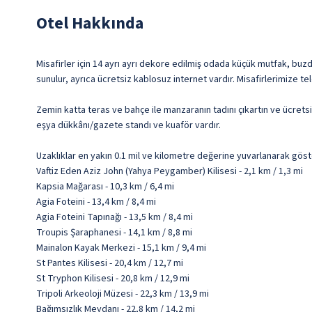
Otel Hakkında
Misafirler için 14 ayrı ayrı dekore edilmiş odada küçük mutfak, buz
sunulur, ayrıca ücretsiz kablosuz internet vardır. Misafirlerimize t
Zemin katta teras ve bahçe ile manzaranın tadını çıkartın ve ücretsi
eşya dükkânı/gazete standı ve kuaför vardır.
Uzaklıklar en yakın 0.1 mil ve kilometre değerine yuvarlanarak göst
Vaftiz Eden Aziz John (Yahya Peygamber) Kilisesi - 2,1 km / 1,3 mi
Kapsia Mağarası - 10,3 km / 6,4 mi
Agia Foteini - 13,4 km / 8,4 mi
Agia Foteini Tapınağı - 13,5 km / 8,4 mi
Troupis Şaraphanesi - 14,1 km / 8,8 mi
Mainalon Kayak Merkezi - 15,1 km / 9,4 mi
St Pantes Kilisesi - 20,4 km / 12,7 mi
St Tryphon Kilisesi - 20,8 km / 12,9 mi
Tripoli Arkeoloji Müzesi - 22,3 km / 13,9 mi
Bağımsızlık Meydanı - 22,8 km / 14,2 mi