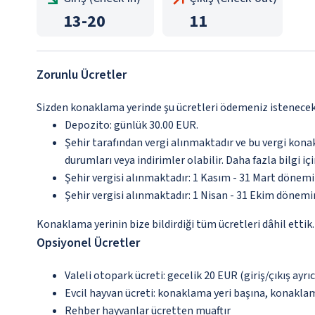
13
-
20
11
Zorunlu Ücretler
Sizden konaklama yerinde şu ücretleri ödemeniz istenecektir
Depozito: günlük 30.00 EUR.
Şehir tarafından vergi alınmaktadır ve bu vergi kon
durumları veya indirimler olabilir. Daha fazla bilgi 
Şehir vergisi alınmaktadır: 1 Kasım - 31 Mart dönem
Şehir vergisi alınmaktadır: 1 Nisan - 31 Ekim dönem
Konaklama yerinin bize bildirdiği tüm ücretleri dâhil ettik.
Opsiyonel Ücretler
Valeli otopark ücreti: gecelik 20 EUR (giriş/çıkış ayrıca
Evcil hayvan ücreti: konaklama yeri başına, konakla
Rehber hayvanlar ücretten muaftır