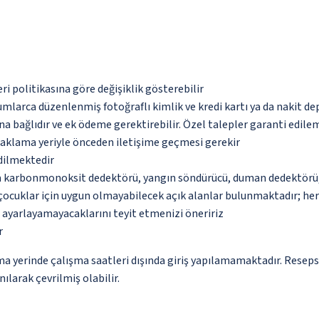
eri politikasına göre değişiklik gösterebilir
umlarca düzenlenmiş fotoğraflı kimlik ve kredi kartı ya da nakit de
na bağlıdır ve ek ödeme gerektirebilir. Özel talepler garanti edile
naklama yeriyle önceden iletişime geçmesi gerekir
edilmektedir
da karbonmonoksit dedektörü, yangın söndürücü, duman dedektörü, g
çocuklar için uygun olmayabilecek açık alanlar bulunmaktadır; he
p ayarlayamayacaklarını teyit etmenizi öneririz
r
ama yerinde çalışma saatleri dışında giriş yapılamamaktadır. Resep
ılarak çevrilmiş olabilir.