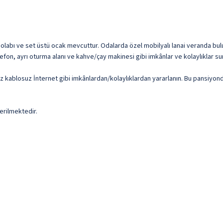
dolabı ve set üstü ocak mevcuttur. Odalarda özel mobilyalı lanai veranda bulu
elefon, ayrı oturma alanı ve kahve/çay makinesi gibi imkânlar ve kolaylıklar s
z kablosuz İnternet gibi imkânlardan/kolaylıklardan yararlanın. Bu pansiyonda
erilmektedir.