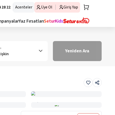
 28 22
Acenteler
Üye Ol
Giriş Yap
mpanyalar
Yaz Fırsatları
SeturKids
ı
Yeniden Ara
tişkin
Haritada Gör