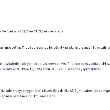
ios Venizelos) - 192,7 km / 119,8 mi mesafede
rvisi mevcuttur. Tripoli bölgesinde bir etkinlik mi planlıyorsunuz? Bu misafir
nında/kafede hafif yemek servisi mevcut. Misafirler için pansiyonda belirli 
isi hafta içi 08.30 ve 11, hafta sonu 08.30 ve 11 arasında yapılmaktadır.
n Aziz John (Yahya Peygamber) Kilisesi ile 3 dakika sürüş mesafesinde ve Kap
 Tapınağı ile 8,4 mi (13,5 km) mesafede.