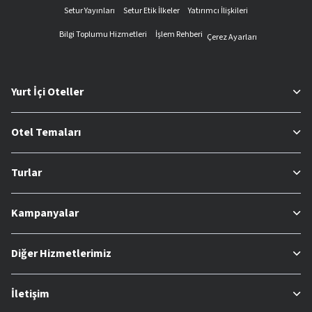
Setur Yayınları
Setur Etik İlkeler
Yatırımcı İlişkileri
Bilgi Toplumu Hizmetleri
İşlem Rehberi
Çerez Ayarları
Yurt İçi Oteller
Otel Temaları
Turlar
Kampanyalar
Diğer Hizmetlerimiz
İletişim