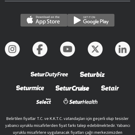
Belirtilen fiyatlar T.C. ve K.K.T.C. vatandaşları için geçerli olup tesisler
yabancı uyruklu misafirlerden fiyat farkı talep edebilmektedir. Yabancı
uyruklu misafirlere uygulanacak fiyatları çağrı merkezimizden