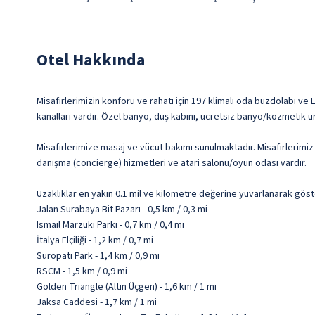
Otel Hakkında
Misafirlerimizin konforu ve rahatı için 197 klimalı oda buzdolabı ve 
kanalları vardır. Özel banyo, duş kabini, ücretsiz banyo/kozmetik ü
Misafirlerimize masaj ve vücut bakımı sunulmaktadır. Misafirlerimiz
danışma (concierge) hizmetleri ve atari salonu/oyun odası vardır.
Uzaklıklar en yakın 0.1 mil ve kilometre değerine yuvarlanarak göst
Jalan Surabaya Bit Pazarı - 0,5 km / 0,3 mi
Ismail Marzuki Parkı - 0,7 km / 0,4 mi
İtalya Elçiliği - 1,2 km / 0,7 mi
Suropati Park - 1,4 km / 0,9 mi
RSCM - 1,5 km / 0,9 mi
Golden Triangle (Altın Üçgen) - 1,6 km / 1 mi
Jaksa Caddesi - 1,7 km / 1 mi