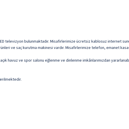
LED televizyon bulunmaktadır. Misafirlerimize ücretsiz kablosuz internet sunul
rünleri ve saç kurutma makinesi vardır. Misafirlerimize telefon, emanet kasas
 açık havuz ve spor salonu eğlenme ve dinlenme imkânlarımızdan yararlanabili
erilmektedir.