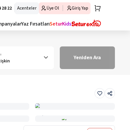
 28 22
Acenteler
Üye Ol
Giriş Yap
mpanyalar
Yaz Fırsatları
SeturKids
ı
Yeniden Ara
tişkin
Haritada Gör