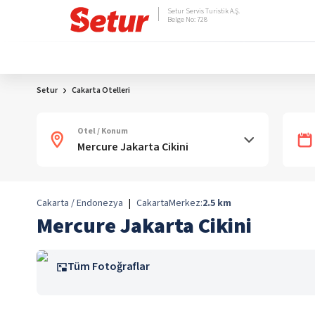
Setur Servis Turistik A.Ş.
Belge No: 728
Setur
Cakarta Otelleri
Otel / Konum
Cakarta / Endonezya
|
Cakarta
Merkez:
2.5
km
Mercure Jakarta Cikini
Tüm Fotoğraflar