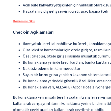
Açık büfe kahvaltı yetişkinler için yaklaşık olarak 16
Havaalanı gidiş geliş servisi ücreti: araç başına (tek
Devamını Oku
Check-in Açıklamaları
İlave yatak ücreti alınabilir ve bu ücret, konaklama y
Olası ekstra harcamalar için otele girişte, resmi kur
Özel talepler, otele giriş sırasında müsaitlik durumu
Bu konaklama yerinde kredi kartları, banka kartları 
Nakitsiz ödeme imkânı mevcuttur
Suyun bir kısmı gri su yeniden kazanım sistemi aracı
Bu konaklama yerindeki güvenlik özellikleri arasın
Bu konaklama yeri, ALLSAFE (Accor Hotels) yönergel
Bu konaklama yeri misafirlere havaalanı transfer servisi s
kullanarak varış ayrıntılarını konaklama yerine bildirmelid
otomatik çeviri araçları kullanılarak çevrilmiş olabilir.