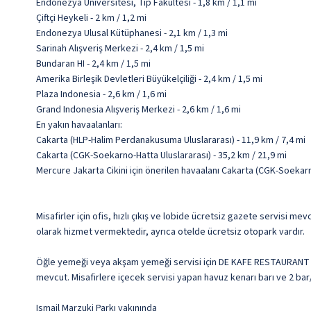
Endonezya Üniversitesi, Tıp Fakültesi - 1,8 km / 1,1 mi
Çiftçi Heykeli - 2 km / 1,2 mi
Endonezya Ulusal Kütüphanesi - 2,1 km / 1,3 mi
Sarinah Alışveriş Merkezi - 2,4 km / 1,5 mi
Bundaran HI - 2,4 km / 1,5 mi
Amerika Birleşik Devletleri Büyükelçiliği - 2,4 km / 1,5 mi
Plaza Indonesia - 2,6 km / 1,6 mi
Grand Indonesia Alışveriş Merkezi - 2,6 km / 1,6 mi
En yakın havaalanları:
Cakarta (HLP-Halim Perdanakusuma Uluslararası) - 11,9 km / 7,4 mi
Cakarta (CGK-Soekarno-Hatta Uluslararası) - 35,2 km / 21,9 mi
Mercure Jakarta Cikini için önerilen havaalanı Cakarta (CGK-Soekarn
Misafirler için ofis, hızlı çıkış ve lobide ücretsiz gazete servisi mev
olarak hizmet vermektedir, ayrıca otelde ücretsiz otopark vardır.
Öğle yemeği veya akşam yemeği servisi için DE KAFE RESTAURANT re
mevcut. Misafirlere içecek servisi yapan havuz kenarı barı ve 2 bar/
Ismail Marzuki Parkı yakınında