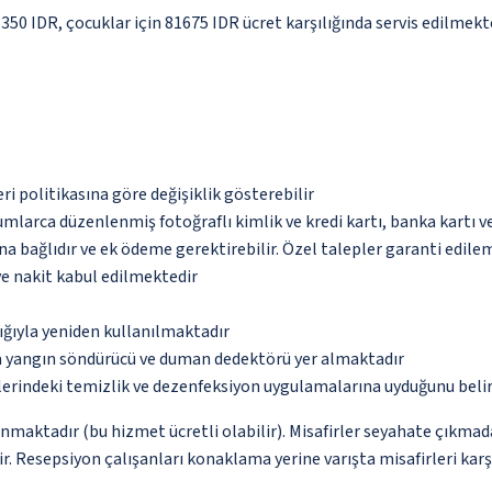
3350 IDR, çocuklar için 81675 IDR ücret karşılığında servis edilmekt
eri politikasına göre değişiklik gösterebilir
umlarca düzenlenmiş fotoğraflı kimlik ve kredi kartı, banka kartı v
na bağlıdır ve ek ödeme gerektirebilir. Özel talepler garanti edile
ve nakit kabul edilmektedir
lığıyla yeniden kullanılmaktadır
da yangın söndürücü ve duman dedektörü yer almaktadır
erindeki temizlik ve dezenfeksiyon uygulamalarına uyduğunu beli
unmaktadır (bu hizmet ücretli olabilir). Misafirler seyahate çıkmad
ir. Resepsiyon çalışanları konaklama yerine varışta misafirleri kar