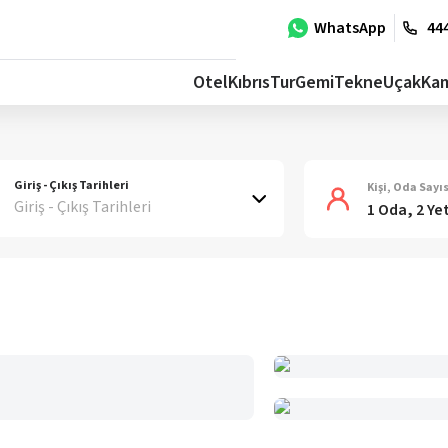
WhatsApp
444
Otel
Kıbrıs
Tur
Gemi
Tekne
Uçak
Ka
Giriş - Çıkış Tarihleri
Kişi, Oda Sayıs
Giriş - Çıkış Tarihleri
1 Oda, 2 Ye