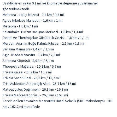
Uzaklıklar en yakın 0.1 mil ve kilometre değerine yuvarlanarak
gösterilmektedir.
Meteora Jeoloji Müzesi - 0,4 km / 0,3 mi
Agios Nikolaos Manastırı - 1,6 km / 1 mi
Meteora - 1,6 km / 1 mi
Kalambaka Turizm Danışma Merkezi - 1,8 km / 1,1 mi
Delphi ve Thermopilae Günübirlik Gezisi - 1,8 km / 1,1 mi
Meryem Ana nın Göğe Kabulü Kilisesi - 2,1 km / 1,3 mi
Varlaam Manastırı - 2,4 km / 1,5 mi
Agia Triada Manastırı - 3,7 km / 2,3 mi
Sarakina Köprüsü - 9,9 km / 6,1 mi
Theopetra Mağarası - 10,8 km / 6,7 mi
Trikala Kalesi - 25,2 km / 15,7 mi
Trikala Saat Kulesi - 25,3 km / 15,7 mi
Triki Asklepion Arkeolojik Alanı - 25,7 km / 16 mi
Matsopoulos Değirmeni - 26,3 km / 16,3 mi
Trikala Merkez Köprüsü - 26,5 km / 16,5 mi
Tercih edilen havaalanı Meteoritis Hotel Selanik (SKG-Makedonya) - 261
km / 162,2 mi mesafede