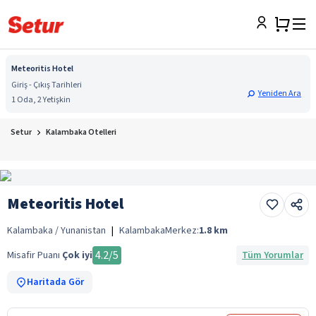
Meteoritis Hotel
Giriş - Çıkış Tarihleri
Yeniden Ara
1 Oda, 2 Yetişkin
Setur
Kalambaka Otelleri
Meteoritis Hotel
Kalambaka / Yunanistan
|
Kalambaka
Merkez:
1.8
km
4.2
/5
Misafir Puanı
Çok iyi
Tüm Yorumlar
Haritada Gör