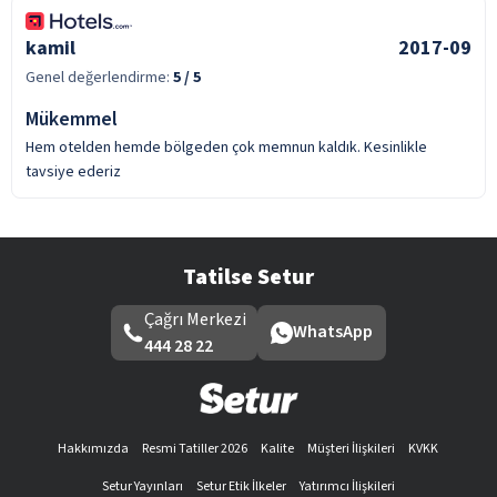
kamil
2017-09
Genel değerlendirme:
5
/ 5
Mükemmel
Hem otelden hemde bölgeden çok memnun kaldık. Kesinlikle
tavsiye ederiz
Tatilse Setur
Çağrı Merkezi
WhatsApp
444 28 22
Hakkımızda
Resmi Tatiller 2026
Kalite
Müşteri İlişkileri
KVKK
Setur Yayınları
Setur Etik İlkeler
Yatırımcı İlişkileri