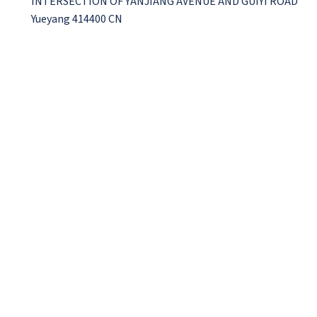
INTERSECTION OF YANJIANG AVENUE AND GUIYI ROAD
Yueyang 414400 CN