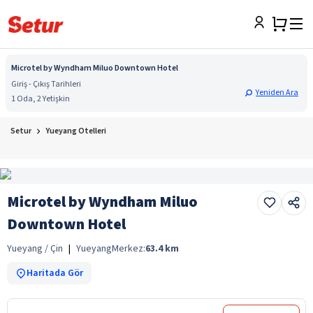
Microtel by Wyndham Miluo Downtown Hotel
Giriş - Çıkış Tarihleri
Yeniden Ara
1 Oda, 2 Yetişkin
Setur
Yueyang Otelleri
Microtel by Wyndham Miluo
Downtown Hotel
Yueyang / Çin
|
Yueyang
Merkez:
63.4
km
Haritada Gör