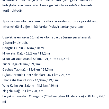
kolaylıklar sunulmaktadır. Ayrıca günlük olarak oda/kat hizmeti
verilmektedir.
Spor salonu gibi dinlenme fırsatlarının keyfini sürün veya kablosuz
İnternet dâhil diğer imkânlardan/kolaylıklardan yararlanın.
Uzaklıklar en yakın 0.1 mil ve kilometre değerine yuvarlanarak
gösterilmektedir.
Dongting Gölü - 16 km / 10 mi
Miluo Yusi Dağı - 21,2 km / 13,2 mi
Miluo Qu Yuan Atasal Salonu - 21,2 km / 13,2 mi
Yuchi Dağı - 32 km / 19,9 mi
Gaohua Tapınağı - 39,4 km / 24,5 mi
Lujiao Seramik Fırını Kalıntıları - 46,1 km / 28,6 mi
Changsha Bakır Fırını - 47,9 km / 29,8 mi
Yang Kaihui Anı Salonu - 48,3 km / 30 mi
Yingzhu Dağı - 51 km / 31,7 mi
En yakın havaalanı Changsha (CSX-Huanghua Uluslararası) - 104 km / 64,6
mi