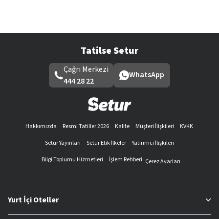
Tatilse Setur
Çağrı Merkezi
WhatsApp
444 28 22
Hakkımızda
Resmi Tatiller 2026
Kalite
Müşteri İlişkileri
KVKK
Setur Yayınları
Setur Etik İlkeler
Yatırımcı İlişkileri
Bilgi Toplumu Hizmetleri
İşlem Rehberi
Çerez Ayarları
Yurt İçi Oteller