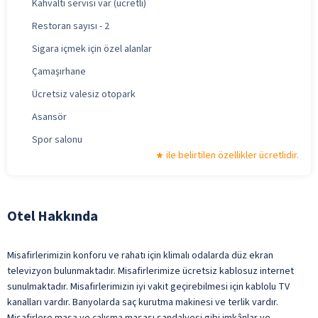
Kahvaltı servisi var (ücretli)
Restoran sayısı - 2
Sigara içmek için özel alanlar
Çamaşırhane
Ücretsiz valesiz otopark
Asansör
Spor salonu
ile belirtilen özellikler ücretlidir.
Otel Hakkında
Misafirlerimizin konforu ve rahatı için klimalı odalarda düz ekran
televizyon bulunmaktadır. Misafirlerimize ücretsiz kablosuz internet
sunulmaktadır. Misafirlerimizin iyi vakit geçirebilmesi için kablolu TV
kanalları vardır. Banyolarda saç kurutma makinesi ve terlik vardır.
Misafirlere masa ve çalışma masası sandalyesi gibi imkânlar ve