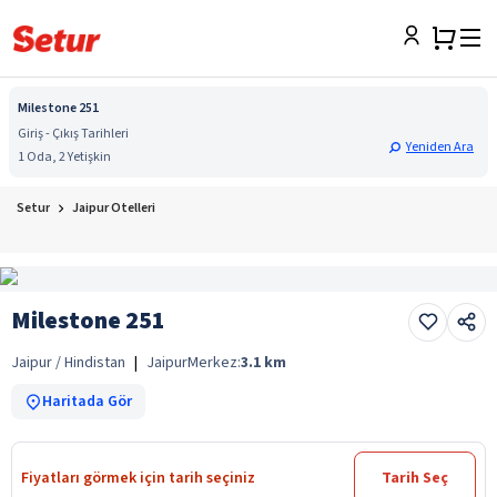
Milestone 251
Giriş - Çıkış Tarihleri
Yeniden Ara
1 Oda, 2 Yetişkin
Setur
Jaipur Otelleri
Milestone 251
Jaipur / Hindistan
|
Jaipur
Merkez:
3.1
km
Haritada Gör
Fiyatları görmek için tarih seçiniz
Tarih Seç