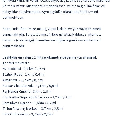
için uydu kanalları vardır. Özel banyo, duş kabini, saç kurutma makinesi
ve terlik vardır. Misafirlere emanet kasası ve masa gibi imkânlar ve
kolaylıklar sunulmaktadır. Ayrıca günlük olarak oda/kat hizmeti
verilmektedir.
Spada misafirlerimize masaj, vücut bakımı ve yüz bakımı hizmeti
sunulmaktadır. Bu otelde misafirlere ücretsiz kablosuz İnternet,
danışma (concierge) hizmetleri ve düğün organizasyonu hizmeti
sunulmaktadır.
Uzaklıklar en yakın 0.1 mil ve kilometre değerine yuvarlanarak
gösterilmektedir.
M.I. Caddesi - 0,9 km / 0,6 mi
Station Road - 1 km / 0,6 mi
Ajmer Yolu - 1,2 km / 0,7 mi
Sansar Chandra Yolu - 1,4 km / 0,9 mi
Raj Mandir Cinema - 3 km / 1,9 mi
Shri Radha Gopinath Ji Temple - 3,2 km / 2 mi
Ram Niwas Garden - 3,6 km / 2,2 mi
Triton Alışveriş Merkezi - 3,7 km / 2,3 mi
Birla Oditoryumu - 3,7 km / 2,3 mi