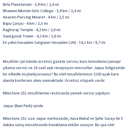
Birla Planetarium - 3,9 km / 2,4 mi
Bhawani Niketan Girls College - 3,9 km / 2,4 mi
Heaven-Piercing Minaret - 4 km / 2,5 mi
Bapu Çarşısı - 4 km / 2,5 mi
Raghoraji Temple - 4,2 km / 2,6 mi
Swargasuli Tower - 4,2 km / 2,6 mi
En yakın havaalanı Sanganer Havaalanı (JAI) - 14,1 km / 8,7 mi
Misafirler için lobide ücretsiz gazete servisi, kuru temizleme/çamaşır
yıkama servisi ve 24 saat açık resepsiyon mevcuttur. Jaipur bölgesinde
bir etkinlik mi planlıyorsunuz? Bu otel misafirlerimize 2100 ayak kare
alanda konferans alanı sunmaktadır. Ücretsiz otopark vardır.
Milestone 251 misafirlerine restoranda yemek servisi yapılıyor.
Jaipur (Bani Park) içinde
Milestone 251 size Jaipur merkezinde, Hava Mahal ve Şehir Sarayı ile 5
dakika sürüş mesafesinde konaklama imkânı sunuyor. Bu spa otel