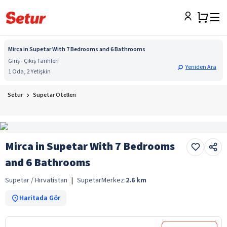
Mirca in Supetar With 7 Bedrooms and 6 Bathrooms
Giriş - Çıkış Tarihleri
Yeniden Ara
1 Oda, 2 Yetişkin
Setur
Supetar Otelleri
Mirca in Supetar With 7 Bedrooms
and 6 Bathrooms
Supetar / Hırvatistan
|
Supetar
Merkez:
2.6
km
Haritada Gör