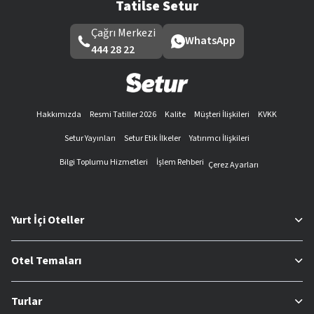
Tatilse Setur
Çağrı Merkezi
WhatsApp
444 28 22
Hakkımızda
Resmi Tatiller 2026
Kalite
Müşteri İlişkileri
KVKK
Setur Yayınları
Setur Etik İlkeler
Yatırımcı İlişkileri
Bilgi Toplumu Hizmetleri
İşlem Rehberi
Çerez Ayarları
Yurt İçi Oteller
Otel Temaları
Turlar