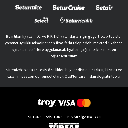
Belirtilen fiyatlar T.C. ve K.K.T.C. vatandaşları için geçerli olup tesisler
yabancı uyruklu misafirlerden fiyat farkı talep edebilmektedir. Yabancı
uyruklu misafirlere uygulanacak fiyatları çağrı merkezimizden
öğrenebilirsiniz.
Sitemizde yer alan tesis özellikleri bilgilendirme amaçlıdır, hizmet ve
kullanım saatleri dönemsel olarak Otel’ler tarafından değişitirilebilir.
SETUR SERVİS TURİSTİK A.Ş
Belge No: 728